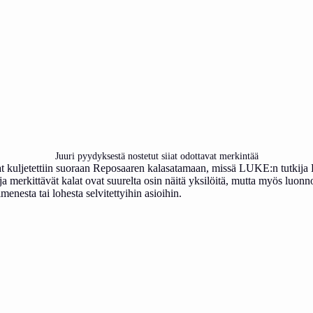
Juuri pyydyksestä nostetut siiat odottavat merkintää
alat kuljetettiin suoraan Reposaaren kalasatamaan, missä LUKE:n tutkija
merkittävät kalat ovat suurelta osin näitä yksilöitä, mutta myös luonnos
menesta tai lohesta selvitettyihin asioihin.