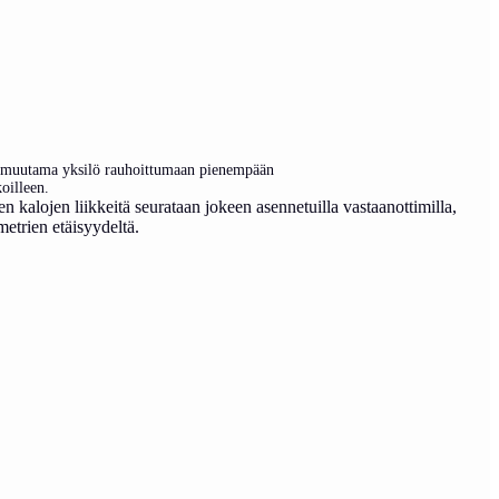
sti muutama yksilö rauhoittumaan pienempään
oilleen.
n kalojen liikkeitä seurataan jokeen asennetuilla vastaanottimilla,
etrien etäisyydeltä.