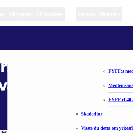
ar
Näringen
Förbundet
MSC
Projekt
Material
Artiklar
Näringen
Förbundet
REPOSAARESSA MERKITTIIN VAELLUSSIIKOJA UUTTA TUTKIMUSTA VARTEN
Aktuellt
Kvotuppföljning
Organisatio
Bloggar
Riktlinjer för god praxis 
Förbundets 
ittiin vaellussiik
Stöd till fiskerinäringen
FYFF:s med
 varten
Anvisningar
Medlemsan
Fiskar och fiskerihushåll
FYFF rf 40 
Skadedjur
Visste du detta om yrkesf
en tutkimushankkeen. Luonnonvarakeskus (Luke) merkitsee tutkimusta v