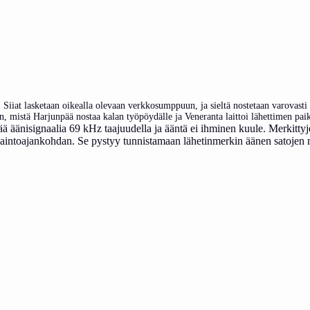
sä. Siiat lasketaan oikealla olevaan verkkosumppuun, ja sieltä nostetaan varova
en, mistä Harjunpää nostaa kalan työpöydälle ja Veneranta laittoi lähettimen paik
vää äänisignaalia 69 kHz taajuudella ja ääntä ei ihminen kuule. Merkittyje
vaintoajankohdan. Se pystyy tunnistamaan lähetinmerkin äänen satojen m