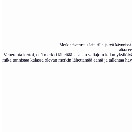
Merkintävarustus laiturilla ja työ käynnis
altaase
Veneranta kertoi, että merkki lähettää tasaisin väliajoin kalan yksilöi
mikä tunnistaa kalassa olevan merkin lähettämää ääntä ja tallentaa ha