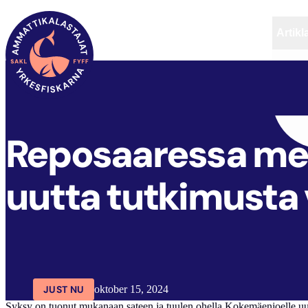
Artikl
FYFF
ARTIKLAR
AKTUELLT
Reposaaressa merk
uutta tutkimusta
JUST NU
oktober 15, 2024
Syksy on tuonut mukanaan sateen ja tuulen ohella Kokemäenjoelle uud