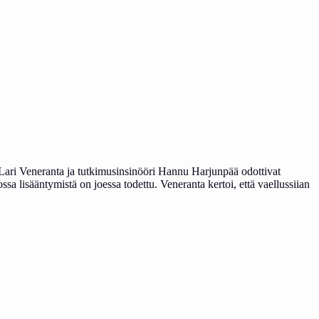
 Lari Veneranta ja tutkimusinsinööri Hannu Harjunpää odottivat
sa lisääntymistä on joessa todettu. Veneranta kertoi, että vaellussiian