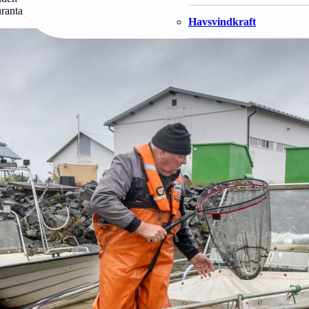
anta jatkuu niin kauna, kuin olosuhteet sallivat.
Havsvindkraft