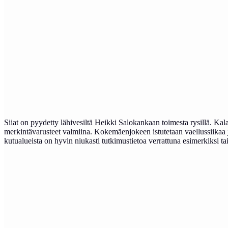
Siiat on pyydetty lähivesiltä Heikki Salokankaan toimesta rysillä. K
merkintävarusteet valmiina.
Kokemäenjokeen istutetaan vaellussiikaa ja 
kutualueista on hyvin niukasti tutkimustietoa verrattuna esimerkiksi tai