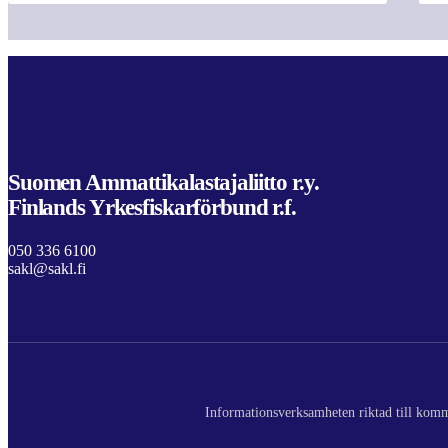
Suomen Ammattikalastajaliitto r.y.
Finlands Yrkesfiskarförbund r.f.
050 336 6100
sakl@sakl.fi
Informationsverksamheten riktad till komme