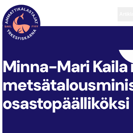
Artikl
FYFF
ARTIKLAR
AKTUELLT
Minna-Mari Kaila
metsätalousminis
osastopäälliköksi