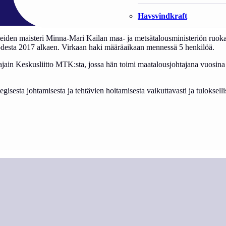
Havsvindkraft
teiden maisteri Minna-Mari Kailan maa- ja metsätalousministeriön ruoka
odesta 2017 alkaen. Virkaan haki määräaikaan mennessä 5 henkilöä.
tajain Keskusliitto MTK:sta, jossa hän toimi maatalousjohtajana vuosin
isesta johtamisesta ja tehtävien hoitamisesta vaikuttavasti ja tuloksellis