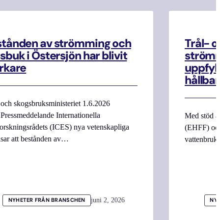
stånden av strömming och
Trål- o
sbuk i Östersjön har blivit
strömm
rkare
uppfyll
hållbar
 och skogsbruksministeriet 1.6.2026
Pressmeddelande Internationella
Med stöd a
orskningsrådets (ICES) nya vetenskapliga
(EHFF) och
isar att bestånden av…
vattenbru
juni 2, 2026
NYHETER FRÅN BRANSCHEN
NY