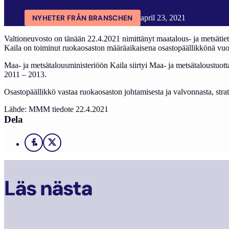
NYHETER FRÅN BRANSCHEN
april 23, 2021
Valtioneuvosto on tänään 22.4.2021 nimittänyt maatalous- ja metsätie
Kaila on toiminut ruokaosaston määräaikaisena osastopäällikkönä vu
Maa- ja metsätalousministeriöön Kaila siirtyi Maa- ja metsätaloustuot
2011 – 2013.
Osastopäällikkö vastaa ruokaosaston johtamisesta ja valvonnasta, strateg
Lähde: MMM tiedote 22.4.2021
Dela
Facebook
X
Läs nästa