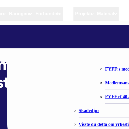
ar
Näringen
Förbundet
MSC
Projekt
Material
Artiklar
Näringen
Förbundet
MINNA-MARI KAILA MAA- JA METSÄTALOUSMINISTERIÖN RUOKAOSASTON OSASTOPÄÄLLIKÖKSI
Aktuellt
Kvotuppföljning
Organisatio
Bloggar
Riktlinjer för god praxis 
Förbundets 
 maa- ja
Stöd till fiskerinäringen
FYFF:s med
teriön ruokaosas
Anvisningar
Medlemsan
Fiskar och fiskerihushåll
FYFF rf 40 
Skadedjur
Visste du detta om yrkesf