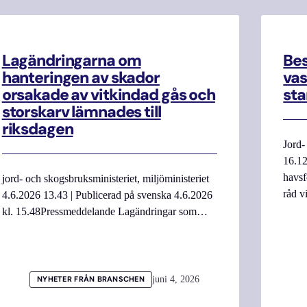
Lagändringarna om
Be
hanteringen av skador
vas
orsakade av vitkindad gås och
sta
storskarv lämnades till
riksdagen
Jord-
16.12
havsf
jord- och skogsbruksministeriet, miljöministeriet
råd v
4.6.2026 13.43 | Publicerad på svenska 4.6.2026
kl. 15.48Pressmeddelande Lagändringar som…
juni 4, 2026
NYHETER FRÅN BRANSCHEN