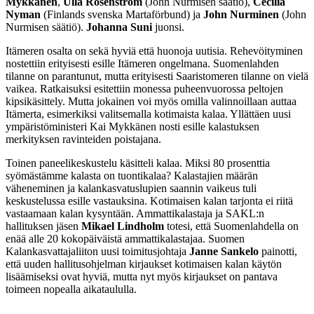
Mykkänen
,
Ulla Rosenström
(John Nurmisen säätiö),
Cecilia
Nyman
(Finlands svenska Martaförbund) ja
John Nurminen
(John
Nurmisen säätiö).
Johanna Suni
juonsi.
Itämeren osalta on sekä hyviä että huonoja uutisia. Rehevöityminen
nostettiin erityisesti esille Itämeren ongelmana. Suomenlahden
tilanne on parantunut, mutta erityisesti Saaristomeren tilanne on vielä
vaikea. Ratkaisuksi esitettiin monessa puheenvuorossa peltojen
kipsikäsittely. Mutta jokainen voi myös omilla valinnoillaan auttaa
Itämerta, esimerkiksi valitsemalla kotimaista kalaa. Yllättäen uusi
ympäristöministeri Kai Mykkänen nosti esille kalastuksen
merkityksen ravinteiden poistajana.
Toinen paneelikeskustelu käsitteli kalaa. Miksi 80 prosenttia
syömästämme kalasta on tuontikalaa? Kalastajien määrän
väheneminen ja kalankasvatuslupien saannin vaikeus tuli
keskustelussa esille vastauksina. Kotimaisen kalan tarjonta ei riitä
vastaamaan kalan kysyntään. Ammattikalastaja ja SAKL:n
hallituksen jäsen
Mikael Lindholm
totesi, että Suomenlahdella on
enää alle 20 kokopäiväistä ammattikalastajaa. Suomen
Kalankasvattajaliiton uusi toimitusjohtaja
Janne Sankelo
painotti,
että uuden hallitusohjelman kirjaukset kotimaisen kalan käytön
lisäämiseksi ovat hyviä, mutta nyt myös kirjaukset on pantava
toimeen nopealla aikataululla.