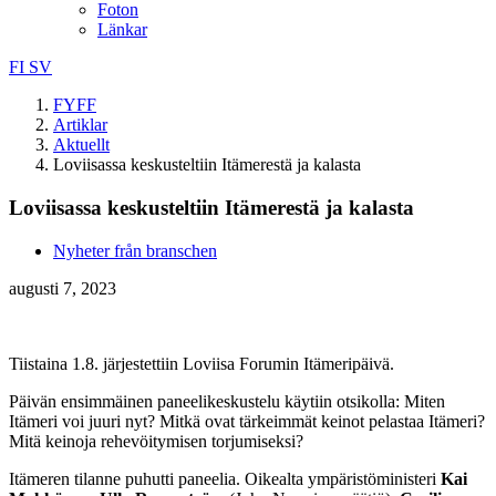
Foton
Länkar
FI
SV
FYFF
Artiklar
Aktuellt
Loviisassa keskusteltiin Itämerestä ja kalasta
Loviisassa keskusteltiin Itämerestä ja kalasta
Nyheter från branschen
augusti 7, 2023
Tiistaina 1.8. järjestettiin Loviisa Forumin Itämeripäivä.
Päivän ensimmäinen paneelikeskustelu käytiin otsikolla: Miten
Itämeri voi juuri nyt? Mitkä ovat tärkeimmät keinot pelastaa Itämeri?
Mitä keinoja rehevöitymisen torjumiseksi?
Itämeren tilanne puhutti paneelia. Oikealta ympäristöministeri
Kai