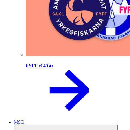
FYFF rf 40 år
MSC