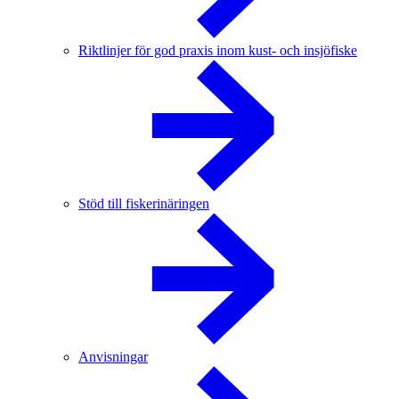
Riktlinjer för god praxis inom kust- och insjöfiske
Stöd till fiskerinäringen
Anvisningar