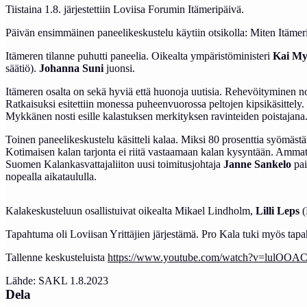
Tiistaina 1.8. järjestettiin Loviisa Forumin Itämeripäivä.
Päivän ensimmäinen paneelikeskustelu käytiin otsikolla: Miten Itämeri
Itämeren tilanne puhutti paneelia. Oikealta ympäristöministeri
Kai M
säätiö).
Johanna Suni
juonsi.
Itämeren osalta on sekä hyviä että huonoja uutisia. Rehevöityminen nos
Ratkaisuksi esitettiin monessa puheenvuorossa peltojen kipsikäsittely.
Mykkänen nosti esille kalastuksen merkityksen ravinteiden poistajana
Toinen paneelikeskustelu käsitteli kalaa. Miksi 80 prosenttia syömäst
Kotimaisen kalan tarjonta ei riitä vastaamaan kalan kysyntään. Ammat
Suomen Kalankasvattajaliiton uusi toimitusjohtaja
Janne Sankelo
pai
nopealla aikataululla.
Kalakeskusteluun osallistuivat oikealta Mikael Lindholm,
Lilli Leps
(
Tapahtuma oli Loviisan Yrittäjien järjestämä. Pro Kala tuki myös tap
Tallenne keskusteluista
https://www.youtube.com/watch?v=lulOOA
Lähde: SAKL 1.8.2023
Dela