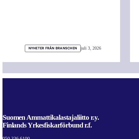
juli 3, 2026
NYHETER FRÅN BRANSCHEN
Suomen Ammattikalastajaliitto r.y.
Finlands Yrkesfiskarförbund r.f.
050 336 6100