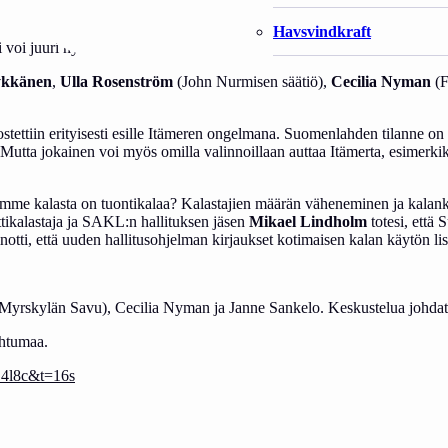
Havsvindkraft
 voi juuri nyt? Mitkä ovat tärkeimmät keinot pelastaa Itämeri? Mitä ke
ykkänen
,
Ulla Rosenström
(John Nurmisen säätiö),
Cecilia Nyman
(F
tettiin erityisesti esille Itämeren ongelmana. Suomenlahden tilanne on p
 Mutta jokainen voi myös omilla valinnoillaan auttaa Itämerta, esimerkik
.
ämme kalasta on tuontikalaa? Kalastajien määrän väheneminen ja kalanka
tikalastaja ja SAKL:n hallituksen jäsen
Mikael Lindholm
totesi, että
notti, että uuden hallitusohjelman kirjaukset kotimaisen kalan käytön l
Myrskylän Savu), Cecilia Nyman ja Janne Sankelo. Keskustelua johdat
ahtumaa.
C4l8c&t=16s