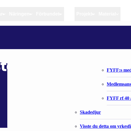
ar
Näringen
Förbundet
MSC
Projekt
Material
Artiklar
Näringen
Förbundet
LOVIISASSA KESKUSTELTIIN ITÄMERESTÄ JA KALASTA
Aktuellt
Kvotuppföljning
Organisatio
Bloggar
Riktlinjer för god praxis 
Förbundets 
eltiin Itämerestä 
Stöd till fiskerinäringen
FYFF:s med
Anvisningar
Medlemsan
Fiskar och fiskerihushåll
FYFF rf 40 
Skadedjur
Visste du detta om yrkesf