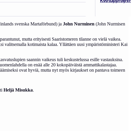
Kvotuppföljni
inoja rehevöitymisen torjumiseksi?
inlands svenska Martaförbund) ja
John Nurminen
(John Nurmisen
arantunut, mutta erityisesti Saaristomeren tilanne on vielä vaikea.
si valitsemalla kotimaista kalaa. Yllättäen uusi ympäristöministeri Kai
svatuslupien saannin vaikeus tuli keskustelussa esille vastauksina.
 Suomenlahdella on enää alle 20 kokopäiväistä ammattikalastajaa.
isäämiseksi ovat hyviä, mutta nyt myös kirjaukset on pantava toimeen
ti
Heljä Misukka
.