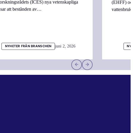
orskningsrådets (ICES) nya vetenskapliga
(EHFF) och
isar att bestånden av…
vattenbru
juni 2, 2026
NYHETER FRÅN BRANSCHEN
NY