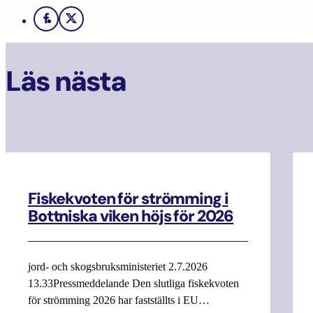
Facebook
X
Läs nästa
Fiskekvoten för strömming i
Bottniska viken höjs för 2026
jord- och skogsbruksministeriet 2.7.2026
13.33Pressmeddelande Den slutliga fiskekvoten
för strömming 2026 har fastställts i EU…