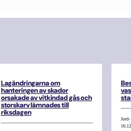
Lagändringarna om
Be
hanteringen av skador
vas
orsakade av vitkindad gås och
sta
storskarv lämnades till
riksdagen
Jord-
16.12