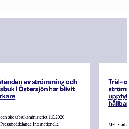
stånden av strömming och
Trål- o
sbuk i Östersjön har blivit
strömm
rkare
uppfyll
hållbar
 och skogsbruksministeriet 1.6.2026
Pressmeddelande Internationella
Med stöd a