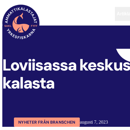
Artikl
FYFF
ARTIKLAR
AKTUELLT
Loviisassa keskust
kalasta
NYHETER FRÅN BRANSCHEN
augusti 7, 2023