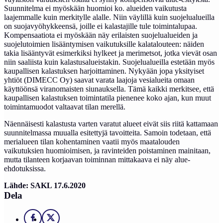
Suunnitelma ei myöskään huomioi ko. alueiden vaikutusta
laajemmalle kuin merkitylle alalle. Niin väylillä kuin suojelualueilla
on suojavyöhykkeensä, joille ei kalastajille tule toimintalupaa.
Kompensaatiota ei myöskään näy erilaisten suojelualueiden ja
suojelutoimien lisääntymisen vaikutuksille kalatalouteen: näiden
takia lisääntyvät esimerkiksi hylkeet ja merimetsot, jotka vievät osan
niin saaliista kuin kalastusalueistakin. Suojelualueilla estetään myös
kaupallisen kalastuksen harjoittaminen. Nykyään jopa yksityiset
yhtiöt (DIMECC Oy) saavat varata laajoja vesialueita omaan
käyttöönsä viranomaisten siunauksella. Tämä kaikki merkitsee, että
kaupallisen kalastuksen toimintatila pienenee koko ajan, kun muut
toimintamuodot valtaavat tilan merellä.
Näennäisesti kalastusta varten varatut alueet eivät siis riitä kattamaan
suunnitelmassa muualla esitettyjä tavoitteita. Samoin todetaan, että
merialueen tilan kohentaminen vaatii myös maatalouden
vaikutuksien huomioimisen, ja ravinteiden poistaminen mainitaan,
mutta tilanteen korjaavan toiminnan mittakaava ei näy alue-
ehdotuksissa.
Lähde: SAKL 17.6.2020
Dela
Facebook
X