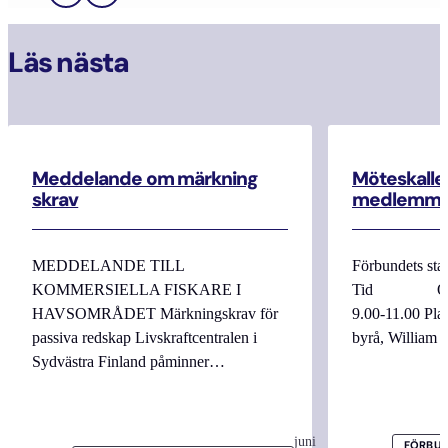
Läs nästa
Meddelande om märkning
Möteskallel
skrav
medlemma
MEDDELANDE TILL
Förbundets sta
KOMMERSIELLA FISKARE I
Tid Onsdag
HAVSOMRÅDET Märkningskrav för
9.00-11.00 
passiva redskap Livskraftcentralen i
byrå, William
Sydvästra Finland påminner…
juni
FÖRBUN