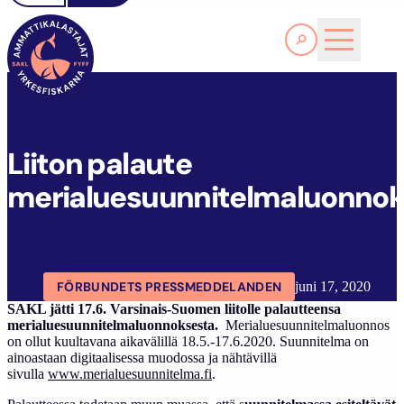
Läs Mer
L
IITON PALAUTE MERIALUESUUNNITELMALUONNOKSESTA
FYFF
ARTIKLAR
AKTUELLT
Liiton palaute
merialuesuunnitelmaluonnok
FÖRBUNDETS PRESSMEDDELANDEN
juni 17, 2020
SAKL jätti 17.6. Varsinais-Suomen liitolle palautteensa
merialuesuunnitelmaluonnoksesta.
Merialuesuunnitelmaluonnos
on ollut kuultavana aikavälillä 18.5.-17.6.2020. Suunnitelma on
ainoastaan digitaalisessa muodossa ja nähtävillä
sivulla
www.merialuesuunnitelma.fi
.