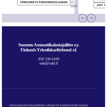
15,
FÖRBUNDETS PRESSMEDDELANDEN
JUST N
2026
Suomen Ammattikalastajaliitto r.y.
Finlands Yrkesfiskarförbund r.f.
050 336 6100
sakl@sakl.fi
Informationsverksamheten riktad till kommersiella fiskare