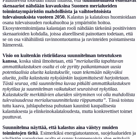
Palautteessa todetaan muun muassa, että s
uunnitelmassa esiteltävät
skenaariot nähdään kuvauksina Suomen merialueiden
toimintaympäristön mahdollisista ja vaihtoehtoisista
tulevaisuuksista vuoteen 2050.
Kalastus ja kalatalous huomioidaan
osana tulevaisuuden ruokahuoltoa ja ympäristön hoitoa.
Ekosysteemitoimijana kalastajan rooli nähdään tärkeänä positiivisten
skenaarioiden kohdalla, joissa alueellisesti painottaen todetaan, että
se on osa vähähiilistä ravinnontuotantoa ja ravinteiden poistamisesta
Itämerestä.
Visio on kuitenkin ristiriidassa suunnitelman toteutuksen
kanssa
, koska siinä ilmoitetaan, että ”
merialueilla tapahtuvan
ammattikalastuksen osalta ei ole pyritty paikantamaan uusia
potentiaalisia alueita kalastukselle, vaan tekemään näkyväksi
alueita, joilla kalastusta nykyäänkin laajamittaisesti harjoitetaan.
Tästä seuraa, että suunnitelma kuvaa pitkälti ammattikalastuksen
nykytilaa ja suunnitelman vaikutukset seuraisivat nykytilaa.
Kalastukselle merkittävien alueiden siirtyminen voi olla mahdollista
tulevaisuudessa merialuesuunnittelusta riippumatta”.
Tässä toistuu
tuttu kaava, juhlapuheissa puhutaan kauniisti kaupallisesta
kalastuksesta ja elinkeinokalataloudesta, mutta konkreettiset toimet
puuttuvat.
Suunnitelma näyttää, että kalastus aina väistyy muiden
toimintojen tieltä
. Esimerkiksi energiatuotannon, suojelualueiden ja
väylästön varauksien osalta ei synny kompensoivia alue-esityksiä.