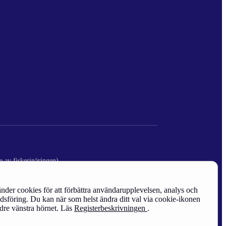
e av fiskerinäringen)
nder cookies för att förbättra användarupplevelsen, analys och
sföring. Du kan när som helst ändra ditt val via cookie-ikonen
edre vänstra hörnet. Läs
Registerbeskrivningen
.