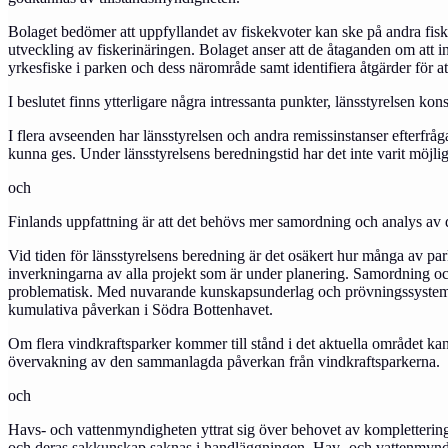
Bolaget bedömer att uppfyllandet av fiskekvoter kan ske på andra fiskev
utveckling av fiskerinäringen. Bolaget anser att de åtaganden om att in
yrkesfiske i parken och dess närområde samt identifiera åtgärder för at
I beslutet finns ytterligare några intressanta punkter, länsstyrelsen kons
I flera avseenden har länsstyrelsen och andra remissinstanser efterfråg
kunna ges. Under länsstyrelsens beredningstid har det inte varit möjligt fö
och
Finlands uppfattning är att det behövs mer samordning och analys av de
Vid tiden för länsstyrelsens beredning är det osäkert hur många av par
inverkningarna av alla projekt som är under planering. Samordning o
problematisk. Med nuvarande kunskapsunderlag och prövningssystem är
kumulativa påverkan i Södra Bottenhavet.
Om flera vindkraftsparker kommer till stånd i det aktuella området ka
övervakning av den sammanlagda påverkan från vindkraftsparkerna.
och
Havs- och vattenmyndigheten yttrat sig över behovet av kompletteringar 
och deras sakkunskap saknas i handläggningen. Hav- och vattenmyndig