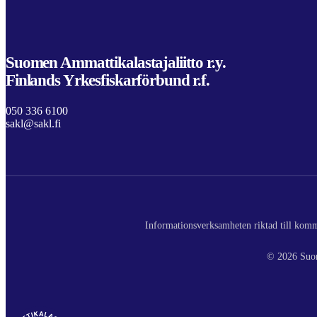
Suomen Ammattikalastajaliitto r.y.
Finlands Yrkesfiskarförbund r.f.
050 336 6100
sakl@sakl.fi
Informationsverksamheten riktad till komme
© 2026 Suom