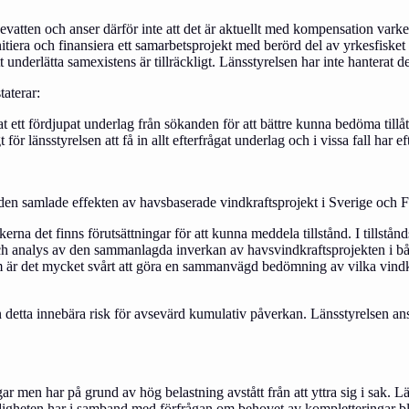
atten och anser därför inte att det är aktuellt med kompensation varken i
itiera och finansiera ett samarbetsprojekt med berörd del av yrkesfisket
t underlätta samexistens är tillräckligt. Länsstyrelsen har inte hanterat 
taterar:
at ett fördjupat underlag från sökanden för att bättre kunna bedöma tillåt
r länsstyrelsen att få in allt efterfrågat underlag och i vissa fall har eft
n samlade effekten av havsbaserade vindkraftsprojekt i Sverige och Finl
kerna det finns förutsättningar för att kunna meddela tillstånd. I tills
ch analys av den sammanlagda inverkan av havsvindkraftsprojekten i bå
 det mycket svårt att göra en sammanvägd bedömning av vilka vindkraf
n detta innebära risk för avsevärd kumulativ påverkan. Länsstyrelsen an
men har på grund av hög belastning avstått från att yttra sig i sak. Län
heten har i samband med förfrågan om behovet av kompletteringar bland