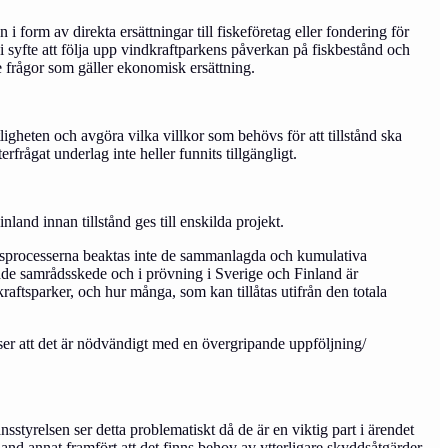
 form av direkta ersättningar till fiskeföretag eller fondering för
 i syfte att följa upp vindkraftparkens påverkan på fiskbestånd och
de frågor som gäller ekonomisk ersättning.
ligheten och avgöra vilka villkor som behövs för att tillstånd ska
erfrågat underlag inte heller funnits tillgängligt.
and innan tillstånd ges till enskilda projekt.
tåndsprocesserna beaktas inte de sammanlagda och kumulativa
de samrådsskede och i prövning i Sverige och Finland är
tsparker, och hur många, som kan tillåtas utifrån den totala
ser att det är nödvändigt med en övergripande uppföljning/
sstyrelsen ser detta problematiskt då de är en viktig part i ärendet
 annat framfört att det finns behov av ytterligare skyddsåtgärder