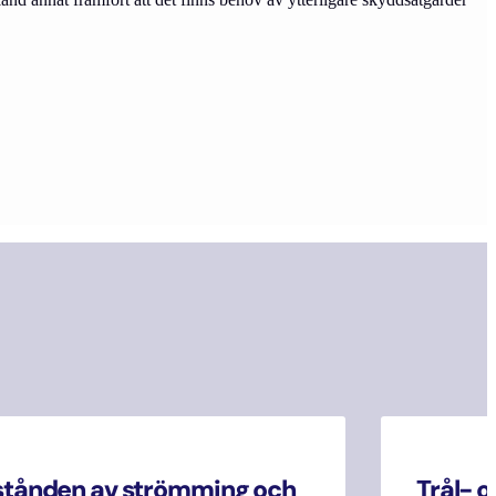
stånden av strömming och
Trål- o