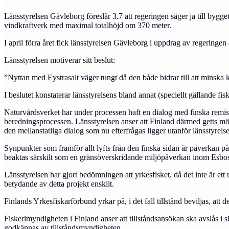
Länsstyrelsen Gävleborg föreslår 3.7 att regeringen säger ja till bygge
vindkraftverk med maximal totalhöjd om 370 meter.
I april förra året fick länsstyrelsen Gävleborg i uppdrag av regeringen 
Länsstyrelsen motiverar sitt beslut:
”Nyttan med Eystrasalt väger tungt då den både bidrar till att minska k
I beslutet konstaterar länsstyrelsens bland annat (speciellt gällande fis
Naturvårdsverket har under processen haft en dialog med finska remissi
beredningsprocessen. Länsstyrelsen anser att Finland därmed getts möjlig
den mellanstatliga dialog som nu efterfrågas ligger utanför länsstyre
Synpunkter som framför allt lyfts från den finska sidan är påverkan p
beaktas särskilt som en gränsöverskridande miljöpåverkan inom Esbosam
Länsstyrelsen har gjort bedömningen att yrkesfisket, då det inte är ett 
betydande av detta projekt enskilt.
Finlands Yrkesfiskarförbund yrkar på, i det fall tillstånd beviljas, att d
Fiskerimyndigheten i Finland anser att tillståndsansökan ska avslås i s
godkännas av tillståndsmyndigheten.