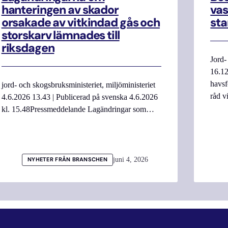
hanteringen av skador
vas
orsakade av vitkindad gås och
sta
storskarv lämnades till
riksdagen
Jord-
16.12
havsf
jord- och skogsbruksministeriet, miljöministeriet
råd v
4.6.2026 13.43 | Publicerad på svenska 4.6.2026
kl. 15.48Pressmeddelande Lagändringar som…
juni 4, 2026
NYHETER FRÅN BRANSCHEN