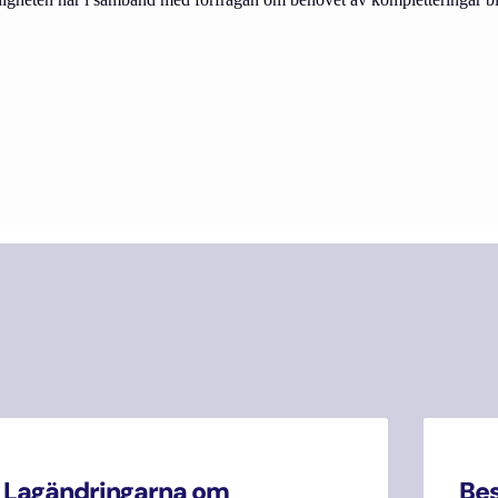
Lagändringarna om
Be