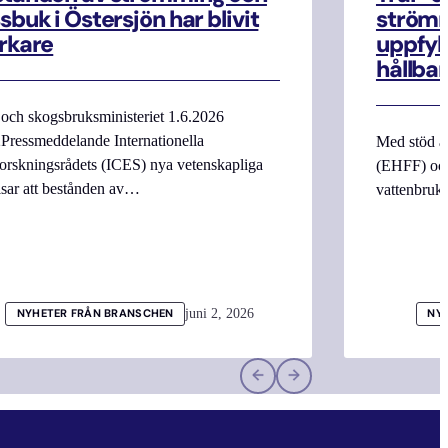
sbuk i Östersjön har blivit
strömm
rkare
uppfyll
hållbar
 och skogsbruksministeriet 1.6.2026
Pressmeddelande Internationella
Med stöd a
orskningsrådets (ICES) nya vetenskapliga
(EHFF) och
isar att bestånden av…
vattenbru
juni 2, 2026
NYHETER FRÅN BRANSCHEN
NY