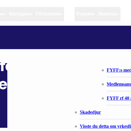
ar
Näringen
Förbundet
MSC
Projekt
Material
Artiklar
Näringen
Förbundet
LÄNSSTYRELSEN: JA FÖRESLÅS FÖR EYSTRASALT I SVERIGES EKONOMISKA ZON
Aktuellt
Kvotuppföljning
Organisatio
Bloggar
Riktlinjer för god praxis 
Förbundets 
föreslås för
Stöd till fiskerinäringen
FYFF:s med
iges ekonomiska zo
Anvisningar
Medlemsan
Fiskar och fiskerihushåll
FYFF rf 40 
Skadedjur
Visste du detta om yrkesf