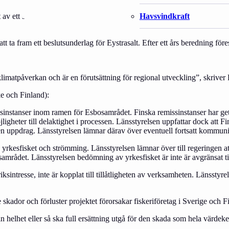
Havsvindkraft
t av ett stort industriområde för vindkraft utanför Hudiksvalls kust. Pr
att ta fram ett beslutsunderlag för Eystrasalt. Efter ett års beredning fö
limatpåverkan och är en förutsättning för regional utveckling”, skriver P
ke och Finland):
nstanser inom ramen för Esbosamrådet. Finska remissinstanser har getts m
heter till delaktighet i processen. Länsstyrelsen uppfattar dock att Finl
lsen uppdrag. Länsstyrelsen lämnar därav över eventuell fortsatt kommuni
å yrkesfisket och strömming. Länsstyrelsen lämnar över till regeringen 
rådet. Länsstyrelsen bedömning av yrkesfisket är inte är avgränsat til
riksintresse, inte är kopplat till tillåtligheten av verksamheten. Länssty
e skador och förluster projektet förorsakar fiskeriföretag i Sverige och Fin
in helhet eller så ska full ersättning utgå för den skada som hela värde