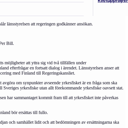
Kvotuppföljni
ojektet har fått namnet Eystrasalt Offshore och ansökan avser 256
reslår länsstyrelsen att regeringen godkänner ansökan.
er Bill.
öjligheter att yttra sig vid två tillfällen under
and efterfrågar en fortsatt dialog i ärendet. Länsstyrelsen anser att
cering med Finland till Regeringskansliet.
att avgöra om synpunkter avseende yrkesfisket är en fråga som ska
l Sveriges yrkesfiske utan allt förekommande yrkesfiske oavsett stat.
relsen har sammantaget kommit fram till att yrkesfisket inte påverkas
land bör ersättas till fullo.
kedjan och samhället lidit och att bedömningen av ersättningarna ska