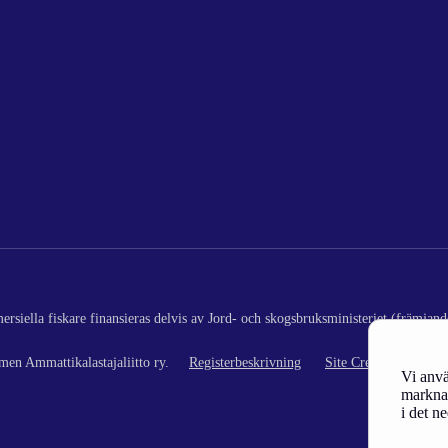
rsiella fiskare finansieras delvis av Jord- och skogsbruksministeriet (främjand
en Ammattikalastajaliitto ry.
Registerbeskrivning
Site Credits
Vi anvä
marknad
i det n