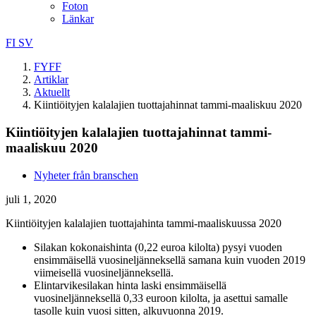
Foton
Länkar
FI
SV
FYFF
Artiklar
Aktuellt
Kiintiöityjen kalalajien tuottajahinnat tammi-maaliskuu 2020
Kiintiöityjen kalalajien tuottajahinnat tammi-
maaliskuu 2020
Nyheter från branschen
juli 1, 2020
Kiintiöityjen kalalajien tuottajahinta tammi-maaliskuussa 2020
Silakan kokonaishinta (0,22 euroa kilolta) pysyi vuoden
ensimmäisellä vuosineljänneksellä samana kuin vuoden 2019
viimeisellä vuosineljänneksellä.
Elintarvikesilakan hinta laski ensimmäisellä
vuosineljänneksellä 0,33 euroon kilolta, ja asettui samalle
tasolle kuin vuosi sitten, alkuvuonna 2019.