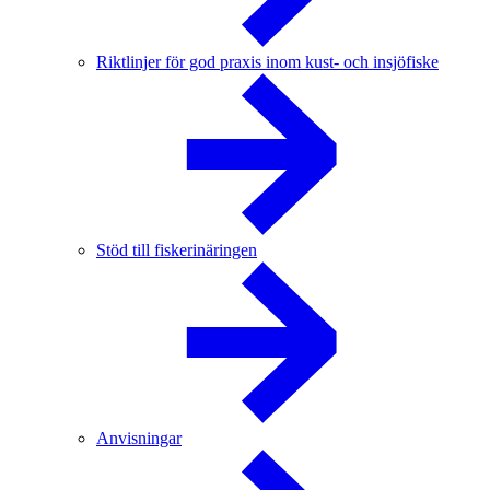
Riktlinjer för god praxis inom kust- och insjöfiske
Stöd till fiskerinäringen
Anvisningar