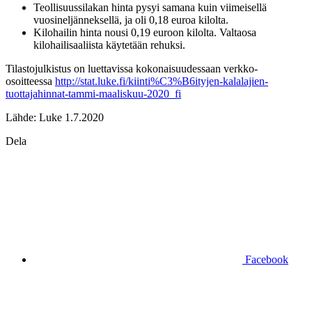
Teollisuussilakan hinta pysyi samana kuin viimeisellä
vuosineljänneksellä, ja oli 0,18 euroa kilolta.
Kilohailin hinta nousi 0,19 euroon kilolta. Valtaosa
kilohailisaaliista käytetään rehuksi.
Tilastojulkistus on luettavissa kokonaisuudessaan verkko-
osoitteessa
http://stat.luke.fi/kiinti%C3%B6ityjen-kalalajien-
tuottajahinnat-tammi-maaliskuu-2020_fi
Lähde: Luke 1.7.2020
Dela
Facebook