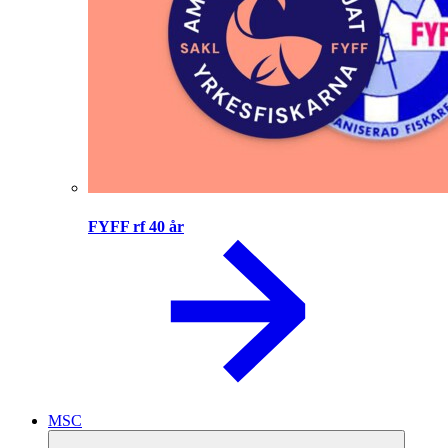
FYFF rf 40 år
MSC