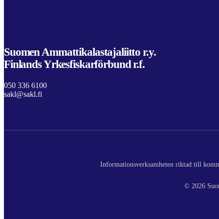
Suomen Ammattikalastajaliitto r.y.
Finlands Yrkesfiskarförbund r.f.
050 336 6100
sakl@sakl.fi
Informationsverksamheten riktad till komme
© 2026 Suom