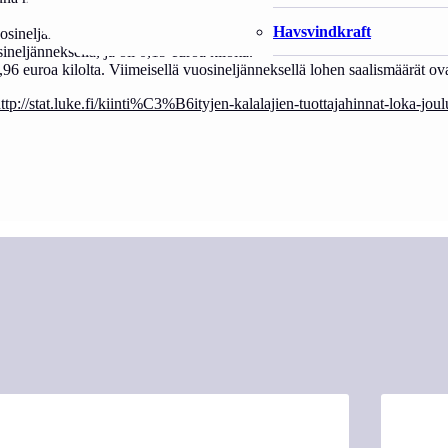
Havsvindkraft
osineljänneksellä 0,19 eurossa kilolta.
eljänneksellä, ja oli 0,19 euroa kilolta.
,96 euroa kilolta. Viimeisellä vuosineljänneksellä lohen saalismäärät ova
ttp://stat.luke.fi/kiinti%C3%B6ityjen-kalalajien-tuottajahinnat-loka-jo