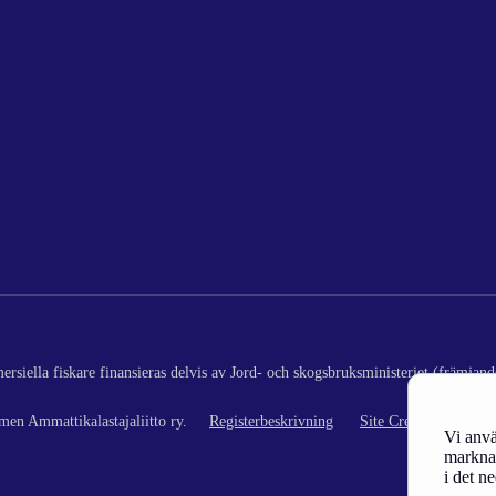
rsiella fiskare finansieras delvis av Jord- och skogsbruksministeriet (främjand
en Ammattikalastajaliitto ry.
Registerbeskrivning
Site Credits
Vi anvä
marknad
i det n