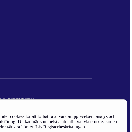
e av fiskerinäringen)
nder cookies för att förbättra användarupplevelsen, analys och
sföring. Du kan när som helst ändra ditt val via cookie-ikonen
edre vänstra hörnet. Läs
Registerbeskrivningen
.