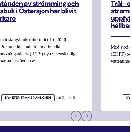
stånden av strömming och
Trål- o
sbuk i Östersjön har blivit
strömm
rkare
uppfyll
hållbar
 och skogsbruksministeriet 1.6.2026
Pressmeddelande Internationella
Med stöd a
orskningsrådets (ICES) nya vetenskapliga
(EHFF) och
isar att bestånden av…
vattenbru
juni 2, 2026
NYHETER FRÅN BRANSCHEN
NY