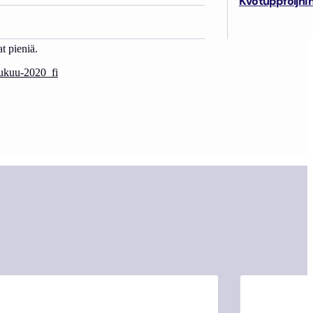
Kvotuppföljni
t pieniä.
ulukuu-2020_fi