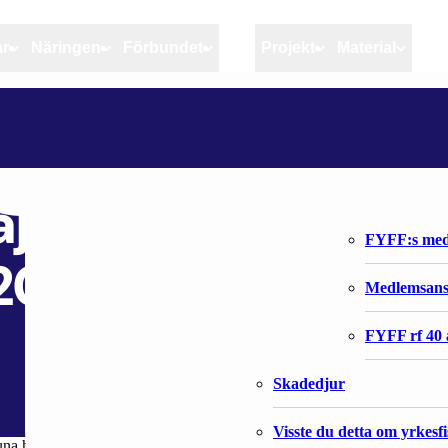
ar
Näringen
Förbundet
MSC
Projekt
Material
Artiklar
Näringen
Förbundet
KIINTIÖITYJEN KALALAJIEN TUOTTAJAHINNAT LOKA-JOULUKUU 2020
Aktuellt
Kvotuppföljning
Organisatio
Bloggar
Riktlinjer för god praxis 
Förbundets 
lajien tuottajahinn
Stöd till fiskerinäringen
FYFF:s med
20
Anvisningar
Medlemsan
Fiskar och fiskerihushåll
FYFF rf 40 
Skadedjur
Visste du detta om yrkesf
una hintaan vuoden kolmannella vuosineljänneksellä (0,22 euroa kilolta