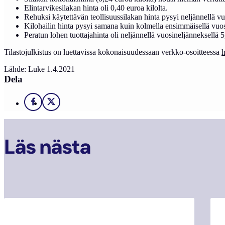
Elintarvikesilakan hinta oli 0,40 euroa kilolta.
Rehuksi käytettävän teollisuussilakan hinta pysyi neljännellä vu
Kilohailin hinta pysyi samana kuin kolmella ensimmäisellä vuosin
Peratun lohen tuottajahinta oli neljännellä vuosineljänneksellä 5
Tilastojulkistus on luettavissa kokonaisuudessaan verkko-osoitteessa
h
Lähde: Luke 1.4.2021
Dela
Facebook
X
Läs nästa