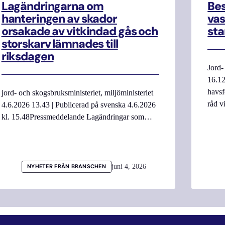
Lagändringarna om
Be
hanteringen av skador
vas
orsakade av vitkindad gås och
sta
storskarv lämnades till
riksdagen
Jord-
16.12
havsf
jord- och skogsbruksministeriet, miljöministeriet
råd v
4.6.2026 13.43 | Publicerad på svenska 4.6.2026
kl. 15.48Pressmeddelande Lagändringar som…
juni 4, 2026
NYHETER FRÅN BRANSCHEN