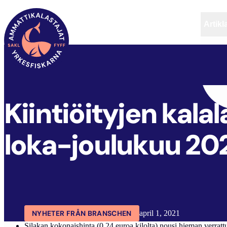
Artikl
FYFF
ARTIKLAR
AKTUELLT
Kiintiöityjen kala
loka-joulukuu 20
NYHETER FRÅN BRANSCHEN
april 1, 2021
Silakan kokonaishinta (0,24 euroa kilolta) nousi hieman verratt