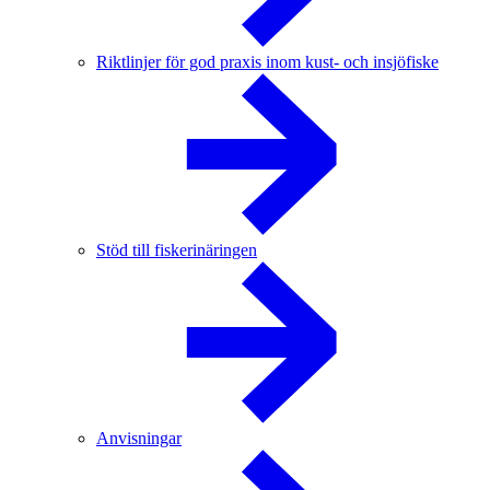
Riktlinjer för god praxis inom kust- och insjöfiske
Stöd till fiskerinäringen
Anvisningar