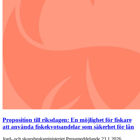
Proposition till riksdagen: En möjlighet för fiskare
att använda fiskekvotsandelar som säkerhet för lån
Jord- och skogsbruksministeriet Pressmeddelande 23.1.2026