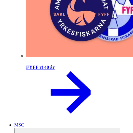
FYFF rf 40 år
MSC