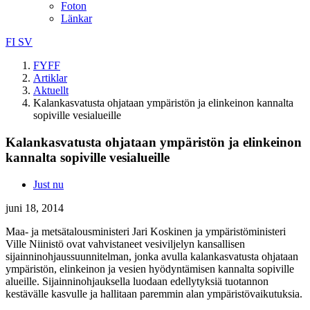
Foton
Länkar
FI
SV
FYFF
Artiklar
Aktuellt
Kalankasvatusta ohjataan ympäristön ja elinkeinon kannalta
sopiville vesialueille
Kalankasvatusta ohjataan ympäristön ja elinkeinon
kannalta sopiville vesialueille
Just nu
juni 18, 2014
Maa- ja metsätalousministeri Jari Koskinen ja ympäristöministeri
Ville Niinistö ovat vahvistaneet vesiviljelyn kansallisen
sijainninohjaussuunnitelman, jonka avulla kalankasvatusta ohjataan
ympäristön, elinkeinon ja vesien hyödyntämisen kannalta sopiville
alueille. Sijainninohjauksella luodaan edellytyksiä tuotannon
kestävälle kasvulle ja hallitaan paremmin alan ympäristövaikutuksia.