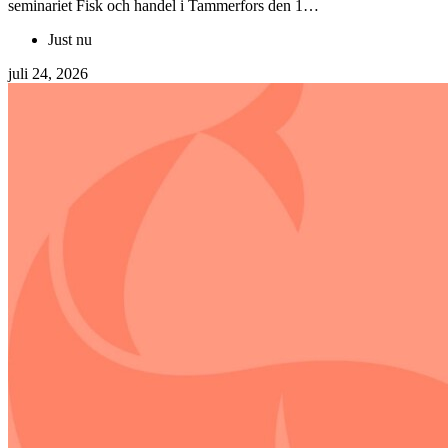
seminariet Fisk och handel i Tammerfors den 1…
Just nu
juli 24, 2026