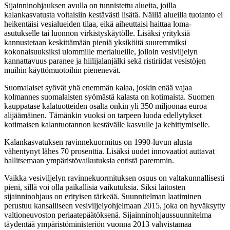
Sijainninohjauksen avulla on tunnistettu alueita, joilla
kalankasvatusta voitaisiin kestävästi lisätä. Näillä alueilla tuotanto ei
heikentäisi vesialueiden tilaa, eikä aiheuttaisi haittaa loma-
asutukselle tai luonnon virkistyskäytölle. Lisäksi yrityksiä
kannustetaan keskittämään pieniä yksiköitä suuremmiksi
kokonaisuuksiksi ulommille merialueille, jolloin vesiviljelyn
kannattavuus paranee ja hiilijalanjälki sekä ristiriidat vesistöjen
muihin käyttömuotoihin pienenevät.
Suomalaiset syövät yhä enemmän kalaa, joskin enää vajaa
kolmannes suomalaisten syömästä kalasta on kotimaista. Suomen
kauppatase kalatuotteiden osalta onkin yli 350 miljoonaa euroa
alijäämäinen. Tämänkin vuoksi on tarpeen luoda edellytykset
kotimaisen kalantuotannon kestävälle kasvulle ja kehittymiselle.
Kalankasvatuksen ravinnekuormitus on 1990-luvun alusta
vähentynyt lähes 70 prosenttia. Lisäksi uudet innovaatiot auttavat
hallitsemaan ympäristövaikutuksia entistä paremmin.
Vaikka vesiviljelyn ravinnekuormituksen osuus on valtakunnallisesti
pieni, sillä voi olla paikallisia vaikutuksia. Siksi laitosten
sijainninohjaus on erityisen tärkeää. Suunnitelman laatiminen
perustuu kansalliseen vesiviljelyohjelmaan 2015, joka on hyväksytty
valtioneuvoston periaatepäätöksenä. Sijainninohjaussuunnitelma
täydentää ympäristöministeriön vuonna 2013 vahvistamaa