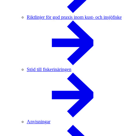
Riktlinjer för god praxis inom kust- och insjöfiske
Stöd till fiskerinäringen
Anvisningar