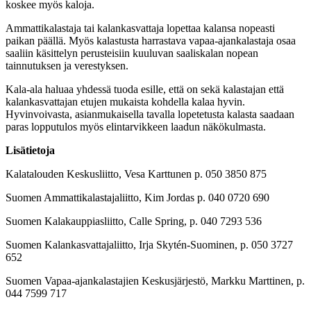
koskee myös kaloja.
Ammattikalastaja tai kalankasvattaja lopettaa kalansa nopeasti
paikan päällä. Myös kalastusta harrastava vapaa-ajankalastaja osaa
saaliin käsittelyn perusteisiin kuuluvan saaliskalan nopean
tainnutuksen ja verestyksen.
Kala-ala haluaa yhdessä tuoda esille, että on sekä kalastajan että
kalankasvattajan etujen mukaista kohdella kalaa hyvin.
Hyvinvoivasta, asianmukaisella tavalla lopetetusta kalasta saadaan
paras lopputulos myös elintarvikkeen laadun näkökulmasta.
Lisätietoja
Kalatalouden Keskusliitto, Vesa Karttunen p. 050 3850 875
Suomen Ammattikalastajaliitto, Kim Jordas p. 040 0720 690
Suomen Kalakauppiasliitto, Calle Spring, p. 040 7293 536
Suomen Kalankasvattajaliitto, Irja Skytén-Suominen, p. 050 3727
652
Suomen Vapaa-ajankalastajien Keskusjärjestö, Markku Marttinen, p.
044 7599 717