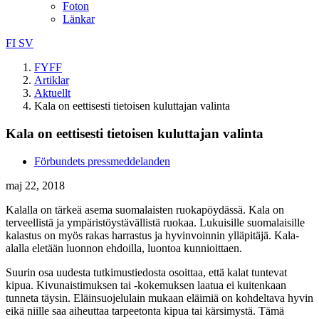
Foton
Länkar
FI
SV
FYFF
Artiklar
Aktuellt
Kala on eettisesti tietoisen kuluttajan valinta
Kala on eettisesti tietoisen kuluttajan valinta
Förbundets pressmeddelanden
maj 22, 2018
Kalalla on tärkeä asema suomalaisten ruokapöydässä. Kala on
terveellistä ja ympäristöystävällistä ruokaa. Lukuisille suomalaisille
kalastus on myös rakas harrastus ja hyvinvoinnin ylläpitäjä. Kala-
alalla eletään luonnon ehdoilla, luontoa kunnioittaen.
Suurin osa uudesta tutkimustiedosta osoittaa, että kalat tuntevat
kipua. Kivunaistimuksen tai -kokemuksen laatua ei kuitenkaan
tunneta täysin. Eläinsuojelulain mukaan eläimiä on kohdeltava hyvin
eikä niille saa aiheuttaa tarpeetonta kipua tai kärsimystä. Tämä