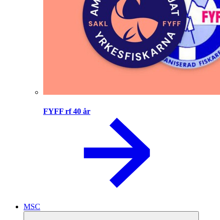
FYFF rf 40 år
MSC