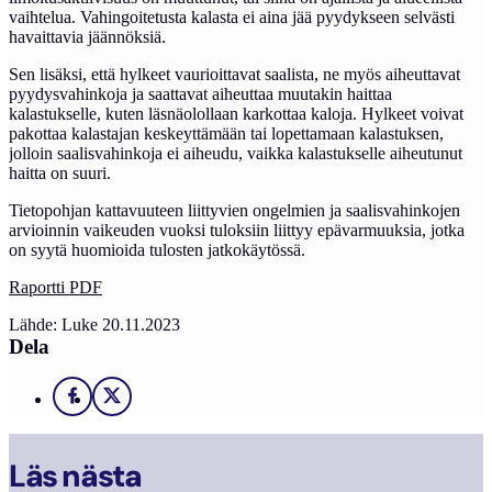
vaihtelua. Vahingoitetusta kalasta ei aina jää pyydykseen selvästi
havaittavia jäännöksiä.
Sen lisäksi, että hylkeet vaurioittavat saalista, ne myös aiheuttavat
pyydysvahinkoja ja saattavat aiheuttaa muutakin haittaa
kalastukselle, kuten läsnäolollaan karkottaa kaloja. Hylkeet voivat
pakottaa kalastajan keskeyttämään tai lopettamaan kalastuksen,
jolloin saalisvahinkoja ei aiheudu, vaikka kalastukselle aiheutunut
haitta on suuri.
Tietopohjan kattavuuteen liittyvien ongelmien ja saalisvahinkojen
arvioinnin vaikeuden vuoksi tuloksiin liittyy epävarmuuksia, jotka
on syytä huomioida tulosten jatkokäytössä.
Raportti PDF
Lähde: Luke 20.11.2023
Dela
Facebook
X
Läs nästa