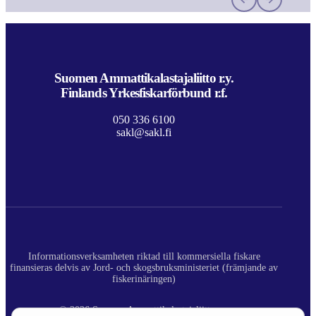
Suomen Ammattikalastajaliitto r.y.
Finlands Yrkesfiskarförbund r.f.
050 336 6100
sakl@sakl.fi
Informationsverksamheten riktad till kommersiella fiskare
finansieras delvis av Jord- och skogsbruksministeriet (främjande av
fiskerinäringen)
© 2026 Suomen Ammattikalastajaliitto ry.