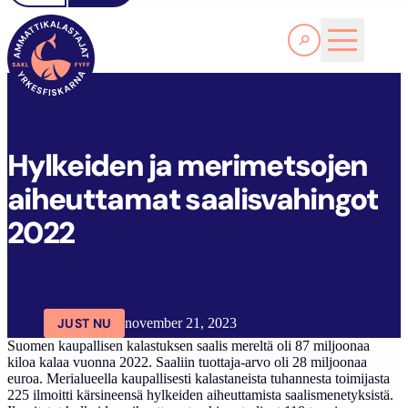
Läs Mer
H
YLKEIDEN JA MERIMETSOJEN AIHEUTTAMAT SAALISVAHINGOT 2022
FYFF
ARTIKLAR
AKTUELLT
Hylkeiden ja merimetsojen
aiheuttamat saalisvahingot
2022
JUST NU
november 21, 2023
Suomen kaupallisen kalastuksen saalis mereltä oli 87 miljoonaa
kiloa kalaa vuonna 2022. Saaliin tuottaja-arvo oli 28 miljoonaa
euroa. Merialueella kaupallisesti kalastaneista tuhannesta toimijasta
225 ilmoitti kärsineensä hylkeiden aiheuttamista saalismenetyksistä.