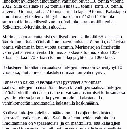
Ilmoitetut hylkeiden aiheuttamat vahingot olivat 118 tonnia vuonna
2022. Siitä oli silakkaa 62 tonnia, siikaa 21 tonnia, lohta 10 tonnia,
ahventa 9 tonnia, kuhaa 7 tonnia ja muita lajeja 9 tonnia. Kalastajien
ilmoittama hylkeiden vahingoittama kalan määrä oli 17 tonnia
suurempi kuin edellisenä vuonna. Vahinkoja raportoitiin eniten
Selkämeren-Merenkurkun alueella.
Merimetsojen aiheuttamista saalisvahingoista ilmoitti 65 kalastajaa.
Vaurioitunut kalamäärä oli ilmoitusten mukaan 18 tonnia, neljätoista
tonnia vähemmän kuin vuotta aiemmin. Merimetsojen ilmoitettiin
vahingoittaneen ahventa 8 tonnia, silakkaa 7 tonnia, kuhaa 1050
kiloa ja siikaa 570 kiloa sekä muita lajeja yhteensä 1060 kiloa.
Kalastajien ilmoittamien saalisvahinkojen määrä on vähentynyt 10
vuodessa, mutta myös kalastuksen määrä on vähentynyt.
Läheskään kaikki kalastajat eivät pystyneet arvioimaan
saalisvahinkojen määrää. Sanallisesti kuvailtujen saalisvahinkojen
määrä arvioitiin olettaen, että ne olivat samansuuruiset kuin samassa
pyyntiruudussa ja samalla pyyntimuodolla kalastaneilla
vahinkomäärän ilmoittaneilla kalastajilla keskimäärin.
Saalisvahinkojen todellista määrää on kalastajien ilmoitusten
perusteella vaikea arvioida. Saaliille aiheutuneiden vahinkojen
ilmoittaminen on vapaaehtoista, ja on mahdollista, että kalastajien
ilmoitusaktiivisuus on muuttunut, tai siinä on ajallista ja alueellista