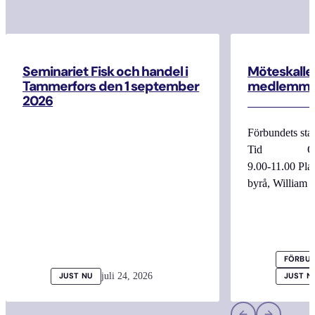
Seminariet Fisk och handel i
Möteskallel
Tammerfors den 1 september
medlemma
2026
Förbundets sta
Tid Onsdag
9.00-11.00 
byrå, William
FÖRBUN
juli 24, 2026
JUST NU
JUST N