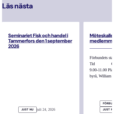
Läs nästa
Seminariet Fisk och handel i
Möteskallel
Tammerfors den 1 september
medlemma
2026
Förbundets sta
Tid Onsdag
9.00-11.00 
byrå, William
FÖRBUN
juli 24, 2026
JUST NU
JUST N