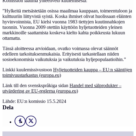
Komission laatima yhteenveto kuulemisesta:
”Hylkeitä metsästetään osissa maailmaa kauppaan, toimeentuloon ja
kulttuuriin liittyvistä syistä. Koska ihmiset olivat huolissaan eläinten
hyvinvoinnista, EU kielsi vuonna 1983 tiettyjen kuutinnahkojen
tuonnin. Vuonna 2009 otettiin käyttöön hyljetuotteiden yleinen
markkinoille saattamista koskeva kielto kahta poikkeusta lukuun
ottamatta.
Tässä aloitteessa arvioidaan, ovatko voimassa olevat säännöt
edelleen tarkoituksenmukaisia. Erityisesti tarkastellaan niiden
sosioekonomisia vaikutuksia ja vaikutuksia hyljepopulaatioihin.”
Linkki kuulemissivustoon
Hyljetuotteiden kauppa – EU:n sääntöjen
toimivuustarkastus (europa.eu)
Länk till den svenskspråkiga sidan
Handel med sälprodukter –
utvärdering av EU-reglerna (europa.eu)
Lähde: EU:n komissio 15.5.2024
Dela
Facebook
X