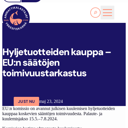
Läs Mer
H
YLJETUOTTEIDEN KAUPPA – EU:N SÄÄTÖJEN TOIMIVUUSTARKASTUS
FYFF
ARTIKLAR
AKTUELLT
Hyljetuotteiden kauppa –
EU:n säätöjen
toimivuustarkastus
JUST NU
maj 23, 2024
EU:n komissio on avannut julkisen kuulemisen hyljetuotteiden
kauppaa koskevien sääntöjen toimivuudesta. Palaute- ja
kuulemisjakso 15.5.–7.8.2024.