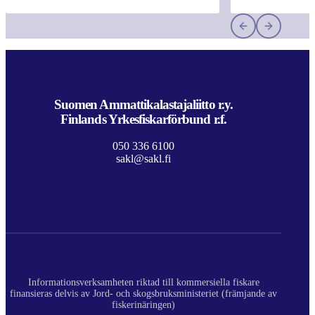
Suomen Ammattikalastajaliitto r.y.
Finlands Yrkesfiskarförbund r.f.
050 336 6100
sakl@sakl.fi
Informationsverksamheten riktad till kommersiella fiskare
finansieras delvis av Jord- och skogsbruksministeriet (främjande av
fiskerinäringen)