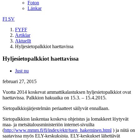
Foton
Länkar
FI
SV
FYFF
Artiklar
Aktuellt
Hyljesietopalkkiot haettavissa
Hyljesietopalkkiot haettavissa
Just nu
februari 27, 2015
Vuotta 2014 koskevat ammattikalastuksen hyljesietopalkkiot ovat
haettavissa. Palkkion hakuaika on 15.3. – 15.4.2015.
Sietopalkkiojärjestelmän periaatteet säilyvät ennallaan.
Sietopalkkion laskentaa koskeva ohjeistus ja lomakkeet löytyvät
maa- ja metsätalousministeriön internet-sivuilta
(
http://www.mmm.fi/fi/index/ektr/tuen_hakeminen.html
) ja niitä on
saatavissa myös ELY-keskuksista. ELY-keskukset lähettävät