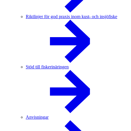
Riktlinjer för god praxis inom kust- och insjöfiske
Stöd till fiskerinäringen
Anvisningar