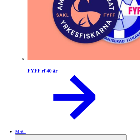
FYFF rf 40 år
MSC