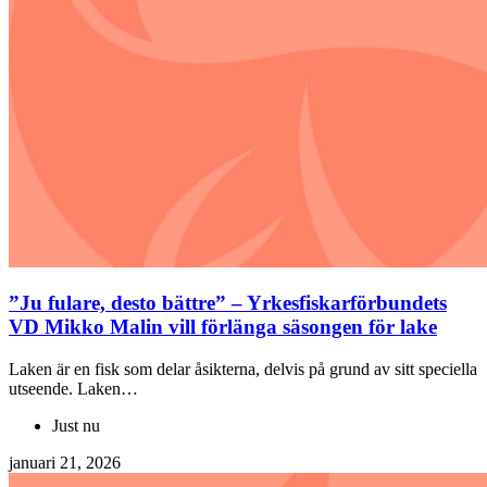
”Ju fulare, desto bättre” – Yrkesfiskarförbundets
VD Mikko Malin vill förlänga säsongen för lake
Laken är en fisk som delar åsikterna, delvis på grund av sitt speciella
utseende. Laken…
Just nu
januari 21, 2026