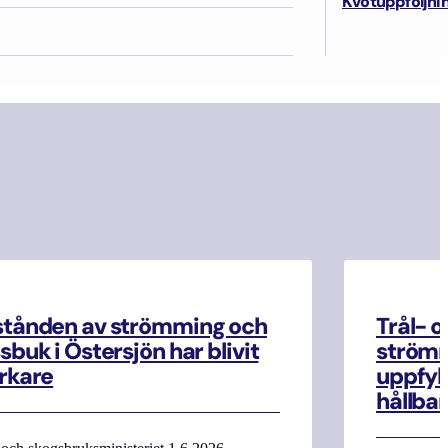
Kvotuppföljni
stånden av strömming och
Trål- o
sbuk i Östersjön har blivit
strömm
rkare
uppfyll
hållbar