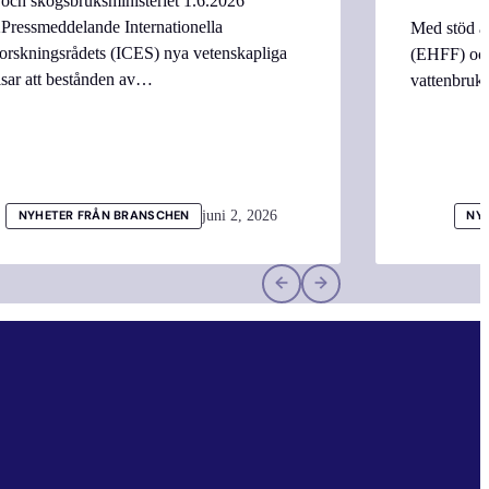
 och skogsbruksministeriet 1.6.2026
Pressmeddelande Internationella
Med stöd a
orskningsrådets (ICES) nya vetenskapliga
(EHFF) och
isar att bestånden av…
vattenbru
juni 2, 2026
NYHETER FRÅN BRANSCHEN
NY