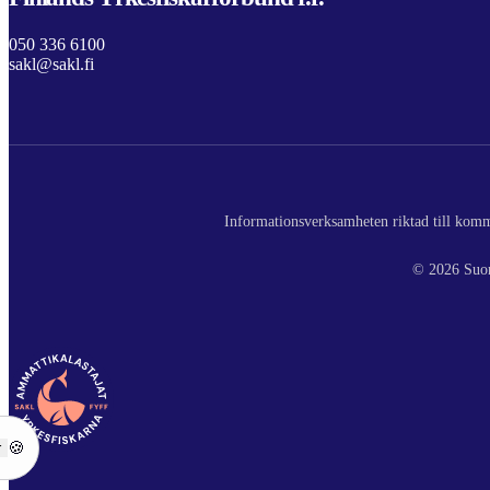
050 336 6100
sakl@sakl.fi
Informationsverksamheten riktad till komme
© 2026 Suom
r