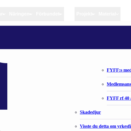
ar
Näringen
Förbundet
MSC
Projekt
Material
Artiklar
Näringen
Förbundet
Aktuellt
Kvotuppföljning
Organisatio
Bloggar
Riktlinjer för god praxis 
Förbundets 
Stöd till fiskerinäringen
FYFF:s med
Anvisningar
Medlemsan
Fiskar och fiskerihushåll
FYFF rf 40 
Skadedjur
Visste du detta om yrkesf