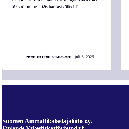
för strömming 2026 har fastställts i EU…
juli 3, 2026
NYHETER FRÅN BRANSCHEN
Suomen Ammattikalastajaliitto r.y.
Finlands Yrkesfiskarförbund r.f.