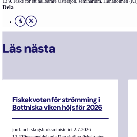
13.9. Fiske för ett hållbarare Östersjön, seminarium, Hanaholmen (KJ
Dela
Facebook
X
Läs nästa
Fiskekvoten för strömming i
Bottniska viken höjs för 2026
jord- och skogsbruksministeriet 2.7.2026
13.33Pressmeddelande Den slutliga fiskekvoten