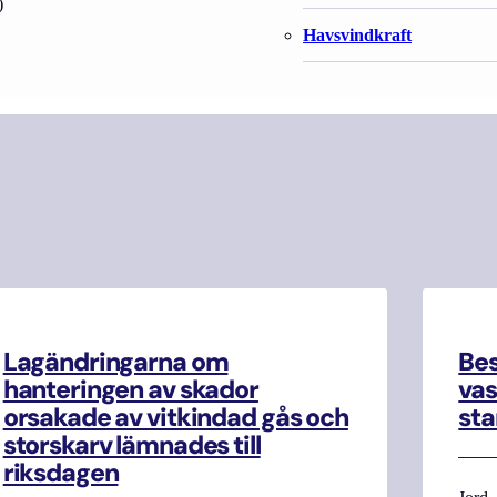
)
Havsvindkraft
Lagändringarna om
Be
hanteringen av skador
vas
orsakade av vitkindad gås och
sta
storskarv lämnades till
riksdagen