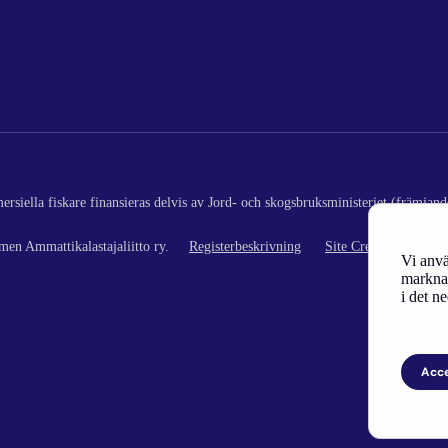
rsiella fiskare finansieras delvis av Jord- och skogsbruksministeriet (främjand
en Ammattikalastajaliitto ry.
Registerbeskrivning
Site Credits
Vi anvä
marknad
i det n
Acc