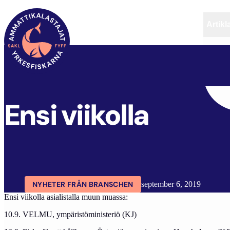
Artikl
FYFF
ARTIKLAR
AKTUELLT
ENSI VIIKOLLA
Ensi viikolla
NYHETER FRÅN BRANSCHEN
september 6, 2019
Ensi viikolla asialistalla muun muassa:
10.9. VELMU, ympäristöministeriö (KJ)