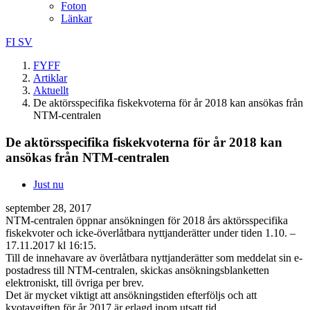
Foton
Länkar
FI
SV
FYFF
Artiklar
Aktuellt
De aktörsspecifika fiskekvoterna för år 2018 kan ansökas från
NTM-centralen
De aktörsspecifika fiskekvoterna för år 2018 kan
ansökas från NTM-centralen
Just nu
september 28, 2017
NTM-centralen öppnar ansökningen för 2018 års aktörsspecifika
fiskekvoter och icke-överlåtbara nyttjanderätter under tiden 1.10. –
17.11.2017 kl 16:15.
Till de innehavare av överlåtbara nyttjanderätter som meddelat sin e-
postadress till NTM-centralen, skickas ansökningsblanketten
elektroniskt, till övriga per brev.
Det är mycket viktigt att ansökningstiden efterföljs och att
kvotavgiften för år 2017 är erlagd inom utsatt tid.