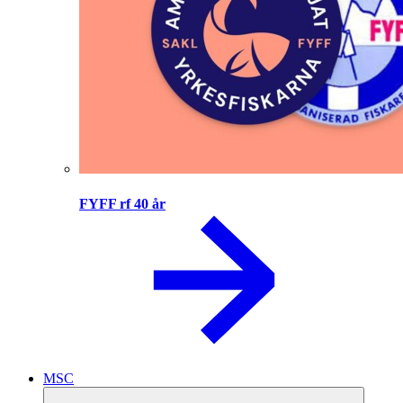
FYFF rf 40 år
MSC