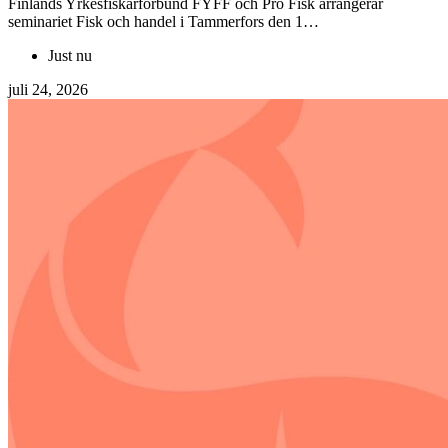
Finlands Yrkesfiskarförbund FYFF och Pro Fisk arrangerar
seminariet Fisk och handel i Tammerfors den 1…
Just nu
juli 24, 2026