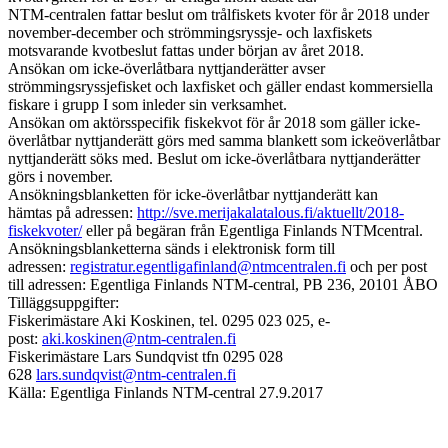
NTM-centralen fattar beslut om trålfiskets kvoter för år 2018 under
november-december och strömmingsryssje- och laxfiskets
motsvarande kvotbeslut fattas under början av året 2018.
Ansökan om icke-överlåtbara nyttjanderätter avser
strömmingsryssjefisket och laxfisket och gäller endast kommersiella
fiskare i grupp I som inleder sin verksamhet.
Ansökan om aktörsspecifik fiskekvot för år 2018 som gäller icke-
överlåtbar nyttjanderätt görs med samma blankett som ickeöverlåtbar
nyttjanderätt söks med. Beslut om icke-överlåtbara nyttjanderätter
görs i november.
Ansökningsblanketten för icke-överlåtbar nyttjanderätt kan
hämtas på adressen:
http://sve.merijakalatalous.fi/aktuellt/2018-
fiskekvoter/
eller på begäran från Egentliga Finlands NTMcentral.
Ansökningsblanketterna sänds i elektronisk form till
adressen:
registratur.egentligafinland@ntmcentralen.fi
och per post
till adressen: Egentliga Finlands NTM-central, PB 236, 20101 ÅBO
Tilläggsuppgifter:
Fiskerimästare Aki Koskinen, tel. 0295 023 025, e-
post:
aki.koskinen@ntm-centralen.fi
Fiskerimästare Lars Sundqvist tfn 0295 028
628
lars.sundqvist@ntm-centralen.fi
Källa: Egentliga Finlands NTM-central 27.9.2017