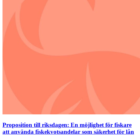
Proposition till riksdagen: En möjlighet för fiskare
att använda fiskekvotsandelar som säkerhet för lån