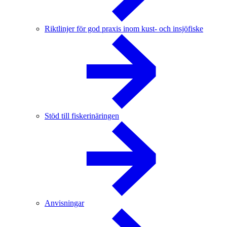
Riktlinjer för god praxis inom kust- och insjöfiske
Stöd till fiskerinäringen
Anvisningar