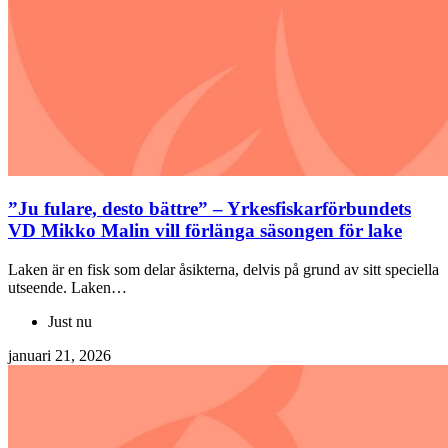
”Ju fulare, desto bättre” – Yrkesfiskarförbundets
VD Mikko Malin vill förlänga säsongen för lake
Laken är en fisk som delar åsikterna, delvis på grund av sitt speciella
utseende. Laken…
Just nu
januari 21, 2026