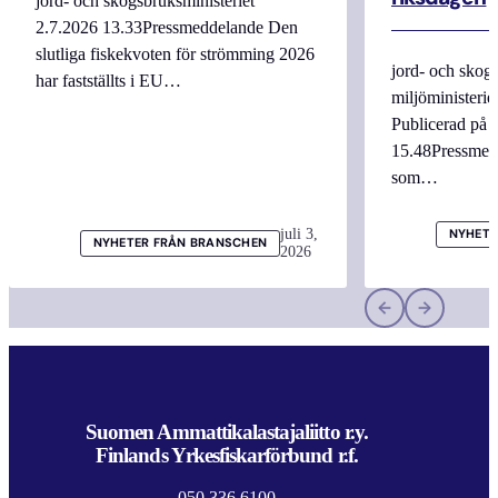
jord- och skogsbruksministeriet
2.7.2026 13.33Pressmeddelande Den
slutliga fiskekvoten för strömming 2026
jord- och skogs
har fastställts i EU…
miljöministerie
Publicerad på 
15.48Pressmed
som…
juli 3,
NYHETE
NYHETER FRÅN BRANSCHEN
2026
Suomen Ammattikalastajaliitto r.y.
Finlands Yrkesfiskarförbund r.f.
050 336 6100