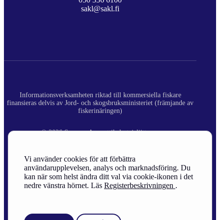
sakl@sakl.fi
Informationsverksamheten riktad till kommersiella fiskare
finansieras delvis av Jord- och skogsbruksministeriet (främjande av
fiskerinäringen)
© 2026 Suomen Ammattikalastajaliitto ry.
Registerbeskrivning
Vi använder cookies för att förbättra
användarupplevelsen, analys och marknadsföring. Du
Site Credits
kan när som helst ändra ditt val via cookie-ikonen i det
nedre vänstra hörnet. Läs
Registerbeskrivningen
.