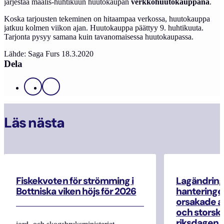
järjestää maalis-huhtikuun huutokaupan
verkkohuutokauppana
.
Koska tarjousten tekeminen on hitaampaa verkossa, huutokauppa
jatkuu kolmen viikon ajan. Huutokauppa päättyy 9. huhtikuuta.
Tarjonta pysyy samana kuin tavanomaisessa huutokaupassa.
Lähde: Saga Furs 18.3.2020
Dela
Facebook
X
Läs nästa
Fiskekvoten för strömming i
Lagändrin
Bottniska viken höjs för 2026
hanteringe
orsakade a
och storska
riksdagen