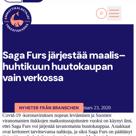
Läs Mer
S
AGA FURS JÄRJESTÄÄ MAALIS–HUHTIKUUN HUUTOKAUPAN VAIN VERKOSSA
FYFF
ARTIKLAR
AKTUELLT
Saga Furs järjestää maalis–
huhtikuun huutokaupan
vain verkossa
NYHETER FRÅN BRANSCHEN
mars 23, 2020
Covid-19 -koronaviruksen nopean leviämisen ja Suomen
viranomaisten tiukkojen matkustusrajoitusten vuoksi on käynyt ilmi,
ettei Saga Furs voi järjestää tavanomaista huutokauppaa. Asiakkaat
ovat kertoneet tarvitsevansa nahkoja, ja siksi Saga Furs on päättänyt