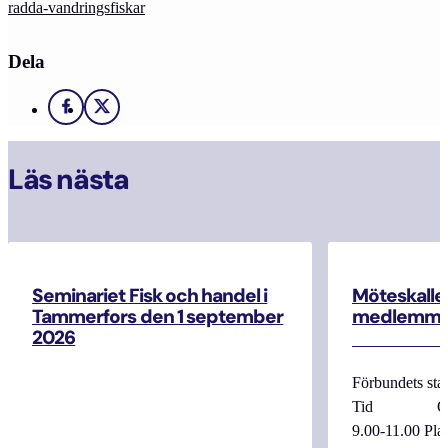
radda-vandringsfiskar
Dela
Facebook
X
Läs nästa
Seminariet Fisk och handel i
Möteskallel
Tammerfors den 1 september
medlemma
2026
Förbundets sta
Tid Onsdag
9.00-11.00 