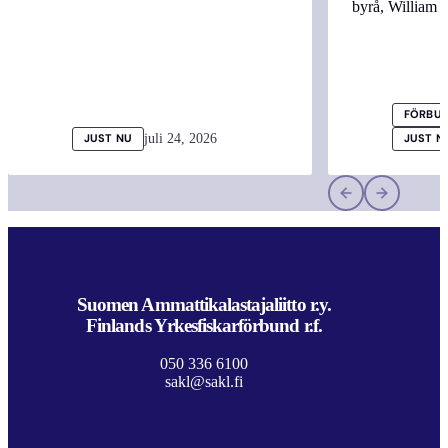
byrå, William
FÖRBUN
juli 24, 2026
JUST NU
JUST N
Suomen Ammattikalastajaliitto r.y.
Finlands Yrkesfiskarförbund r.f.
050 336 6100
sakl@sakl.fi