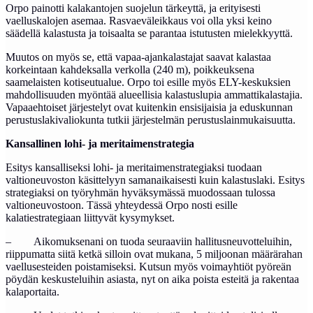
Orpo painotti kalakantojen suojelun tärkeyttä, ja erityisesti
vaelluskalojen asemaa. Rasvaeväleikkaus voi olla yksi keino
säädellä kalastusta ja toisaalta se parantaa istutusten mielekkyyttä.
Muutos on myös se, että vapaa-ajankalastajat saavat kalastaa
korkeintaan kahdeksalla verkolla (240 m), poikkeuksena
saamelaisten kotiseutualue. Orpo toi esille myös ELY-keskuksien
mahdollisuuden myöntää alueellisia kalastuslupia ammattikalastajia.
Vapaaehtoiset järjestelyt ovat kuitenkin ensisijaisia ja eduskunnan
perustuslakivaliokunta tutkii järjestelmän perustuslainmukaisuutta.
Kansallinen lohi- ja meritaimenstrategia
Esitys kansalliseksi lohi- ja meritaimenstrategiaksi tuodaan
valtioneuvoston käsittelyyn samanaikaisesti kuin kalastuslaki. Esitys
strategiaksi on työryhmän hyväksymässä muodossaan tulossa
valtioneuvostoon. Tässä yhteydessä Orpo nosti esille
kalatiestrategiaan liittyvät kysymykset.
– Aikomuksenani on tuoda seuraaviin hallitusneuvotteluihin,
riippumatta siitä ketkä silloin ovat mukana, 5 miljoonan määrärahan
vaellusesteiden poistamiseksi. Kutsun myös voimayhtiöt pyöreän
pöydän keskusteluihin asiasta, nyt on aika poista esteitä ja rakentaa
kalaportaita.