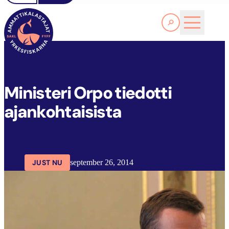
Läs Mer
M
INISTERI ORPO TIEDOTTI AJANKOHTAISISTA
FYFF
ARTIKLAR
AKTUELLT
Ministeri Orpo tiedotti
ajankohtaisista
JUST NU
september 26, 2014