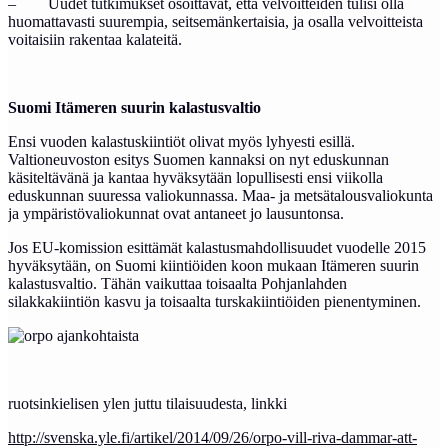
– Uudet tutkimukset osoittavat, että velvoitteiden tulisi olla
huomattavasti suurempia, seitsemänkertaisia, ja osalla velvoitteista
voitaisiin rakentaa kalateitä.
Suomi Itämeren suurin kalastusvaltio
Ensi vuoden kalastuskiintiöt olivat myös lyhyesti esillä.
Valtioneuvoston esitys Suomen kannaksi on nyt eduskunnan
käsiteltävänä ja kantaa hyväksytään lopullisesti ensi viikolla
eduskunnan suuressa valiokunnassa. Maa- ja metsätalousvaliokunta
ja ympäristövaliokunnat ovat antaneet jo lausuntonsa.
Jos EU-komission esittämät kalastusmahdollisuudet vuodelle 2015
hyväksytään, on Suomi kiintiöiden koon mukaan Itämeren suurin
kalastusvaltio. Tähän vaikuttaa toisaalta Pohjanlahden
silakkakiintiön kasvu ja toisaalta turskakiintiöiden pienentyminen.
ruotsinkielisen ylen juttu tilaisuudesta, linkki
http://svenska.yle.fi/artikel/2014/09/26/orpo-vill-riva-dammar-att-