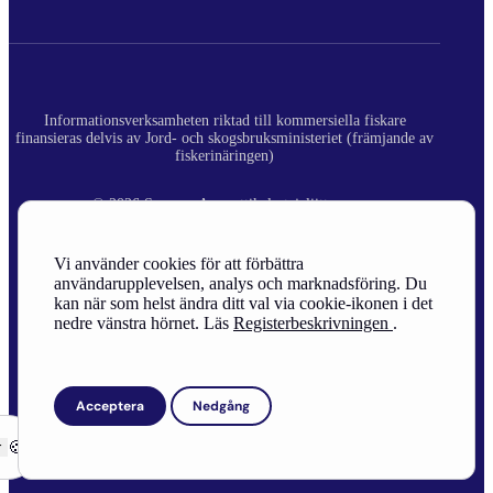
Informationsverksamheten riktad till kommersiella fiskare
finansieras delvis av Jord- och skogsbruksministeriet (främjande av
fiskerinäringen)
© 2026 Suomen Ammattikalastajaliitto ry.
Registerbeskrivning
Vi använder cookies för att förbättra
användarupplevelsen, analys och marknadsföring. Du
Site Credits
kan när som helst ändra ditt val via cookie-ikonen i det
nedre vänstra hörnet. Läs
Registerbeskrivningen
.
Acceptera
Nedgång
r