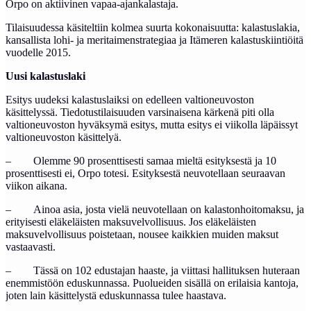
Orpo on aktiivinen vapaa-ajankalastaja.
Tilaisuudessa käsiteltiin kolmea suurta kokonaisuutta: kalastuslakia,
kansallista lohi- ja meritaimenstrategiaa ja Itämeren kalastuskiintiöitä
vuodelle 2015.
Uusi kalastuslaki
Esitys uudeksi kalastuslaiksi on edelleen valtioneuvoston
käsittelyssä. Tiedotustilaisuuden varsinaisena kärkenä piti olla
valtioneuvoston hyväksymä esitys, mutta esitys ei viikolla läpäissyt
valtioneuvoston käsittelyä.
– Olemme 90 prosenttisesti samaa mieltä esityksestä ja 10
prosenttisesti ei, Orpo totesi. Esityksestä neuvotellaan seuraavan
viikon aikana.
– Ainoa asia, josta vielä neuvotellaan on kalastonhoitomaksu, ja
erityisesti eläkeläisten maksuvelvollisuus. Jos eläkeläisten
maksuvelvollisuus poistetaan, nousee kaikkien muiden maksut
vastaavasti.
– Tässä on 102 edustajan haaste, ja viittasi hallituksen huteraan
enemmistöön eduskunnassa. Puolueiden sisällä on erilaisia kantoja,
joten lain käsittelystä eduskunnassa tulee haastava.