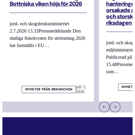
Bottniska viken höjs för 2026
hanteringe
orsakade a
och storska
riksdagen
jord- och skogsbruksministeriet
2.7.2026 13.33Pressmeddelande Den
slutliga fiskekvoten för strömming 2026
jord- och skogs
har fastställts i EU…
miljöministerie
Publicerad på 
15.48Pressmed
som…
juli 3,
NYHETE
NYHETER FRÅN BRANSCHEN
2026