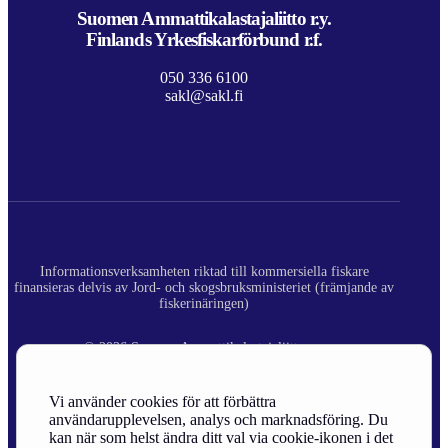
Suomen Ammattikalastajaliitto r.y.
Finlands Yrkesfiskarförbund r.f.
050 336 6100
sakl@sakl.fi
Informationsverksamheten riktad till kommersiella fiskare
finansieras delvis av Jord- och skogsbruksministeriet (främjande av
fiskerinäringen)
© 2026 Suomen Ammattikalastajaliitto ry.
Registerbeskrivning
Vi använder cookies för att förbättra
användarupplevelsen, analys och marknadsföring. Du
Site Credits
kan när som helst ändra ditt val via cookie-ikonen i det