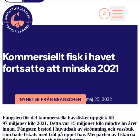
Läs Mer
K
OMMERSIELLT FISK I HAVET FORTSATTE ATT MINSKA 2021
FYFF
ARTIKLAR
AKTUELLT
Kommersiellt fisk i havet
fortsatte att minska 2021
NYHETER FRÅN BRANSCHEN
maj 25, 2022
Fångsten för det kommersiella havsfisket uppgick till
97 miljoner kilo 2021. Detta var 15 miljoner kilo mindre än året
innan. Fångsten bestod i huvudsak av strömming och vassbuk
som hade fiskats med trål på öppet hav. Merparten av fiskarna