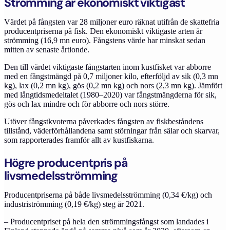
Strömming är ekonomiskt viktigast
Värdet på fångsten var 28 miljoner euro räknat utifrån de skattefria
producentpriserna på fisk. Den ekonomiskt viktigaste arten är
strömming (16,9 mn euro). Fångstens värde har minskat sedan
mitten av senaste årtionde.
Den till värdet viktigaste fångstarten inom kustfisket var abborre
med en fångstmängd på 0,7 miljoner kilo, efterföljd av sik (0,3 mn
kg), lax (0,2 mn kg), gös (0,2 mn kg) och nors (2,3 mn kg). Jämfört
med långtidsmedeltalet (1980–2020) var fångstmängderna för sik,
gös och lax mindre och för abborre och nors större.
Utöver fångstkvoterna påverkades fångsten av fiskbeståndens
tillstånd, väderförhållandena samt störningar från sälar och skarvar,
som rapporterades framför allt av kustfiskarna.
Högre producentpris på
livsmedelsströmming
Producentpriserna på både livsmedelsströmming (0,34 €/kg) och
industriströmming (0,19 €/kg) steg år 2021.
– Producentpriset på hela den strömmingsfångst som landades i