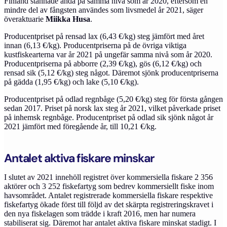
Finland stannade ändå på samma nivå som år 2020, eftersom en
mindre del av fångsten användes som livsmedel år 2021, säger
överaktuarie
Miikka Husa
.
Producentpriset på rensad lax (6,43 €/kg) steg jämfört med året
innan (6,13 €/kg). Producentpriserna på de övriga viktiga
kustfiskearterna var år 2021 på ungefär samma nivå som år 2020.
Producentpriserna på abborre (2,39 €/kg), gös (6,12 €/kg) och
rensad sik (5,12 €/kg) steg något. Däremot sjönk producentpriserna
på gädda (1,95 €/kg) och lake (5,10 €/kg).
Producentpriset på odlad regnbåge (5,20 €/kg) steg för första gången
sedan 2017. Priset på norsk lax steg år 2021, vilket påverkade priset
på inhemsk regnbåge. Producentpriset på odlad sik sjönk något år
2021 jämfört med föregående år, till 10,21 €/kg.
Antalet aktiva fiskare minskar
I slutet av 2021 innehöll registret över kommersiella fiskare 2 356
aktörer och 3 252 fiskefartyg som bedrev kommersiellt fiske inom
havsområdet. Antalet registrerade kommersiella fiskare respektive
fiskefartyg ökade först till följd av det skärpta registreringskravet i
den nya fiskelagen som trädde i kraft 2016, men har numera
stabiliserat sig. Däremot har antalet aktiva fiskare minskat stadigt. I