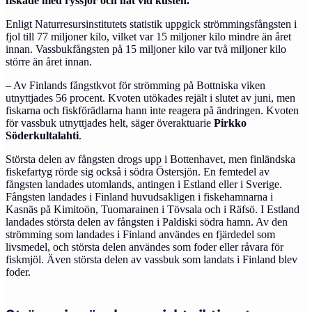
fiskade med ryssjor och nät vid kusten.
Enligt Naturresursinstitutets statistik uppgick strömmingsfångsten i
fjol till 77 miljoner kilo, vilket var 15 miljoner kilo mindre än året
innan. Vassbukfångsten på 15 miljoner kilo var två miljoner kilo
större än året innan.
– Av Finlands fångstkvot för strömming på Bottniska viken
utnyttjades 56 procent. Kvoten utökades rejält i slutet av juni, men
fiskarna och fiskförädlarna hann inte reagera på ändringen. Kvoten
för vassbuk utnyttjades helt, säger överaktuarie
Pirkko
Söderkultalahti
.
Största delen av fångsten drogs upp i Bottenhavet, men finländska
fiskefartyg rörde sig också i södra Östersjön. En femtedel av
fångsten landades utomlands, antingen i Estland eller i Sverige.
Fångsten landades i Finland huvudsakligen i fiskehamnarna i
Kasnäs på Kimitoön, Tuomarainen i Tövsala och i Räfsö. I Estland
landades största delen av fångsten i Paldiski södra hamn. Av den
strömming som landades i Finland användes en fjärdedel som
livsmedel, och största delen användes som foder eller råvara för
fiskmjöl. Även största delen av vassbuk som landats i Finland blev
foder.