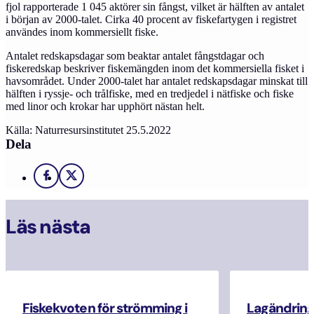
fjol rapporterade 1 045 aktörer sin fångst, vilket är hälften av antalet
i början av 2000-talet. Cirka 40 procent av fiskefartygen i registret
användes inom kommersiellt fiske.
Antalet redskapsdagar som beaktar antalet fångstdagar och
fiskeredskap beskriver fiskemängden inom det kommersiella fisket i
havsområdet. Under 2000-talet har antalet redskapsdagar minskat till
hälften i ryssje- och trålfiske, med en tredjedel i nätfiske och fiske
med linor och krokar har upphört nästan helt.
Källa: Naturresursinstitutet 25.5.2022
Dela
Facebook
X
Läs nästa
Fiskekvoten för strömming i
Lagändrin