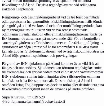
avlivas för att förhindra spridningen av sjukdomen till andra
fiskodlingar på Åland. De sista regnbågslaxarna vid odlingarna
slaktades i september.
Rengörings- och desinfekteringsarbetet vid de tre först besmittade
odlingsplatserna har genomförts. Fiskhållningsplatserna hålls tömda
på regnbågslax i 16 veckors tid och efter tomhållningsperioden kan
ny regnbågslax tas in. Fisken vid de två senast besmittade
odlingarna inväntar slakt oh efter att fiskhållningsplatserna tömts på
fisk kommer de att saneras på motsvarande sätt. För att kontrollera
saneringsåtgärdernas effektivitet kommer en förstärkt uppföljning av
sjukdomen att pågå i minst två år för att områdets IHN-fria status
kan återupptas. Sjukdomssituationen vid övriga fiskodlingsplatser på
Åland följs genom inspektioner och provtagningar.
På grund av IHN-sjukdomen på Åland kommer även vild fisk att
fångas och undersökas. Sjukdomen kan förutom regnbågslax smitta
till exempel lax och spridas vidare med vild fisk och vattenströmmar.
IHN-sjukdomen smittar inte människa eller sällskapsdjur och man
kan fiska och äta fisk som normalt. De som fiskar på Åland i
områden kring Föglö uppmanas dock att torka eller desinfektera sina
fiskeredskap omsorgsfullt innan de används på andra områden.
Sirpa Kiviruusu, tfn 029 520
4436,
fornamn.efternamn@ruokavirasto.fi