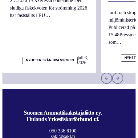
2.7.2026 13.33Pressmeddelande Den
slutliga fiskekvoten för strömming 2026
jord- och skogs
har fastställts i EU…
miljöministerie
Publicerad på 
15.48Pressmed
som…
juli 3,
NYHETE
NYHETER FRÅN BRANSCHEN
2026
Suomen Ammattikalastajaliitto r.y.
Finlands Yrkesfiskarförbund r.f.
050 336 6100
sakl@sakl.fi