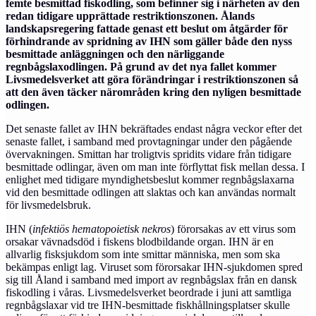
femte besmittad fiskodling, som befinner sig i närheten av den
redan tidigare upprättade restriktionszonen. Ålands
landskapsregering fattade genast ett beslut om åtgärder för
förhindrande av spridning av IHN som gäller både den nyss
besmittade anläggningen och den närliggande
regnbågslaxodlingen. På grund av det nya fallet kommer
Livsmedelsverket att göra förändringar i restriktionszonen så
att den även täcker närområden kring den nyligen besmittade
odlingen.
Det senaste fallet av IHN bekräftades endast några veckor efter det
senaste fallet, i samband med provtagningar under den pågående
övervakningen. Smittan har troligtvis spridits vidare från tidigare
besmittade odlingar, även om man inte förflyttat fisk mellan dessa. I
enlighet med tidigare myndighetsbeslut kommer regnbågslaxarna
vid den besmittade odlingen att slaktas och kan användas normalt
för livsmedelsbruk.
IHN (
infektiös hematopoietisk nekros
) förorsakas av ett virus som
orsakar vävnadsdöd i fiskens blodbildande organ. IHN är en
allvarlig fisksjukdom som inte smittar människa, men som ska
bekämpas enligt lag. Viruset som förorsakar IHN-sjukdomen spred
sig till Åland i samband med import av regnbågslax från en dansk
fiskodling i våras. Livsmedelsverket beordrade i juni att samtliga
regnbågslaxar vid tre IHN-besmittade fiskhållningsplatser skulle