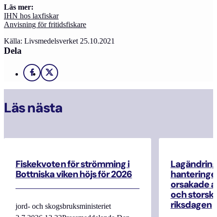
Läs mer:
IHN hos laxfiskar
Anvisning för fritidsfiskare
Källa: Livsmedelsverket 25.10.2021
Dela
Facebook
X
Läs nästa
Fiskekvoten för strömming i
Lagändrin
Bottniska viken höjs för 2026
hanteringe
orsakade a
och storska
riksdagen
jord- och skogsbruksministeriet