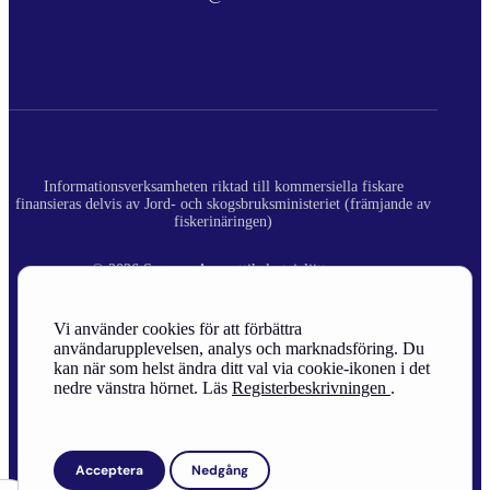
Informationsverksamheten riktad till kommersiella fiskare
finansieras delvis av Jord- och skogsbruksministeriet (främjande av
fiskerinäringen)
© 2026 Suomen Ammattikalastajaliitto ry.
Registerbeskrivning
Vi använder cookies för att förbättra
användarupplevelsen, analys och marknadsföring. Du
Site Credits
kan när som helst ändra ditt val via cookie-ikonen i det
nedre vänstra hörnet. Läs
Registerbeskrivningen
.
Acceptera
Nedgång