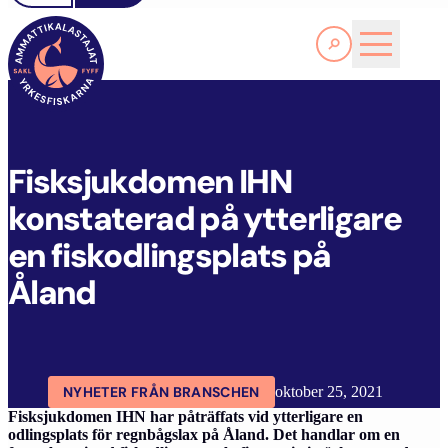
Läs Mer
F
ISKSJUKDOMEN IHN KONSTATERAD PÅ YTTERLIGARE EN FISKODLINGSPLATS PÅ ÅLAND
FYFF
ARTIKLAR
AKTUELLT
Fisksjukdomen IHN
konstaterad på ytterligare
en fiskodlingsplats på
Åland
NYHETER FRÅN BRANSCHEN
oktober 25, 2021
Fisksjukdomen IHN har påträffats vid ytterligare en
odlingsplats för regnbågslax på Åland. Det handlar om en