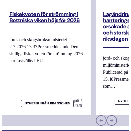
Fiskekvoten för strömming i
Lagändrin
Bottniska viken höjs för 2026
hanteringe
orsakade a
och storska
riksdagen
jord- och skogsbruksministeriet
2.7.2026 13.33Pressmeddelande Den
slutliga fiskekvoten för strömming 2026
jord- och skogs
har fastställts i EU…
miljöministerie
Publicerad på 
15.48Pressmed
som…
juli 3,
NYHETE
NYHETER FRÅN BRANSCHEN
2026