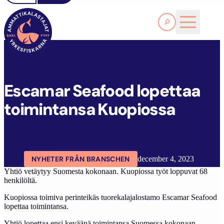
Läs Mer
E
SCAMAR SEAFOOD LOPETTAA TOIMINTANSA KUOPIOSSA
FYFF
ARTIKLAR
AKTUELLT
Escamar Seafood lopettaa
toimintansa Kuopiossa
NYHETER FRÅN BRANSCHEN
december 4, 2023
Yhtiö vetäytyy Suomesta kokonaan. Kuopiossa työt loppuvat 68
henkilöltä.
Kuopiossa toimiva perinteikäs tuorekalajalostamo Escamar Seafood
lopettaa toimintansa.
Yhtiö lopettaa ensi keväänä toimintansa Suomessa kokonaan