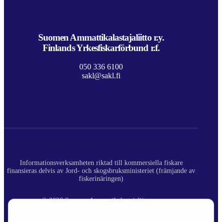
Suomen Ammattikalastajaliitto r.y.
Finlands Yrkesfiskarförbund r.f.
050 336 6100
sakl@sakl.fi
Informationsverksamheten riktad till kommersiella fiskare
finansieras delvis av Jord- och skogsbruksministeriet (främjande av
fiskerinäringen)
© 2026 Suomen Ammattikalastajaliitto ry.
Registerbeskrivning