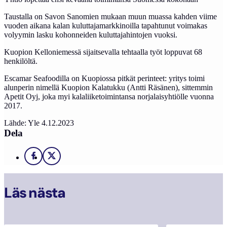
Taustalla on Savon Sanomien mukaan muun muassa kahden viime
vuoden aikana kalan kuluttajamarkkinoilla tapahtunut voimakas
volyymin lasku kohonneiden kuluttajahintojen vuoksi.
Kuopion Kelloniemessä sijaitsevalla tehtaalla työt loppuvat 68
henkilöltä.
Escamar Seafoodilla on Kuopiossa pitkät perinteet: yritys toimi
alunperin nimellä Kuopion Kalatukku (Antti Räsänen), sittemmin
Apetit Oyj, joka myi kalaliiketoimintansa norjalaisyhtiölle vuonna
2017.
Lähde: Yle 4.12.2023
Dela
Facebook
X
Läs nästa