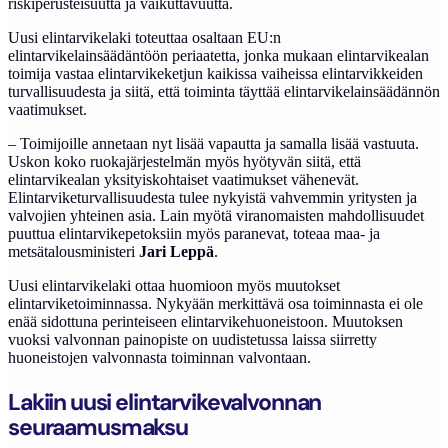
riskiperusteisuutta ja vaikuttavuutta.
Uusi elintarvikelaki toteuttaa osaltaan EU:n
elintarvikelainsäädäntöön periaatetta, jonka mukaan elintarvikealan
toimija vastaa elintarvikeketjun kaikissa vaiheissa elintarvikkeiden
turvallisuudesta ja siitä, että toiminta täyttää elintarvikelainsäädännön
vaatimukset.
– Toimijoille annetaan nyt lisää vapautta ja samalla lisää vastuuta.
Uskon koko ruokajärjestelmän myös hyötyvän siitä, että
elintarvikealan yksityiskohtaiset vaatimukset vähenevät.
Elintarviketurvallisuudesta tulee nykyistä vahvemmin yritysten ja
valvojien yhteinen asia. Lain myötä viranomaisten mahdollisuudet
puuttua elintarvikepetoksiin myös paranevat, toteaa maa- ja
metsätalousministeri
Jari Leppä
.
Uusi elintarvikelaki ottaa huomioon myös muutokset
elintarviketoiminnassa. Nykyään merkittävä osa toiminnasta ei ole
enää sidottuna perinteiseen elintarvikehuoneistoon. Muutoksen
vuoksi valvonnan painopiste on uudistetussa laissa siirretty
huoneistojen valvonnasta toiminnan valvontaan.
Lakiin uusi elintarvikevalvonnan
seuraamusmaksu