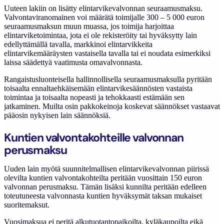
Uuteen lakiin on lisätty elintarvikevalvonnan seuraamusmaksu.
Valvontaviranomainen voi määrätä toimijalle 300 – 5 000 euron
seuraamusmaksun muun muassa, jos toimija harjoittaa
elintarviketoimintaa, jota ei ole rekisteröity tai hyväksytty lain
edellyttämällä tavalla, markkinoi elintarvikkeita
elintarvikemääräysten vastaisella tavalla tai ei noudata esimerkiksi
laissa säädettyä vaatimusta omavalvonnasta.
Rangaistusluonteisella hallinnollisella seuraamusmaksulla pyritään
toisaalta ennaltaehkäisemään elintarvikesäännösten vastaista
toimintaa ja toisaalta nopeasti ja tehokkaasti estämään sen
jatkaminen. Muilta osin pakkokeinoja koskevat säännökset vastaavat
pääosin nykyisen lain säännöksiä.
Kuntien valvontakohteille valvonnan
perusmaksu
Uuden lain myötä suunnitelmallisen elintarvikevalvonnan piirissä
olevilta kuntien valvontakohteilta peritään vuosittain 150 euron
valvonnan perusmaksu. Tämän lisäksi kunnilta peritään edelleen
toteutuneesta valvonnasta kuntien hyväksymät taksan mukaiset
suoritemaksut.
Vuosimaksua ei peritä alkutuotantopaikoilta, kyläkaupoilta eikä