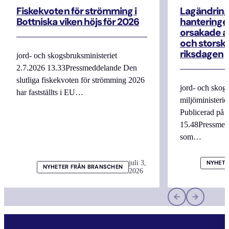
Fiskekvoten för strömming i
Lagändrin
Bottniska viken höjs för 2026
hanteringe
orsakade a
och storska
riksdagen
jord- och skogsbruksministeriet
2.7.2026 13.33Pressmeddelande Den
slutliga fiskekvoten för strömming 2026
jord- och skogs
har fastställts i EU…
miljöministerie
Publicerad på 
15.48Pressmed
som…
juli 3,
NYHETE
NYHETER FRÅN BRANSCHEN
2026