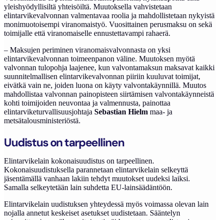
yleishyödyllisiltä yhteisöiltä. Muutoksella vahvistetaan
elintarvikevalvonnan valmentavaa roolia ja mahdollistetaan nykyistä
monimuotoisempi viranomaistyö. Vuosittainen perusmaksu on sekä
toimijalle että viranomaiselle ennustettavampi rahaerä.
– Maksujen periminen viranomaisvalvonnasta on yksi
elintarvikevalvonnan toimeenpanon väline. Muutoksen myötä
valvonnan tulopohja laajenee, kun valvontamaksun maksavat kaikki
suunnitelmallisen elintarvikevalvonnan piiriin kuuluvat toimijat,
eivätkä vain ne, joiden luona on käyty valvontakäynnillä. Muutos
mahdollistaa valvonnan painopisteen siirtämisen valvontakäynneistä
kohti toimijoiden neuvontaa ja valmennusta, painottaa
elintarviketurvallisuusjohtaja
Sebastian Hielm
maa- ja
metsätalousministeriöstä.
Uudistus on tarpeellinen
Elintarvikelain kokonaisuudistus on tarpeellinen.
Kokonaisuudistuksella parannetaan elintarvikelain selkeyttä
jäsentämällä vanhaan lakiin tehdyt muutokset uudeksi laiksi.
Samalla selkeytetään lain suhdetta EU-lainsäädäntöön.
Elintarvikelain uudistuksen yhteydessä myös voimassa olevan lain
nojalla annetut keskeiset asetukset uudistetaan. Sääntelyn