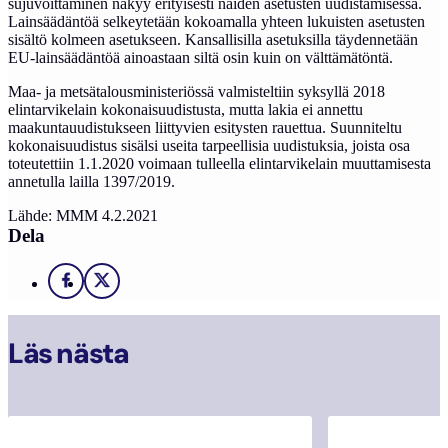
sujuvoittaminen näkyy erityisesti näiden asetusten uudistamisessa.
Lainsäädäntöä selkeytetään kokoamalla yhteen lukuisten asetusten
sisältö kolmeen asetukseen. Kansallisilla asetuksilla täydennetään
EU-lainsäädäntöä ainoastaan siltä osin kuin on välttämätöntä.
Maa- ja metsätalousministeriössä valmisteltiin syksyllä 2018
elintarvikelain kokonaisuudistusta, mutta lakia ei annettu
maakuntauudistukseen liittyvien esitysten rauettua. Suunniteltu
kokonaisuudistus sisälsi useita tarpeellisia uudistuksia, joista osa
toteutettiin 1.1.2020 voimaan tulleella elintarvikelain muuttamisesta
annetulla lailla 1397/2019.
Lähde: MMM 4.2.2021
Dela
Facebook
X
Läs nästa