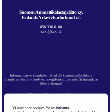
Suomen Ammattikalastajaliitto r.y.
Finlands Yrkesfiskarförbund r.f.
050 336 6100
sakl@sakl.fi
Informationsverksamheten riktad till kommersiella fiskare
finansieras delvis av Jord- och skogsbruksministeriet (främjande av
fiskerinäringen)
© 2026 Suomen Ammattikalastajaliitto ry.
Registerbeskrivning
Vi använder cookies för att förbättra