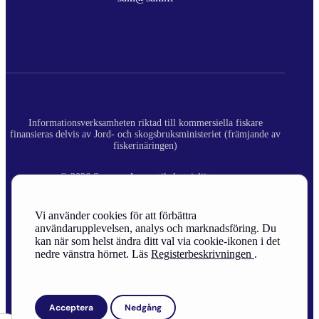
Informationsverksamheten riktad till kommersiella fiskare
finansieras delvis av Jord- och skogsbruksministeriet (främjande av
fiskerinäringen)
© 2026 Suomen Ammattikalastajaliitto ry.
Registerbeskrivning
Vi använder cookies för att förbättra
användarupplevelsen, analys och marknadsföring. Du
Site Credits
kan när som helst ändra ditt val via cookie-ikonen i det
nedre vänstra hörnet. Läs
Registerbeskrivningen
.
Acceptera
Nedgång