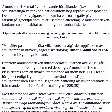
Amursömnfisken tål även krävande förhållanden (t.ex. eutrofierade
och syrefattiga vatten) och har dessutom hög reproduktionspotential.
Den är en effektiv jägare, som kan ha en stor negativ påverkan
särskilt på groddjur som lever i samma vattendrag. Amursömnfisken
konkurrerar om habitat och näring med andra fiskarter.
I tjärnen påträffades också mängder av yngel av amursömnfisk. Bild Sanna
Kuningas, Luke
”Vi håller på att undersöka vilka fortsatta åtgärder upptäckten av
amursömnfisk kräver”, säger fiskeribiolog
Juhani Salmi
vid NTM-
centralen i Egentliga Finland.
Eftersom amursömnfisken introducerats till tjärnen avsiktligt, går
man inte ut i offentligheten med dess läge. Amursömnfisken
klassificeras som en invasiv främmande art inom hela EU. Det är
förbjudet enligt lag att importera, använda och släppa ut
amursömnfisken i naturen (lagen om hantering av risker orsakade av
främmande arter 1709/2015, strafflagen 1889/39).
Med främmande arter avses växter, djur eller andra organismer
som människan oavsiktligt eller avsiktligt har introducerat utanför
artens naturliga utbredningsområdet. Några av de främmande arter
som sprider sig till nya områden visar sig vara invasiva, det vill