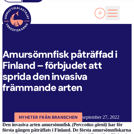
Läs Mer
A
MURSÖMNFISK PÅTRÄFFAD I FINLAND – FÖRBJUDET ATT SPRIDA DEN INVASIVA FRÄMMANDE ARTEN
FYFF
ARTIKLAR
AKTUELLT
Amursömnfisk påträffad i
Finland – förbjudet att
sprida den invasiva
främmande arten
NYHETER FRÅN BRANSCHEN
september 27, 2022
Den invasiva arten amursömnfisk
(Perccottus glenii)
har för
första gången påträffats i Finland. De första amursömnfiskarna