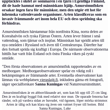
upptäcktes i slutet av sommaren i en tjärn i Egentliga Finland,
dit de hade hamnat med människans hjälp. Amursömnfisken
orsakar ingen fara för människor, men den utgör ett hot för
inhemska vattenlevande organismer. Arten klassificeras som en
invasiv främmande art inom hela EU och dess spridning ska
förhindras.
Amursömnfisken härstammar från nordöstra Kina, norra delen av
Koreahalvön och ryska Fjärran Östern. Arten lever främst i små
vattendrag, som tjärnar och insjöar. Människan har spridit arten till
nya områden i Ryssland och även till Centraleuropa. Därefter har
den fortsatt sprida sig kraftigt i Europa. De närmaste observationerna
hittills har varit från Estland och östra Finska viken på ryskt
område.
”Den första observationen av amursömnfisk rapporterades av en
medborgare. Medborgarobservationer spelar en viktig roll i
bekämpningen av främmande arter. Eventuella observationer kan
lämnas via webbplatsen
vieraslajit.fi
, inkludera gärna ett fotografi,
säger specialforskare
Sanna Kuningas
vid Naturresursinstitutet.
Amursömnfisken är en abborrliknande art, som kan bli upp till 25 cm lång.
Den är en kraftigt byggd fisk med relativt stor mun. De oparade fenorna har
ränder, och på vardera sidan av huvudet, vid ögonen, löper mörka strimmor.
Arten är tålig och kan klara sig även om vattnet fryser till botten. Bild
Sanna Kuningas, Luke