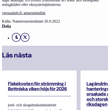
säga skadliga. En invasiv främmande art hotar den biologiska
mångfalden eller ekosystemtjänsterna.
vierasalajit.fi: amursömnfisk
Källa: Naturresursinstitutet 26.9.2022
Dela
Facebook
X
Läs nästa
Fiskekvoten för strömming i
Lagändrin
Bottniska viken höjs för 2026
hanteringe
orsakade a
och storska
riksdagen
jord- och skogsbruksministeriet