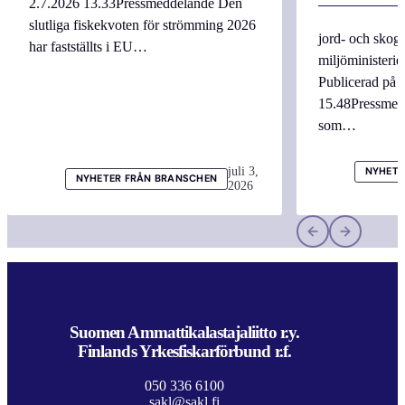
2.7.2026 13.33Pressmeddelande Den
slutliga fiskekvoten för strömming 2026
jord- och skogs
har fastställts i EU…
miljöministerie
Publicerad på 
15.48Pressmed
som…
juli 3,
NYHETE
NYHETER FRÅN BRANSCHEN
2026
Suomen Ammattikalastajaliitto r.y.
Finlands Yrkesfiskarförbund r.f.
050 336 6100
sakl@sakl.fi