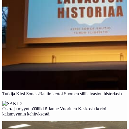
Tutkija Kirsi Sonck-Rautio kertoi Suomen sillilaivaston historiasta
Osto- ja myyntipäällikkö Janne Vuorinen Keskosta kertoi
kalamyynnin kehityksestä.