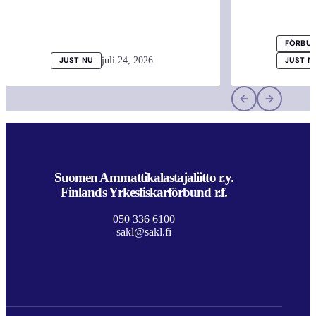
FÖRBUN
juli 24, 2026
JUST NU
JUST N
Suomen Ammattikalastajaliitto r.y.
Finlands Yrkesfiskarförbund r.f.
050 336 6100
sakl@sakl.fi