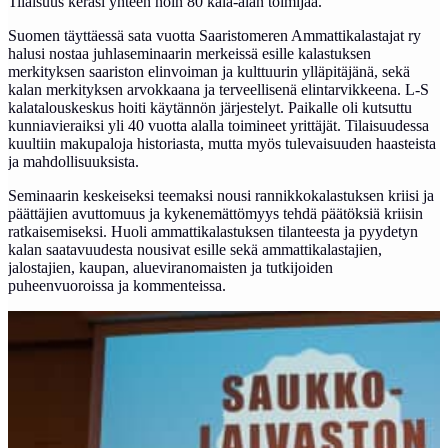
Tilaisuus keräsi yhteen noin 80 kala-alan toimijaa.
Suomen täyttäessä sata vuotta Saaristomeren Ammattikalastajat ry
halusi nostaa juhlaseminaarin merkeissä esille kalastuksen
merkityksen saariston elinvoiman ja kulttuurin ylläpitäjänä, sekä
kalan merkityksen arvokkaana ja terveellisenä elintarvikkeena. L-S
kalatalouskeskus hoiti käytännön järjestelyt. Paikalle oli kutsuttu
kunniavieraiksi yli 40 vuotta alalla toimineet yrittäjät. Tilaisuudessa
kuultiin makupaloja historiasta, mutta myös tulevaisuuden haasteista
ja mahdollisuuksista.
Seminaarin keskeiseksi teemaksi nousi rannikkokalastuksen kriisi ja
päättäjien avuttomuus ja kykenemättömyys tehdä päätöksiä kriisin
ratkaisemiseksi. Huoli ammattikalastuksen tilanteesta ja pyydetyn
kalan saatavuudesta nousivat esille sekä ammattikalastajien,
jalostajien, kaupan, alueviranomaisten ja tutkijoiden
puheenvuoroissa ja kommenteissa.