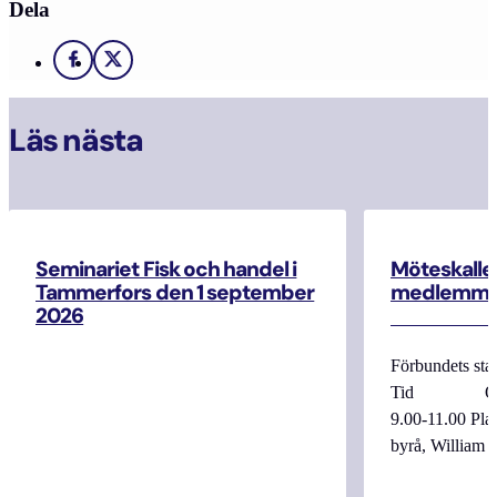
Dela
Facebook
X
Läs nästa
Seminariet Fisk och handel i
Möteskallel
Tammerfors den 1 september
medlemma
2026
Förbundets sta
Tid Onsdag
9.00-11.00 
byrå, William