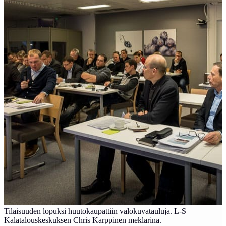
Tilaisuuden lopuksi huutokaupattiin valokuvatauluja. L-S
Kalatalouskeskuksen Chris Karppinen meklarina.