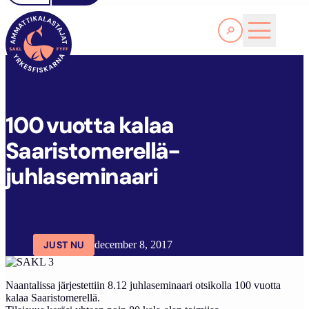
Läs Mer
1
00 VUOTTA KALAA SAARISTOMERELLÄ- JUHLASEMINAARI
FYFF
ARTIKLAR
AKTUELLT
100 vuotta kalaa
Saaristomerellä-
juhlaseminaari
JUST NU
december 8, 2017
Naantalissa järjestettiin 8.12 juhlaseminaari otsikolla 100 vuotta
kalaa Saaristomerellä.