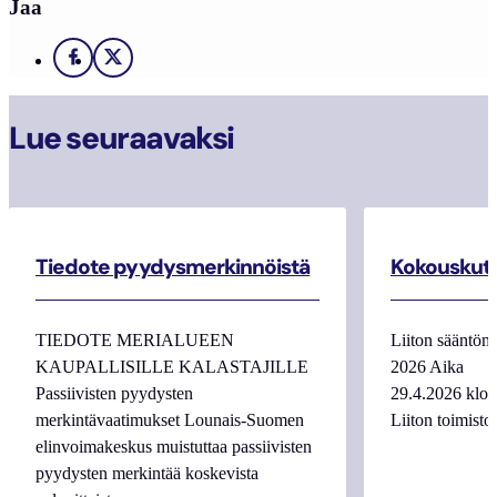
Jaa
Facebook
X
Lue seuraavaksi
Tiedote pyydysmerkinnöistä
Kokouskutsu
TIEDOTE MERIALUEEN
Liiton sääntöm
KAUPALLISILLE KALASTAJILLE
2026 Aika 
Passiivisten pyydysten
29.4.2026 kl
merkintävaatimukset Lounais-Suomen
Liiton toimist
elinvoimakeskus muistuttaa passiivisten
pyydysten merkintää koskevista