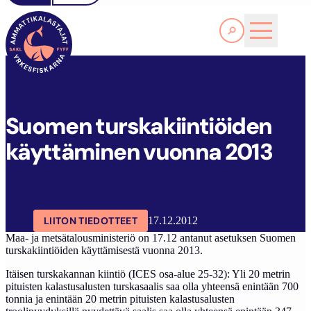
Lue lisää
S
UOMEN TURSKAKIINTIÖIDEN KÄYTTÄMINEN VUONNA 2013
SAKL
ARTIKKELIT
AJANKOHTAISTA
Suomen turskakiintiöiden
käyttäminen vuonna 2013
LIITON TIEDOTTEET
17.12.2012
Maa- ja metsätalousministeriö on 17.12 antanut asetuksen Suomen
turskakiintiöiden käyttämisestä vuonna 2013.
Itäisen turskakannan kiintiö (ICES osa-alue 25-32): Yli 20 metrin
pituisten kalastusalusten turskasaalis saa olla yhteensä enintään 700
tonnia ja enintään 20 metrin pituisten kalastusalusten