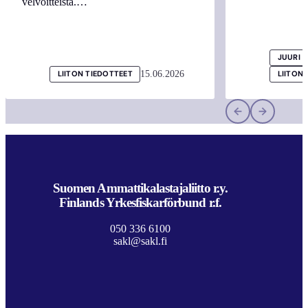
velvoitteista.…
JUURI 
15.06.2026
LIITON TIEDOTTEET
LIITON
Suomen Ammattikalastajaliitto r.y.
Finlands Yrkesfiskarförbund r.f.
050 336 6100
sakl@sakl.fi