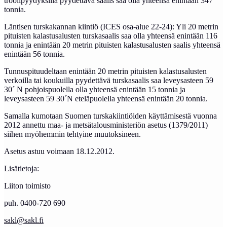
troolipyydyksillä pyydettävä saalis saa olla yhteensä enintään 347
tonnia.
Läntisen turskakannan kiintiö (ICES osa-alue 22-24): Yli 20 metrin
pituisten kalastusalusten turskasaalis saa olla yhteensä enintään 116
tonnia ja enintään 20 metrin pituisten kalastusalusten saalis yhteensä
enintään 56 tonnia.
Tunnuspituudeltaan enintään 20 metrin pituisten kalastusalusten
verkoilla tai koukuilla pyydettävä turskasaalis saa leveysasteen 59
30´ N pohjoispuolella olla yhteensä enintään 15 tonnia ja
leveysasteen 59 30´N eteläpuolella yhteensä enintään 20 tonnia.
Samalla kumotaan Suomen turskakiintiöiden käyttämisestä vuonna
2012 annettu maa- ja metsätalousministeriön asetus (1379/2011)
siihen myöhemmin tehtyine muutoksineen.
Asetus astuu voimaan 18.12.2012.
Lisätietoja:
Liiton toimisto
puh. 0400-720 690
sakl@sakl.fi