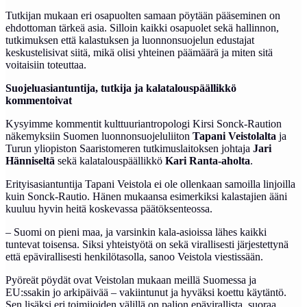
Tutkijan mukaan eri osapuolten samaan pöytään pääseminen on
ehdottoman tärkeä asia. Silloin kaikki osapuolet sekä hallinnon,
tutkimuksen että kalastuksen ja luonnonsuojelun edustajat
keskustelisivat siitä, mikä olisi yhteinen päämäärä ja miten sitä
voitaisiin toteuttaa.
Suojeluasiantuntija, tutkija ja kalatalouspäällikkö
kommentoivat
Kysyimme kommentit kulttuuriantropologi Kirsi Sonck-Raution
näkemyksiin Suomen luonnonsuojeluliiton
Tapani Veistolalta
ja
Turun yliopiston Saaristomeren tutkimuslaitoksen johtaja
Jari
Hänniseltä
sekä kalatalouspäällikkö
Kari Ranta-aholta
.
Erityisasiantuntija Tapani Veistola ei ole ollenkaan samoilla linjoilla
kuin Sonck-Rautio. Hänen mukaansa esimerkiksi kalastajien ääni
kuuluu hyvin heitä koskevassa päätöksenteossa.
– Suomi on pieni maa, ja varsinkin kala-asioissa lähes kaikki
tuntevat toisensa. Siksi yhteistyötä on sekä virallisesti järjestettynä
että epävirallisesti henkilötasolla, sanoo Veistola viestissään.
Pyöreät pöydät ovat Veistolan mukaan meillä Suomessa ja
EU:ssakin jo arkipäivää – vakiintunut ja hyväksi koettu käytäntö.
Sen lisäksi eri toimijoiden välillä on paljon epävirallista, suoraa