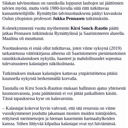
Silakan talvinuottaus on rannikolla loppunut lauhojen tai jäättömien
talvien myötä, mutta vielä 1980-luvulla siitä riitti tutkittavaa
kansantieteilijöille. Rymättylän talvinuottauksesta päätyi kuvauksia
Oulun yliopiston professori
Jukka Pennasen
tutkimuksiin.
Kolmekymmentä vuotta myöhemmin
Kirsi Sonck-Rautio
päätti
jatkaa Pennasen tutkimuksia Rymättylässä ja Saaristomeren alueella.
Maailma oli muuttunut.
Nuottauksesta ei enää ollut tutkittavaa, joten viime syksynä (2019)
tarkastetussa väitöskirjassa aiheena oli Saaristomeren pienimuotoisen
rannikkokalastuksen nykytila, haasteet ja mahdollisuudet sopeutua
tulevaisuuteen kalastajien näkökulmasta.
Tutkimuksen mukaan kalastajien kattavaa ympäristötietoa pitäisi
kuunnella nykyistä herkemmällä korvalla.
Taustalla on Kirsi Sonck-Raution mukaan hallinnon ajatus yhteisestä
luonnonvarasta, josta päättämistä ei voi jättää paikallisten käsiin.
Tässä tapauksessa kyse on kalavaroista.
– Kalastajat kokevat hyvin vahvasti, että sitä resurssia on viime
vuosikymmenet jouduttu jakamaan monien muiden toimijoiden,
erityisesti merimetsojen ja hieman kauemmin harmaahylkeiden
kanssa. Siihen liittyvää kilpailua kalastajat ovat nyt häviämässä.