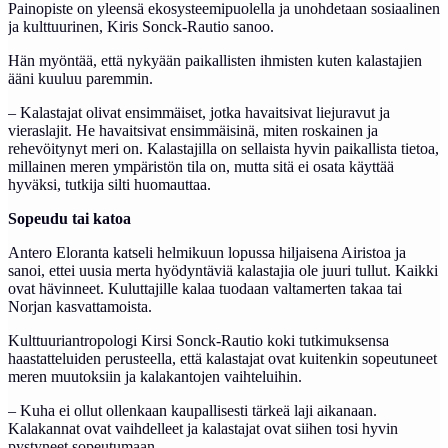
Painopiste on yleensä ekosysteemipuolella ja unohdetaan sosiaalinen
ja kulttuurinen, Kiris Sonck-Rautio sanoo.
Hän myöntää, että nykyään paikallisten ihmisten kuten kalastajien
ääni kuuluu paremmin.
– Kalastajat olivat ensimmäiset, jotka havaitsivat liejuravut ja
vieraslajit. He havaitsivat ensimmäisinä, miten roskainen ja
rehevöitynyt meri on. Kalastajilla on sellaista hyvin paikallista tietoa,
millainen meren ympäristön tila on, mutta sitä ei osata käyttää
hyväksi, tutkija silti huomauttaa.
Sopeudu tai katoa
Antero Eloranta katseli helmikuun lopussa hiljaisena Airistoa ja
sanoi, ettei uusia merta hyödyntäviä kalastajia ole juuri tullut. Kaikki
ovat hävinneet. Kuluttajille kalaa tuodaan valtamerten takaa tai
Norjan kasvattamoista.
Kulttuuriantropologi Kirsi Sonck-Rautio koki tutkimuksensa
haastatteluiden perusteella, että kalastajat ovat kuitenkin sopeutuneet
meren muutoksiin ja kalakantojen vaihteluihin.
– Kuha ei ollut ollenkaan kaupallisesti tärkeä laji aikanaan.
Kalakannat ovat vaihdelleet ja kalastajat ovat siihen tosi hyvin
pystyneet sopeutumaan.