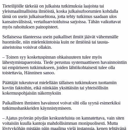
Tieteilijöille tärkeää on julkaista tutkimuksia laajoista tai
yleismaailmallisista ilmiöistä, koska julkaisufoorumien kohdalla
tämä on usein julkaisuehtona, jotta tehty tutkimus saadaan ulos
kansainvälisissä, vertailuarvioiduissa sarjoissa. Tähän vaikuttavat
myös rahoituksen painopisteet.
Sellaisessa tilanteessa usein paikalliset ilmiöt jäävät vähemmälle
huomiolle, niin mielenkiintoisia kuin ne ilmiöinä tai tausta-
aineistoina voisivat ollakin.
– Toinen syy kosketuspinnan ohkaisuuteen tulee myös
lähestymistapaeroista. Tiede perustuu systemaattiseen havainnointiin
tai empiiriseen tutkimukseen, joiden lähtökohtaisesti tulee olla
toistettavia, Hänninen sanoo.
Päättäjät tukeutuvat mielellään tällaisen tutkimuksen tuottamiin
koviin faktoihin, eikä niinkään yksittäisiin tai yhteisöllisiin
kokemuspohjaisiin näkemyksiin
Paikallisten ihmisten havainnot voivat silti olla syynä esimerkiksi
tutkimushankkeiden käynnistymiseen.
– Ajatus pyöreän pöydän keskusteluista on kannatettava, vain siten
voitaisiin kuulla kantoja mahdollisimman monipuolisesti. Mutta
löytyyköhän mistään päin maailma vielä instanssia, kenen tehtävänä