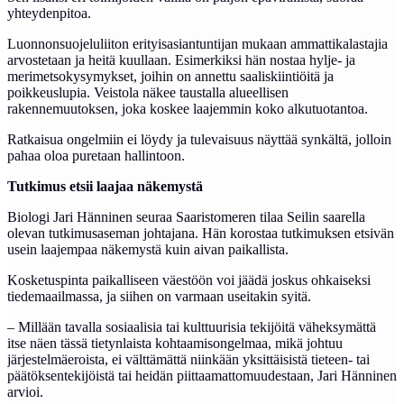
yhteydenpitoa.
Luonnonsuojeluliiton erityisasiantuntijan mukaan ammattikalastajia
arvostetaan ja heitä kuullaan. Esimerkiksi hän nostaa hylje- ja
merimetsokysymykset, joihin on annettu saaliskiintiöitä ja
poikkeuslupia. Veistola näkee taustalla alueellisen
rakennemuutoksen, joka koskee laajemmin koko alkutuotantoa.
Ratkaisua ongelmiin ei löydy ja tulevaisuus näyttää synkältä, jolloin
pahaa oloa puretaan hallintoon.
Tutkimus etsii laajaa näkemystä
Biologi Jari Hänninen seuraa Saaristomeren tilaa Seilin saarella
olevan tutkimusaseman johtajana. Hän korostaa tutkimuksen etsivän
usein laajempaa näkemystä kuin aivan paikallista.
Kosketuspinta paikalliseen väestöön voi jäädä joskus ohkaiseksi
tiedemaailmassa, ja siihen on varmaan useitakin syitä.
– Millään tavalla sosiaalisia tai kulttuurisia tekijöitä väheksymättä
itse näen tässä tietynlaista kohtaamisongelmaa, mikä johtuu
järjestelmäeroista, ei välttämättä niinkään yksittäisistä tieteen- tai
päätöksentekijöistä tai heidän piittaamattomuudestaan, Jari Hänninen
arvioi.