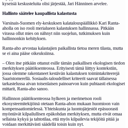
kyseisiä keskusteluita olisi järjestää, Jari Hänninen arvelee.
Hallinto säätelee kaupallista kalastusta
Varsinais-Suomen ely-keskuksen kalatalouspäällikkö Kari Ranta-
aholla on iso rooli merialueen kalastuksen hallinnassa. Pitkään
virassa ollut mies on nähnyt niin suojelun, tutkimuksen kuin
hallinnonkin kehityksen.
Ranta-aho arvostaa kalastajien paikallista tietoa meren tilasta, mutta
se ei aina pääse oikeuksiinsa.
– Olen itse pitkään ottanut esille tämän paikallisen ekologisen tiedon
merkityksen päätöksenteossa. Erityisesti tämä liittyy kontekstiin,
jossa olemme rakentaneet kestävän kalastuksen toimintakriteerejä
Saaristomerellä. Sosiaalis-taloudelliset kriteerit saavat tällaisessa
tarkastelussa aivan toisenlaisen painoarvon kuin puhtaasti ekologiset
mittarit, Ranta-aho sanoo.
Hallinnon päätöksenteossa hylkeen ja merimetson rooli
ekosysteemitekijöinä otetaan Ranta-ahon mukaan huomioon vain
kompensaatiomielessä. Yhteiskunta ja luontojärjestöt epäsuorasti
myöntävät kilpailullisen epäkohdan merkityksen, mutta eivät omaa
sellaista kykyä ja tahtotilaa, että myös kilpailevia tekijöitä pitää ja
voidaan merkittävästi säädellä toisin kuin nyt.