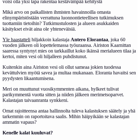
voisi olla yksi tapa rakentaa kestävämpää kehitystä
Mikä arvo on paikallisten ihmisten havainnoilla omasta
elinympäristöstään verrattuna luonnontieteellisen tutkimuksen
tuottamiin tietoihin? Tutkimustulosten ja alueen asukkaiden
käsitykset eivät aina ole yhteneväisiä.
Yle haastatteli
hiljakkoin kalastaja
Antero Elorantaa
, joka 60
vuoden jälkeen oli lopettelemassa työuraansa. Airiston Kaarnittan
saaressa syntynyt mies on tarkkaillut koko ikänsä merialueen tilaa ja
kertoi, miten vesi oli hiljalleen puhdistunut.
Kuitenkin aina Airiston vesi oli ollut sameaa jokien tuodessa
kevättulvien myötä savea ja multaa mukanaan. Eloranta havaitsi sen
pyydysten likaantumisena.
Meri on muuttunut vuosikymmenten aikana, hylkeet tulivat
parikymmentä vuotta sitten ja niiden jälkeen merimetsoparvet.
Kalastajan taivaanranta synkkeni.
Omat rajoitteensa antaa hallinnolta tuleva kalastuksen säätely ja yhä
tarkemmin on raportoitava saalis. Mihin häipyikään se kalastajan
ammatin vapaus?
Kenelle kalat kuuluvat?