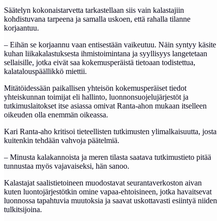
Säätelyn kokonaistarvetta tarkastellaan siis vain kalastajiin
kohdistuvana tarpeena ja samalla uskoen, että rahalla tilanne
korjaantuu.
– Eihän se korjaannu vaan entisestään vaikeutuu. Näin syntyy käsite
kuhan liikakalastuksesta ihmistoimintana ja syyllisyys langetetaan
sellaisille, jotka eivät saa kokemusperäistä tietoaan todistettua,
kalatalouspäällikkö miettii.
Mitätöidessään paikallisen yhteisön kokemusperäiset tiedot
yhteiskunnan toimijat eli hallinto, luonnonsuojelujärjestöt ja
tutkimuslaitokset itse asiassa omivat Ranta-ahon mukaan itselleen
oikeuden olla enemmän oikeassa.
Kari Ranta-aho kritisoi tieteellisten tutkimusten ylimalkaisuutta, josta
kuitenkin tehdään vahvoja päätelmiä.
– Minusta kalakannoista ja meren tilasta saatava tutkimustieto pitää
tunnustaa myös vajavaiseksi, hän sanoo.
Kalastajat saalistietoineen muodostavat seurantaverkoston aivan
kuten luontojärjestötkin omine vapaa-ehtoisineen, jotka havaitsevat
luonnossa tapahtuvia muutoksia ja saavat uskottavasti esiintyä niiden
tulkitsijoina.