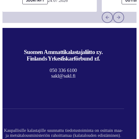
24.07.2026
JUURI NYT
UUTISI
Suomen Ammattikalastajaliitto r.y.
Finlands Yrkesfiskarförbund r.f.
050 336 6100
sakl@sakl.fi
Kaupallisille kalastajille suunnattu tiedotustoiminta on osittain maa-
ja metsätalousministeriön rahoittamaa (kalatalouden edistäminen).