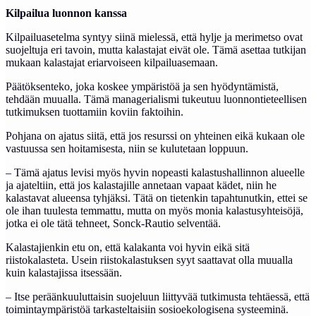
Kilpailua luonnon kanssa
Kilpailuasetelma syntyy siinä mielessä, että hylje ja merimetso ovat
suojeltuja eri tavoin, mutta kalastajat eivät ole. Tämä asettaa tutkijan
mukaan kalastajat eriarvoiseen kilpailuasemaan.
Päätöksenteko, joka koskee ympäristöä ja sen hyödyntämistä,
tehdään muualla. Tämä managerialismi tukeutuu luonnontieteellisen
tutkimuksen tuottamiin koviin faktoihin.
Pohjana on ajatus siitä, että jos resurssi on yhteinen eikä kukaan ole
vastuussa sen hoitamisesta, niin se kulutetaan loppuun.
– Tämä ajatus levisi myös hyvin nopeasti kalastushallinnon alueelle
ja ajateltiin, että jos kalastajille annetaan vapaat kädet, niin he
kalastavat alueensa tyhjäksi. Tätä on tietenkin tapahtunutkin, ettei se
ole ihan tuulesta temmattu, mutta on myös monia kalastusyhteisöjä,
jotka ei ole tätä tehneet, Sonck-Rautio selventää.
Kalastajienkin etu on, että kalakanta voi hyvin eikä sitä
riistokalasteta. Usein riistokalastuksen syyt saattavat olla muualla
kuin kalastajissa itsessään.
– Itse peräänkuuluttaisin suojeluun liittyvää tutkimusta tehtäessä, että
toimintaympäristöä tarkasteltaisiin sosioekologisena systeeminä.