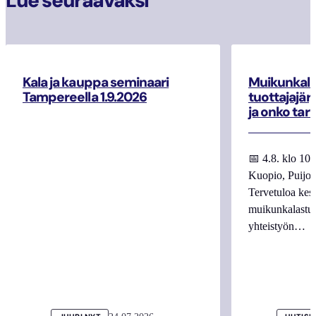
Lue seuraavaksi
Kala ja kauppa seminaari
Muikunkala
Tampereella 1.9.2026
tuottajajär
ja onko tar
📅 4.8. klo 10
Kuopio, Puijo
Tervetuloa kes
muikunkalastuk
yhteistyön…