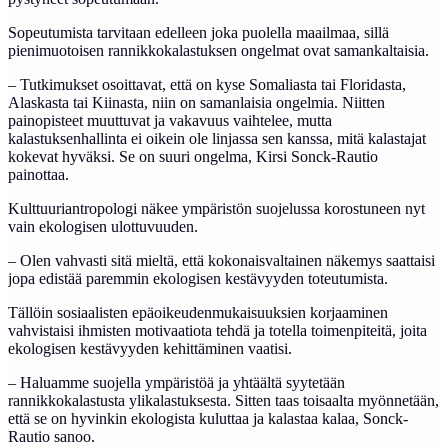
Sopeutumista tarvitaan edelleen joka puolella maailmaa, sillä
pienimuotoisen rannikkokalastuksen ongelmat ovat samankaltaisia.
– Tutkimukset osoittavat, että on kyse Somaliasta tai Floridasta,
Alaskasta tai Kiinasta, niin on samanlaisia ongelmia. Niitten
painopisteet muuttuvat ja vakavuus vaihtelee, mutta
kalastuksenhallinta ei oikein ole linjassa sen kanssa, mitä kalastajat
kokevat hyväksi. Se on suuri ongelma, Kirsi Sonck-Rautio
painottaa.
Kulttuuriantropologi näkee ympäristön suojelussa korostuneen nyt
vain ekologisen ulottuvuuden.
– Olen vahvasti sitä mieltä, että kokonaisvaltainen näkemys saattaisi
jopa edistää paremmin ekologisen kestävyyden toteutumista.
Tällöin sosiaalisten epäoikeudenmukaisuuksien korjaaminen
vahvistaisi ihmisten motivaatiota tehdä ja totella toimenpiteitä, joita
ekologisen kestävyyden kehittäminen vaatisi.
– Haluamme suojella ympäristöä ja yhtäältä syytetään
rannikkokalastusta ylikalastuksesta. Sitten taas toisaalta myönnetään,
että se on hyvinkin ekologista kuluttaa ja kalastaa kalaa, Sonck-
Rautio sanoo.