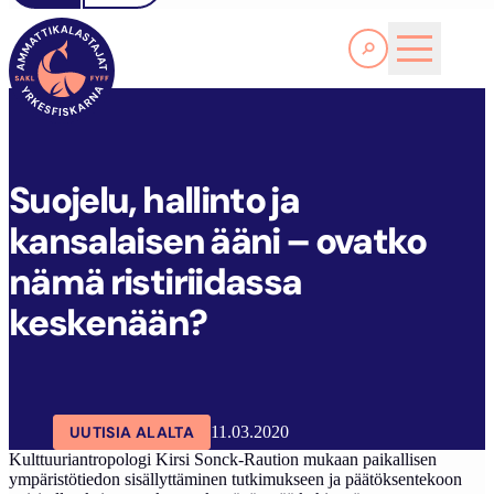
Lue lisää
S
UOJELU, HALLINTO JA KANSALAISEN ÄÄNI – OVATKO NÄMÄ RISTIRIIDASSA KESKENÄÄN?
SAKL
ARTIKKELIT
AJANKOHTAISTA
Suojelu, hallinto ja
kansalaisen ääni – ovatko
nämä ristiriidassa
keskenään?
UUTISIA ALALTA
11.03.2020
Kulttuuriantropologi Kirsi Sonck-Raution mukaan paikallisen
ympäristötiedon sisällyttäminen tutkimukseen ja päätöksentekoon