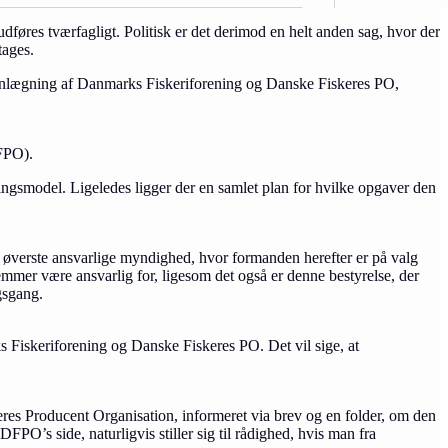
øres tværfagligt. Politisk er det derimod en helt anden sag, hvor der
tages.
mmenlægning af Danmarks Fiskeriforening og Danske Fiskeres PO,
DFPO).
ingsmodel. Ligeledes ligger der en samlet plan for hvilke opgaver den
ns øverste ansvarlige myndighed, hvor formanden herefter er på valg
emmer være ansvarlig for, ligesom det også er denne bestyrelse, der
gsgang.
s Fiskeriforening og Danske Fiskeres PO. Det vil sige, at
res Producent Organisation, informeret via brev og en folder, om den
’s side, naturligvis stiller sig til rådighed, hvis man fra