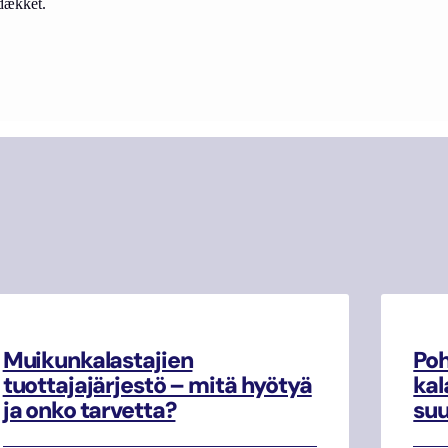
dækket.
Muikunkalastajien
Poh
tuottajajärjestö – mitä hyötyä
kal
ja onko tarvetta?
su