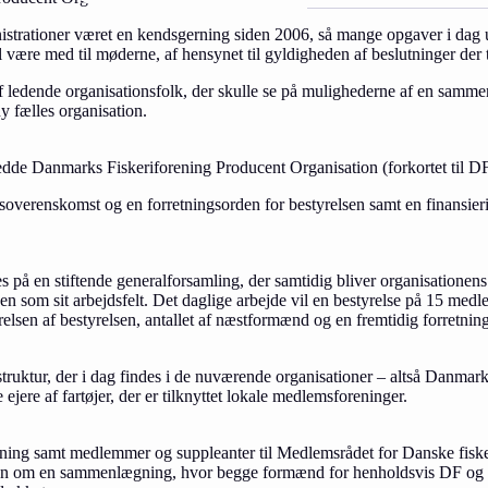
strationer været en kendsgerning siden 2006, så mange opgaver i dag udf
al være med til møderne, af hensynet til gyldigheden af beslutninger der 
 af ledende organisationsfolk, der skulle se på mulighederne af en sa
y fælles organisation.
 hedde Danmarks Fiskeriforening Producent Organisation (forkortet til 
gsoverenskomst og en forretningsorden for bestyrelsen samt en finansier
es på en stiftende generalforsamling, der samtidig bliver organisatione
n som sit arbejdsfelt. Det daglige arbejde vil en bestyrelse på 15 medl
relsen af bestyrelsen, antallet af næstformænd og en fremtidig forretnin
ruktur, der i dag findes i de nuværende organisationer – altså Danmark
ejere af fartøjer, der er tilknyttet lokale medlemsforeninger.
ening samt medlemmer og suppleanter til Medlemsrådet for Danske fiske
on om en sammenlægning, hvor begge formænd for henholdsvis DF og DFPO