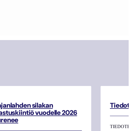
janlahden silakan
Tiedot
astuskiintiö vuodelle 2026
urenee
TIEDOTE