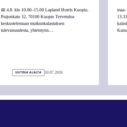
📅 4.8. klo 10.00–15.00 Lapland Hotels Kuopio,
maa- 
Puijonkatu 32, 70100 Kuopio Tervetuloa
13.33
keskustelemaan muikunkalastuksen
kalas
tulevaisuudesta, yhteistyön…
Kans
10.07.2026
UUTISIA ALALTA