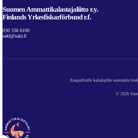
Suomen Ammattikalastajaliitto r.y.
Finlands Yrkesfiskarförbund r.f.
050 336 6100
sakl@sakl.fi
Kaupallisille kalastajille suunnattu ti
© 2026 Suom