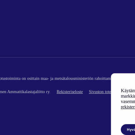
edotustoiminta on osittain maa- ja metsätalousministeriön rahoittamaa (kalatalou
Käytämm
en Ammattikalastajaliitto ry.
Rekisteriseloste
Sivuston toteutus
markkin
vasemm
rekiste
Hyv