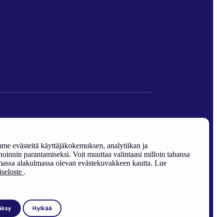
den edistäminen).
e evästeitä käyttäjäkokemuksen, analytiikan ja
oinnin parantamiseksi. Voit muuttaa valintaasi milloin tahansa
assa alakulmassa olevan evästekuvakkeen kautta. Lue
riseloste
.
äksy
Hylkää