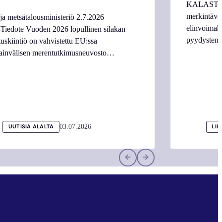
KALASTAJI
merkintäva
ja metsätalousministeriö 2.7.2026
elinvoimake
Tiedote Vuoden 2026 lopullinen silakan
pyydysten m
tuskiintiö on vahvistettu EU:ssa
ainvälisen merentutkimusneuvosto…
03.07.2026
UUTISIA ALALTA
LII