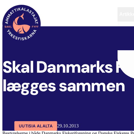
Artikke
SAKL
ARTIKKELIT
AJANKOHTAISTA
Skal Danmarks Fis
lægges sammen
UUTISIA ALALTA
29.10.2013
Bestyrelserne i både Danmarks Fiskeriforening og Danske Fiskeres Pr