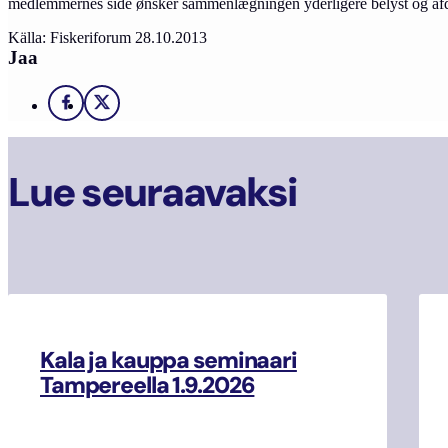
medlemmernes side ønsker sammenlægningen yderligere belyst og af
Källa: Fiskeriforum 28.10.2013
Jaa
Facebook
X
Lue seuraavaksi
Kala ja kauppa seminaari
Tampereella 1.9.2026