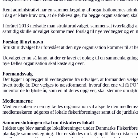
Rent administrativt har en sammenlægning af organisationernes admini
i dag er klare krav om, at de folkevalgte, fra begge organisationer, sk
I foråret 2013 nedsatte man strukturudvalget, sammensat tværfagligt
samtidig skulle udvalget komme med forslag til nye vedtægter og en n
Forslag til nyt navn
Strukturudvalget har foreslået at den nye organisation kommer til at
Udvalget er nu så langt, at der er lavet et oplæg til en sammenlægnin
nye fælles organisation skal kaste sig over.
Formandsvalg
Det ligger i oplægget til vedtægterne fra udvalget, at formanden vælg
hvert tredje år. Der vælges to næstformænd, hvoraf den ene vil få PO’e
indenfor de to første år, som en af deres opgaver, skal stemme om stør
Medlemmerne
Medlemskaberne i en ny fælles organisation vil afspejle den medlemsst
medlemsskaren udgøres af lokale fiskeriforeninger samt af de juridiske 
Sammenslutningen skal nu diskuteres lokalt
I sidste uge blev samtlige lokalforeninger under Danmarks Fiskerifor
planlagte sammenlægning. Der er således nu lagt op til åben diskussi