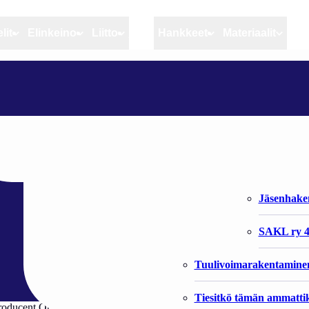
lit
Elinkeino
Liitto
MSC
Hankkeet
Materiaalit
Artikkelit
Elinkeino
Liitto
SKAL DANMARKS FISKERIFORENING OG PO LÆGGES SAMMEN
Ajankohtaista
Kiintiöseuranta
Organisaat
Blogit
Rannikko ja sisävesikal
Liiton vast
keriforening og P
Heikin horisontista
Elinkeinokalatalouden t
Jäsenjärje
Kalat ja kalatalous
Jäsenhak
Vahinkoeläimet
SAKL ry 4
Tuulivoimarakentamine
Tiesitkö tämän ammattik
oducent Organisation, har siden foråret arbejdet med et oplæg til fis