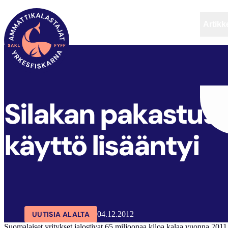
Artikke
SAKL
ARTIKKELIT
AJANKOHTAISTA
Silakan pakastus 
käyttö lisääntyi
UUTISIA ALALTA
04.12.2012
Suomalaiset yritykset jalostivat 65 miljoonaa kiloa kalaa vuonna 2011.