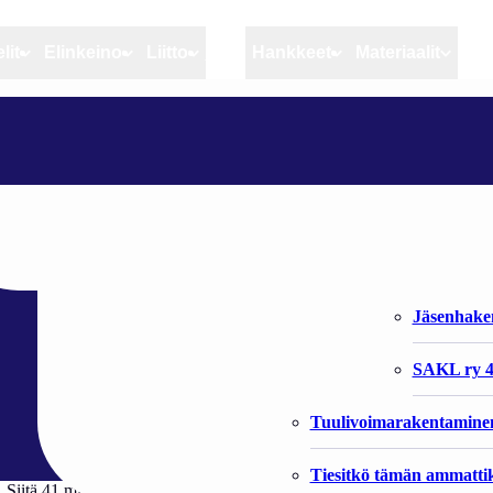
lit
Elinkeino
Liitto
MSC
Hankkeet
Materiaalit
Artikkelit
Elinkeino
Liitto
SILAKAN PAKASTUS VÄHENI JA TUONTIKALAN KÄYTTÖ LISÄÄNTYI
Ajankohtaista
Kiintiöseuranta
Organisaat
Blogit
Rannikko ja sisävesikal
Liiton vast
väheni ja tuontika
Heikin horisontista
Elinkeinokalatalouden t
Jäsenjärje
Kalat ja kalatalous
Jäsenhak
Vahinkoeläimet
SAKL ry 4
Tuulivoimarakentamine
Tiesitkö tämän ammattik
 Siitä 41 miljoonaa kiloa oli kotimaista ja 24 miljoonaa kiloa ulkomail