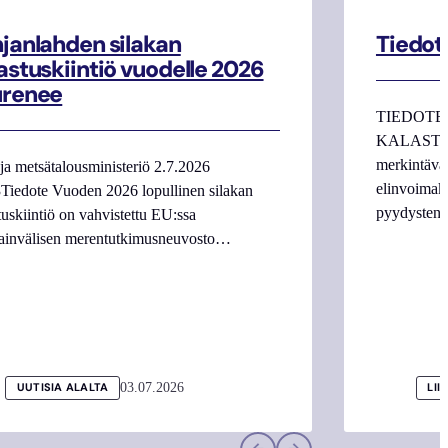
janlahden silakan
Tiedot
astuskiintiö vuodelle 2026
urenee
TIEDOTE
KALASTAJI
merkintäva
ja metsätalousministeriö 2.7.2026
elinvoimake
Tiedote Vuoden 2026 lopullinen silakan
pyydysten m
tuskiintiö on vahvistettu EU:ssa
ainvälisen merentutkimusneuvosto…
03.07.2026
UUTISIA ALALTA
LII