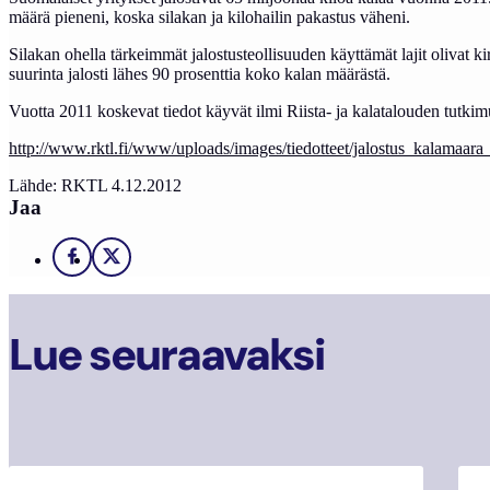
määrä pieneni, koska silakan ja kilohailin pakastus väheni.
Silakan ohella tärkeimmät jalostusteollisuuden käyttämät lajit olivat kirj
suurinta jalosti lähes 90 prosenttia koko kalan määrästä.
Vuotta 2011 koskevat tiedot käyvät ilmi Riista- ja kalatalouden tutkimu
http://www.rktl.fi/www/uploads/images/tiedotteet/jalostus_kalamaara
Lähde: RKTL 4.12.2012
Jaa
Facebook
X
Lue seuraavaksi