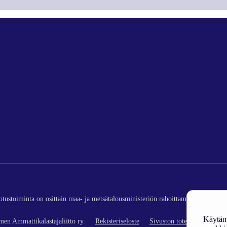
edotustoiminta on osittain maa- ja metsätalousministeriön rahoittamaa (kalatalou
Käytämm
en Ammattikalastajaliitto ry.
Rekisteriseloste
Sivuston toteutus