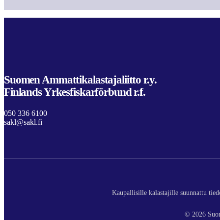
Suomen Ammattikalastajaliitto r.y.
Finlands Yrkesfiskarförbund r.f.
050 336 6100
sakl@sakl.fi
Kaupallisille kalastajille suunnattu ti
© 2026 Suom