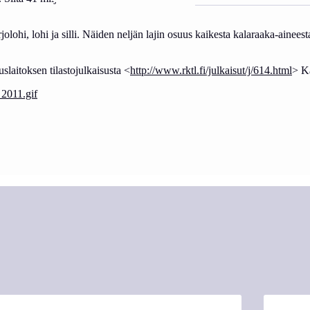
olohi, lohi ja silli. Näiden neljän lajin osuus kaikesta kalaraaka-aineesta
slaitoksen tilastojulkaisusta <
http://www.rktl.fi/julkaisut/j/614.html
> Ka
_2011.gif