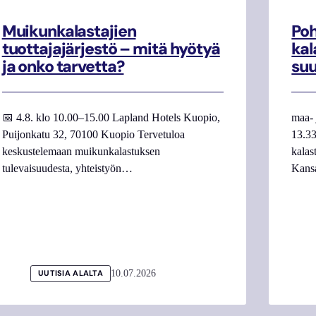
Muikunkalastajien
Poh
tuottajajärjestö – mitä hyötyä
kal
ja onko tarvetta?
su
📅 4.8. klo 10.00–15.00 Lapland Hotels Kuopio,
maa- 
Puijonkatu 32, 70100 Kuopio Tervetuloa
13.33
keskustelemaan muikunkalastuksen
kalas
tulevaisuudesta, yhteistyön…
Kans
10.07.2026
UUTISIA ALALTA