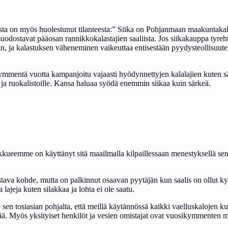
ta on myös huolestunut tilanteesta:” Siika on Pohjanmaan maakuntakala
muodostavat pääosan rannikkokalastajien saaliista. Jos siikakauppa tyr
siin, ja kalastuksen väheneminen vaikeuttaa entisestään pyydysteollisuu
ymmentä vuotta kampanjoitu vajaasti hyödynnettyjen kalalajien kuten sär
e ja ruokalistoille. Kansa haluaa syödä enemmin siikaa kuin särkeä.
kueemme on käyttänyt sitä maailmalla kilpaillessaan menestyksellä sen
tava kohde, mutta on palkinnut osaavan pyytäjän kun saalis on ollut ky
lajeja kuten silakkaa ja lohta ei ole saatu.
en tosiasian pohjalta, että meillä käytännössä kaikki vaelluskalojen 
tävää. Myös yksityiset henkilöt ja vesien omistajat ovat vuosikymmenten m