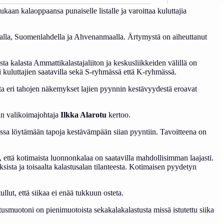
an kalaoppaansa punaiselle listalle ja varoittaa kuluttajia
nmaalla, Suomenlahdella ja Ahvenanmaalla. Ärtymystä on aiheuttanut
ta kalasta Ammattikalastajaliiton ja keskusliikkeiden välillä on
i kuluttajien saatavilla sekä S-ryhmässä että K-ryhmässä.
ta eri tahojen näkemykset lajien pyynnin kestävyydestä eroavat
pan valikoimajohtaja
Ilkka Alarotu
kertoo.
nssa löytämään tapoja kestävämpään siian pyyntiin. Tavoitteena on
että kotimaista luonnonkalaa on saatavilla mahdollisimman laajasti.
sista ja toisaalta kalastusalan tilanteesta. Kotimaisen pyydetyn
ullut, että siikaa ei enää tukkuun osteta.
usmuotoni on pienimuotoista sekakalakalastusta missä istutettu siika