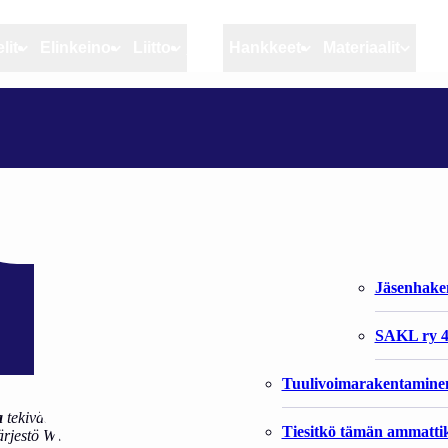
lit
Elinkeino
Liitto
MSC
Hankkeet
Materiaalit
Artikkelit
Elinkeino
Liitto
SIIKA ON 2000- LUVUN HERKKU
Ajankohtaista
Kiintiöseuranta
Organisaat
Blogit
Rannikko ja sisävesikal
Liiton vast
uvun herkku
Heikin horisontista
Elinkeinokalatalouden t
Jäsenjärje
Kalat ja kalatalous
Jäsenhak
Vahinkoeläimet
SAKL ry 4
Tuulivoimarakentamine
a
tekivät kirjan Rysän päätä – siikahyvä ruokakirja, jossa tuotiin laaja
Tiesitkö tämän ammattik
rjestö WWF:n kampanja on nostanut vaellussiian punaiselle listalle. Sen 