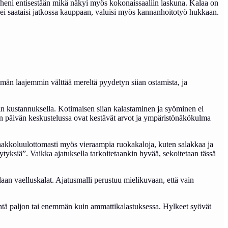
väheni entisestään mikä näkyi myös kokonaissaaliin laskuna. Kalaa on
aa ei saataisi jatkossa kauppaan, valuisi myös kannanhoitotyö hukkaan.
tämän laajemmin välttää mereltä pyydetyn siian ostamista, ja
in kustannuksella. Kotimaisen siian kalastaminen ja syöminen ei
n päivän keskustelussa ovat kestävät arvot ja ympäristönäkökulma
nnakkoluulottomasti myös vieraampia ruokakaloja, kuten salakkaa ja
tyksiä”. Vaikka ajatuksella tarkoitetaankin hyvää, sekoitetaan tässä
laan vaelluskalat. Ajatusmalli perustuu mielikuvaan, että vain
 yhtä paljon tai enemmän kuin ammattikalastuksessa. Hylkeet syövät