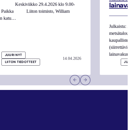
lainav
 Keskiviikko 29.4.2026 klo 9.00-
0 Paikka Liiton toimisto, William
in katu…
Julkaistu: 
metsätalous
kaupalliste
(siirrettäv
lainavaku
JUURI NYT
14.04.2026
LIITON TIEDOTTEET
JUU