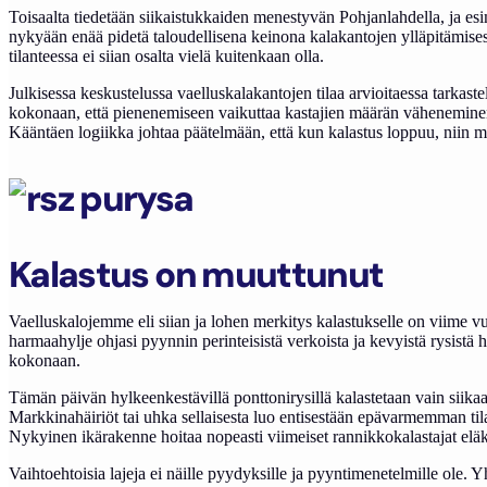
Toisaalta tiedetään siikaistukkaiden menestyvän Pohjanlahdella, ja esim
nykyään enää pidetä taloudellisena keinona kalakantojen ylläpitämisessä,
tilanteessa ei siian osalta vielä kuitenkaan olla.
Julkisessa keskustelussa vaelluskalakantojen tilaa arvioitaessa tarkas
kokonaan, että pienenemiseen vaikuttaa kastajien määrän väheneminen. 
Kääntäen logiikka johtaa päätelmään, että kun kalastus loppuu, niin me
Kalastus on muuttunut
Vaelluskalojemme eli siian ja lohen merkitys kalastukselle on viime vu
harmaahylje ohjasi pyynnin perinteisistä verkoista ja kevyistä rysistä hy
kokonaan.
Tämän päivän hylkeenkestävillä ponttonirysillä kalastetaan vain siikaa j
Markkinahäiriöt tai uhka sellaisesta luo entisestään epävarmemman til
Nykyinen ikärakenne hoitaa nopeasti viimeiset rannikkokalastajat eläk
Vaihtoehtoisia lajeja ei näille pyydyksille ja pyyntimenetelmille ole. 