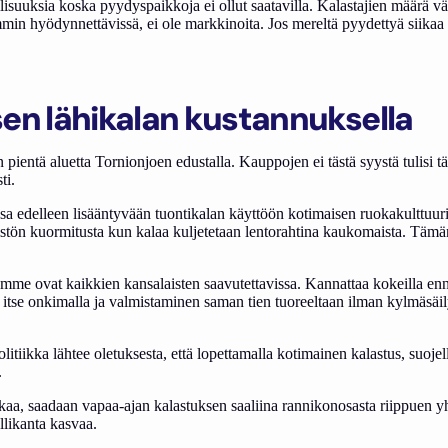
lisuuksia koska pyydyspaikkoja ei ollut saatavilla. Kalastajien määrä 
paammin hyödynnettävissä, ei ole markkinoita. Jos mereltä pyydettyä siik
sen lähikalan kustannuksella
 pientä aluetta Tornionjoen edustalla. Kauppojen ei tästä syystä tulisi 
ti.
a edelleen lisääntyvään tuontikalan käyttöön kotimaisen ruokakulttuur
tön kuormitusta kun kalaa kuljetetaan lentorahtina kaukomaista. Tämä
temme ovat kaikkien kansalaisten saavutettavissa. Kannattaa kokeilla e
itse onkimalla ja valmistaminen saman tien tuoreeltaan ilman kylmäsäily
tiikka lähtee oletuksesta, että lopettamalla kotimainen kalastus, suojel
.
iikaa, saadaan vapaa-ajan kalastuksen saaliina rannikonosasta riippuen
llikanta kasvaa.