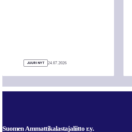
24.07.2026
JUURI NYT
Suomen Ammattikalastajaliitto r.y.