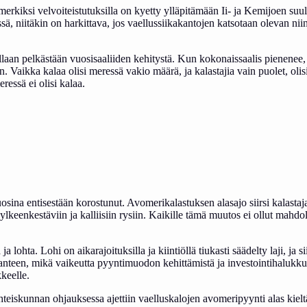
erkiksi velvoiteistutuksilla on kyetty ylläpitämään Ii- ja Kemijoen suul
 niitäkin on harkittava, jos vaellussiikakantojen katsotaan olevan niin he
tellaan pelkästään vuosisaaliiden kehitystä. Kun kokonaissaalis pienene
Vaikka kalaa olisi meressä vakio määrä, ja kalastajia vain puolet, olis
ressä ei olisi kalaa.
osina entisestään korostunut. Avomerikalastuksen alasajo siirsi kalastaj
lkeenkestäviin ja kalliisiin rysiin. Kaikille tämä muutos ei ollut mahdoll
a lohta. Lohi on aikarajoituksilla ja kiintiöllä tiukasti säädelty laji, 
anteen, mikä vaikeutta pyyntimuodon kehittämistä ja investointihalukkuut
keelle.
Yhteiskunnan ohjauksessa ajettiin vaelluskalojen avomeripyynti alas kielt