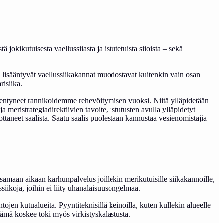
 jokikutuisesta vaellussiiasta ja istutetuista siioista – sekä
 lisääntyvät vaellussiikakannat muodostavat kuitenkin vain osan
risiika.
eikentyneet rannikoidemme rehevöitymisen vuoksi. Niitä ylläpidetään
meristrategiadirektiivien tavoite, istutusten avulla ylläpidetyt
uottaneet saalista. Saatu saalis puolestaan kannustaa vesienomistajia
a samaan aikaan karhunpalvelus joillekin merikutuisille siikakannoille,
siikoja, joihin ei liity uhanalaisuusongelmaa.
ojen kutualueita. Pyyntiteknisillä keinoilla, kuten kullekin alueelle
 Tämä koskee toki myös virkistyskalastusta.