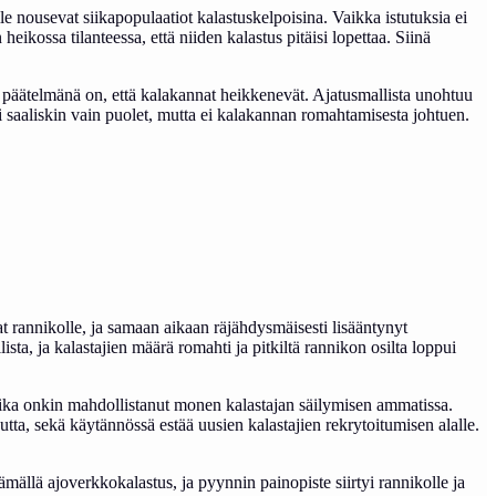
le nousevat siikapopulaatiot kalastuskelpoisina. Vaikka istutuksia ei
ikossa tilanteessa, että niiden kalastus pitäisi lopettaa. Siinä
e, päätelmänä on, että kalakannat heikkenevät. Ajatusmallista unohtuu
i saaliskin vain puolet, mutta ei kalakannan romahtamisesta johtuen.
at rannikolle, ja samaan aikaan räjähdysmäisesti lisääntynyt
ista, ja kalastajien määrä romahti ja pitkiltä rannikon osilta loppui
ja siika onkin mahdollistanut monen kalastajan säilymisen ammatissa.
ta, sekä käytännössä estää uusien kalastajien rekrytoitumisen alalle.
ämällä ajoverkkokalastus, ja pyynnin painopiste siirtyi rannikolle ja