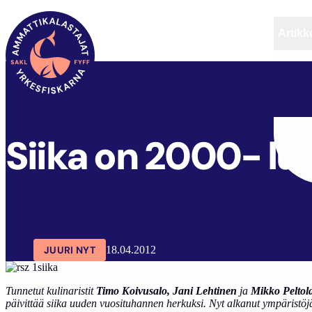
Artikke
SAKL
ARTIKKELIT
AJANKOHTAISTA
Siika on 2000- l
JUURI NYT
18.04.2012
Tunnetut kulinaristit
Timo Koivusalo, Jani Lehtinen
ja
Mikko Peltol
päivittää siika uuden vuosituhannen herkuksi. Nyt alkanut ympäristöjä