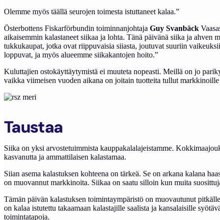
Olemme myös täällä seurojen toimesta istuttaneet kalaa.”
Österbottens Fiskarförbundin toiminnanjohtaja
Guy Svanbäck
Vaasas
aikaisemmin kalastaneet siikaa ja lohta. Tänä päivänä siika ja ahven 
tukkukaupat, jotka ovat riippuvaisia siiasta, joutuvat suuriin vaikeuk
loppuvat, ja myös alueemme siikakantojen hoito.”
Kuluttajien ostokäyttäytymistä ei muuteta nopeasti. Meillä on jo parik
vaikka viimeisen vuoden aikana on joitain tuotteita tullut markkinoill
Taustaa
Siika on yksi arvostetuimmista kauppakalalajeistamme. Kokkimaajouk
kasvanutta ja ammattilaisen kalastamaa.
Siian asema kalastuksen kohteena on tärkeä. Se on arkana kalana haas
on muovannut markkinoita. Siikaa on saatu silloin kun muita suosittuja 
Tämän päivän kalastuksen toimintaympäristö on muovautunut pitkälle s
on kalaa istutettu takaamaan kalastajille saalista ja kansalaisille syö
toimintatapoja.