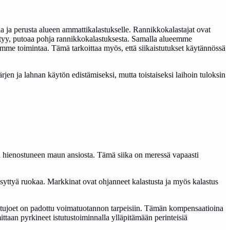
 ja perusta alueen ammattikalastukselle. Rannikkokalastajat ovat
ehtyy, putoaa pohja rannikkokalastuksesta. Samalla alueemme
temme toimintaa. Tämä tarkoittaa myös, että siikaistutukset käytännössä
jen ja lahnan käytön edistämiseksi, mutta toistaiseksi laihoin tuloksin
 hienostuneen maun ansiosta. Tämä siika on meressä vapaasti
syttyä ruokaa. Markkinat ovat ohjanneet kalastusta ja myös kalastus
kutujoet on padottu voimatuotannon tarpeisiin. Tämän kompensaatioina
ittaan pyrkineet istutustoiminnalla ylläpitämään perinteisiä