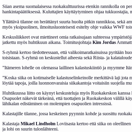
Siian asema suomalaisessa ruokakulttuurissa etenkin rannikolla on per
hankintapäätöksessä. Kuluttajien käyttäytyminen ohjaa tukkuostajia, mik
Yllättävä tilanne on herättänyt suurta huolta pitkin rannikkoa, sekä 
myös yksipuolinen, ilmoitusluonteisesti esitelty ohje vaikka WWF toisa
Keskusliikkeet ovat miettineet omia ratkaisujaan suhteessa ympäristöjä
jatkettu myös huhtikuun aikana. Toimitusjohtaja
Kim Jordas
Ammattik
S-ryhmä kertoo tiedotteessaan, että valikoimaratkaisuissa pyritään h
toisistaan. S-ryhmä on keskustellut aiheesta sekä Riista- ja kalatalou
”Itämeren lohelle on olemassa laillinen kalastuskiintiö ja myymme Itä
”Koska siika on kotimaiselle kalastuselinkeinolle merkittävä laji jo
löytää tapoja, joilla luonnonvaraisia siikakantoja voitaisiin suojella mut
Huhtikuussa liitto on käynyt keskusteluja myös Ruokakeskon kanssa hy
Osapuolet näkevät tärkeänä, että tuottajien ja Ruokakeskon välillä käyd
lähikalan edistäminen on molempien osapuolien intressissä.
Kalastajille tilanne, jossa keskeinen pyynnin kohde ja suosittu ruokakala
Kalastaja
Mikael Lindholm
Loviisasta kertoo että siika on oleelline
ja lohi on suurin tulonlähteeni.