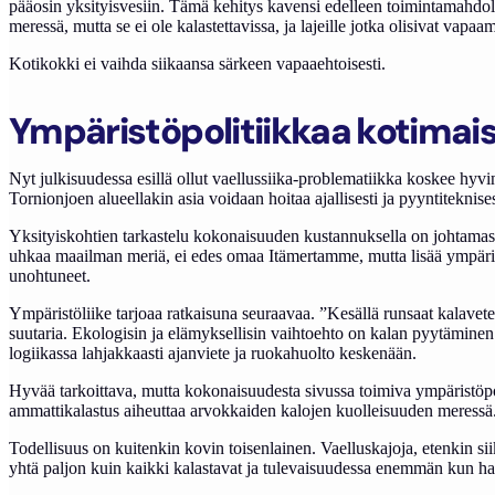
pääosin yksityisvesiin. Tämä kehitys kavensi edelleen toimintamahdol
meressä, mutta se ei ole kalastettavissa, ja lajeille jotka olisivat va
Kotikokki ei vaihda siikaansa särkeen vapaaehtoisesti.
Ympäristöpolitiikkaa kotimai
Nyt julkisuudessa esillä ollut vaellussiika-problematiikka koskee hyvin
Tornionjoen alueellakin asia voidaan hoitaa ajallisesti ja pyyntiteknises
Yksityiskohtien tarkastelu kokonaisuuden kustannuksella on johtamass
uhkaa maailman meriä, ei edes omaa Itämertamme, mutta lisää ympäris
unohtuneet.
Ympäristöliike tarjoaa ratkaisuna seuraavaa. ”Kesällä runsaat kalave
suutaria. Ekologisin ja elämyksellisin vaihtoehto on kalan pyytäminen 
logiikassa lahjakkaasti ajanviete ja ruokahuolto keskenään.
Hyvää tarkoittava, mutta kokonaisuudesta sivussa toimiva ympäristöpoli
ammattikalastus aiheuttaa arvokkaiden kalojen kuolleisuuden meressä
Todellisuus on kuitenkin kovin toisenlainen. Vaelluskajoja, etenkin s
yhtä paljon kuin kaikki kalastavat ja tulevaisuudessa enemmän kun ha