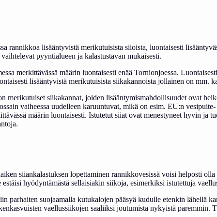
rannikkoa lisääntyvistä merikutuisista siioista, luontaisesti lisääntyvästä
sa vaihtelevat pyyntialueen ja kalastustavan mukaisesti.
essa merkittävässä määrin luontaisesti enää Tornionjoessa. Luontaisesti
 luontaisesti lisääntyvistä merikutuisista siikakannoista jollainen on mm. ka
ikon merikutuiset siikakannat, joiden lisääntymismahdollisuudet ovat h
ssain vaiheessa uudelleen karuuntuvat, mikä on esim. EU:n vesipuite- ja 
ttävässä määrin luontaisesti. Istutetut siiat ovat menestyneet hyvin ja t
antoja.
i kaiken siiankalastuksen lopettaminen rannikkovesissä voisi helposti oll
täisi hyödyntämästä sellaisiakin siikoja, esimerkiksi istutettuja vaellus
in parhaiten suojaamalla kutukalojen pääsyä kudulle etenkin lähellä kant
keskenkasvuisten vaellussiikojen saaliiksi joutumista nykyistä paremmin.