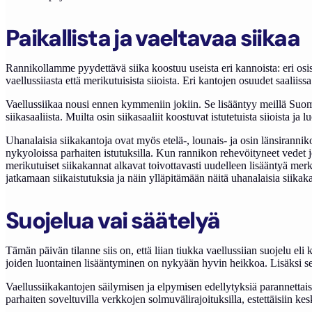
Paikallista ja vaeltavaa siikaa
Rannikollamme pyydettävä siika koostuu useista eri kannoista: eri osissa 
vaellussiiasta että merikutuisista siioista. Eri kantojen osuudet saaliis
Vaellussiikaa nousi ennen kymmeniin jokiin. Se lisääntyy meillä Suom
siikasaaliista. Muilta osin siikasaaliit koostuvat istutetuista siioista ja
Uhanalaisia siikakantoja ovat myös etelä-, lounais- ja osin länsirann
nykyoloissa parhaiten istutuksilla. Kun rannikon rehevöityneet vedet jo
merikutuiset siikakannat alkavat toivottavasti uudelleen lisääntyä merki
jatkamaan siikaistutuksia ja näin ylläpitämään näitä uhanalaisia siikak
Suojelua vai säätelyä
Tämän päivän tilanne siis on, että liian tiukka vaellussiian suojelu el
joiden luontainen lisääntyminen on nykyään hyvin heikkoa. Lisäksi se es
Vaellussiikakantojen säilymisen ja elpymisen edellytyksiä parannettaisi
parhaiten soveltuvilla verkkojen solmuvälirajoituksilla, estettäisiin 