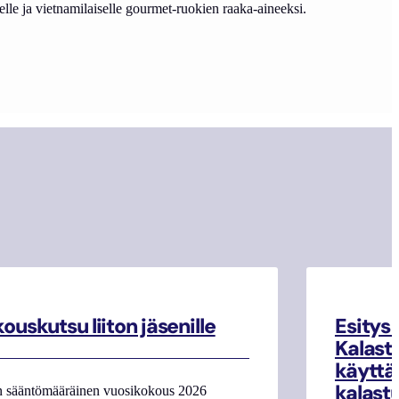
elle ja vietnamilaiselle gourmet-ruokien raaka-aineeksi.
ouskutsu liiton jäsenille
Esitys
Kalasta
käyttä
kalast
n sääntömääräinen vuosikokous 2026