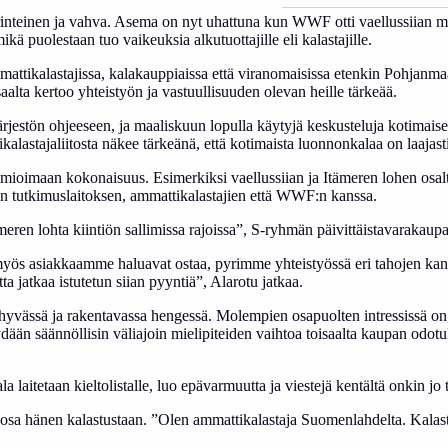
inteinen ja vahva. Asema on nyt uhattuna kun WWF otti vaellussiian muka
ä puolestaan tuo vaikeuksia alkutuottajille eli kalastajille.
ammattikalastajissa, kalakauppiaissa että viranomaisissa etenkin Pohja
alta kertoo yhteistyön ja vastuullisuuden olevan heille tärkeää.
rjestön ohjeeseen, ja maaliskuun lopulla käytyjä keskusteluja kotimaises
alastajaliitosta näkee tärkeänä, että kotimaista luonnonkalaa on laajast
uomioimaan kokonaisuus. Esimerkiksi vaellussiian ja Itämeren lohen osal
den tutkimuslaitoksen, ammattikalastajien että WWF:n kanssa.
meren lohta kiintiön sallimissa rajoissa”, S-ryhmän päivittäistavarakau
ta myös asiakkaamme haluavat ostaa, pyrimme yhteistyössä eri tahojen ka
ta jatkaa istutetun siian pyyntiä”, Alarotu jatkaa.
vässä ja rakentavassa hengessä. Molempien osapuolten intressissä on, 
ään säännöllisin väliajoin mielipiteiden vaihtoa toisaalta kaupan odotuk
 laitetaan kieltolistalle, luo epävarmuutta ja viestejä kentältä onkin jo t
n osa hänen kalastustaan. ”Olen ammattikalastaja Suomenlahdelta. Kalast