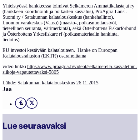
Yhteistyössä hankkeessa toimivat Selkämeren Ammattikalastajat ry
(hankkeen koordinointi ja poikasten kasvatus), ProAgria Länsi-
Suomi ry / Satakunnan kalatalouskeskus (hankehallinto),
Luonnonvarakeskus (Vaasa) (maasto-, poikasnuottaustyöt,
tieteellinen seuranta, värimerkintä), sekä Österbottens Fiskarförbund
ja Österbottens Yrkesfiskare rf (poikasmateriaalin hankinta,
tiedotus).
EU investoi kestävään kalatalouteen. Hanke on Euroopan
Kalatalousrahaston (EKTR) osarahoittama
video linkki
https://www.proagria.fi/videot/selkamerella-kasvatettiin-
siikoja-vapautettavaksi-5805
Lähde: Satakunnan kalatalouskeskus 26.11.2015
Jaa
Facebook
X
Lue seuraavaksi