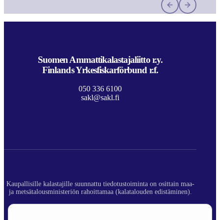
Suomen Ammattikalastajaliitto r.y.
Finlands Yrkesfiskarförbund r.f.
050 336 6100
sakl@sakl.fi
Kaupallisille kalastajille suunnattu tiedotustoiminta on osittain maa-
ja metsätalousministeriön rahoittamaa (kalatalouden edistäminen).
© 2026 Suomen Ammattikalastajaliitto ry.