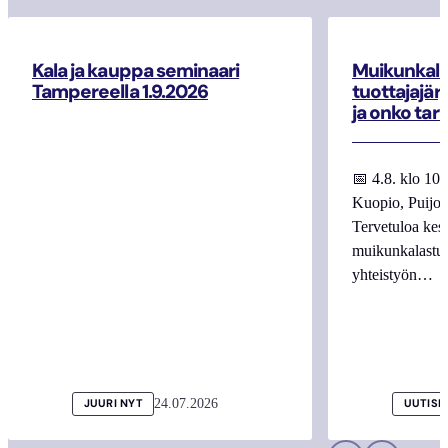
Kala ja kauppa seminaari
Muikunkala
Tampereella 1.9.2026
tuottajajär
ja onko tar
📅 4.8. klo 10
Kuopio, Puijo
Tervetuloa kes
muikunkalastuk
yhteistyön…
24.07.2026
JUURI NYT
UUTISI