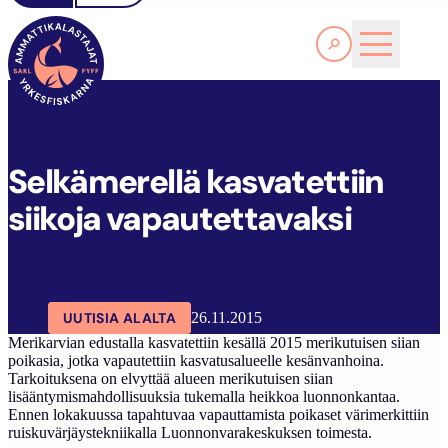
Lue lisää
S
ELKÄMERELLÄ KASVATETTIIN SIIKOJA VAPAUTETTAVAKSI
SAKL
ARTIKKELIT
AJANKOHTAISTA
Selkämerellä kasvatettiin
siikoja vapautettavaksi
UUTISIA ALALTA
26.11.2015
Merikarvian edustalla kasvatettiin kesällä 2015 merikutuisen siian
poikasia, jotka vapautettiin kasvatusalueelle kesänvanhoina.
Tarkoituksena on elvyttää alueen merikutuisen siian
lisääntymismahdollisuuksia tukemalla heikkoa luonnonkantaa.
Ennen lokakuussa tapahtuvaa vapauttamista poikaset värimerkittiin
ruiskuvärjäystekniikalla Luonnonvarakeskuksen toimesta.