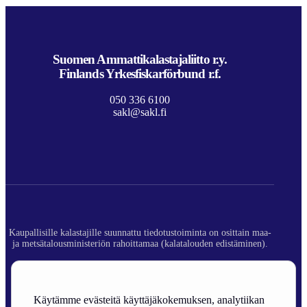
Suomen Ammattikalastajaliitto r.y.
Finlands Yrkesfiskarförbund r.f.
050 336 6100
sakl@sakl.fi
Kaupallisille kalastajille suunnattu tiedotustoiminta on osittain maa-
ja metsätalousministeriön rahoittamaa (kalatalouden edistäminen).
© 2026 Suomen Ammattikalastajaliitto ry.
Rekisteriseloste
Käytämme evästeitä käyttäjäkokemuksen, analytiikan