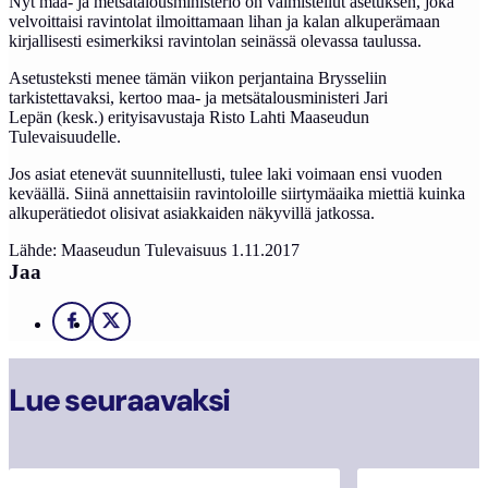
Nyt maa- ja metsätalousministeriö on valmistellut asetuksen, joka
velvoittaisi ravintolat ilmoittamaan lihan ja kalan alkuperämaan
kirjallisesti esimerkiksi ravintolan seinässä olevassa taulussa.
Asetusteksti menee tämän viikon perjantaina Brysseliin
tarkistettavaksi, kertoo maa- ja metsätalousministeri Jari
Lepän (kesk.) erityisavustaja Risto Lahti Maaseudun
Tulevaisuudelle.
Jos asiat etenevät suunnitellusti, tulee laki voimaan ensi vuoden
keväällä. Siinä annettaisiin ravintoloille siirtymäaika miettiä kuinka
alkuperätiedot olisivat asiakkaiden näkyvillä jatkossa.
Lähde: Maaseudun Tulevaisuus 1.11.2017
Jaa
Facebook
X
Lue seuraavaksi