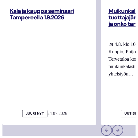
Kala ja kauppa seminaari
Muikunkala
Tampereella 1.9.2026
tuottajajär
ja onko tar
📅 4.8. klo 10
Kuopio, Puijo
Tervetuloa kes
muikunkalastuk
yhteistyön…
24.07.2026
JUURI NYT
UUTISI