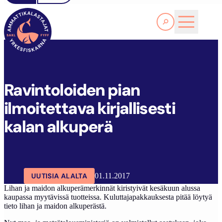
Lue lisää
R
AVINTOLOIDEN PIAN ILMOITETTAVA KIRJALLISESTI KALAN ALKUPERÄ
SAKL
ARTIKKELIT
AJANKOHTAISTA
Ravintoloiden pian
ilmoitettava kirjallisesti
kalan alkuperä
UUTISIA ALALTA
01.11.2017
Lihan ja maidon alkuperämerkinnät kiristyivät kesäkuun alussa
kaupassa myytävissä tuotteissa. Kuluttajapakkauksesta pitää löytyä
tieto lihan ja maidon alkuperästä.