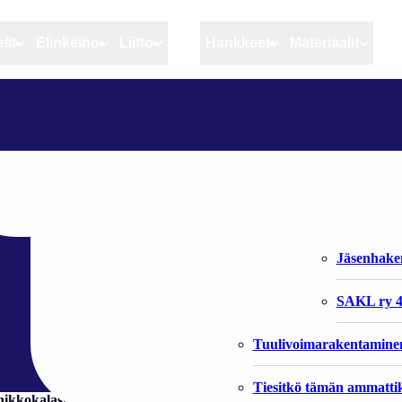
lit
Elinkeino
Liitto
MSC
Hankkeet
Materiaalit
Artikkelit
Elinkeino
Liitto
RANNIKKOKALASTUKSEN LIIKEVAIHTO VÄHENTYNYT
Ajankohtaista
Kiintiöseuranta
Organisaat
Blogit
Rannikko ja sisävesikal
Liiton vast
en liikevaihto
Heikin horisontista
Elinkeinokalatalouden t
Jäsenjärje
Kalat ja kalatalous
Jäsenhak
Vahinkoeläimet
SAKL ry 4
Tuulivoimarakentamine
Tiesitkö tämän ammattik
kkokalastuksen kannattavuus on pysynyt lähes samalla tasolla 