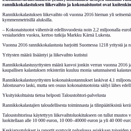
rannikkokalastuksen liikevaihto ja kokonaistuotot ovat kuitenki
Rannikkokalastuksen liikevaihto oli vuonna 2016 hieman yli seitsemä
kymmenmetrisillä aluksilla.
– Kokonaistuotot vähenivät edellisvuodesta noin 2,2 miljoonalla eurol
vesialueiden vuokra, kertoo tutkija Markku Kärnä Lukesta.
Vuonna 2016 rannikkokalastusta harjoitti Suomessa 1218 yritystä ja n
Yritysten määrä lisääntyi ja liikevaihto kutistui
Rannikkokalastusyritysten määrä kasvoi jonkin verran vuonna 2016 ja
kaupallisen kalastuksen rekisteriin kuuluu monia satunnaisesti kalastav
Rannikkokalastusyritysten kokonaiskustannukset laskivat 4,1 miljoonaa
Jalostusarvo laski, mutta sen osuus kokonaistuotoista säilyi lähes edel
Yksityiskohtaista tietoa helposti Taloustohtori-palvelusta
Rannikkokalastajien taloudellisesta toiminnasta ja tilinpäätöksistä kerä
Taloustohtorissa käytettyyn liikevaihtoluokitukseen on tullut muutos
luokitellaan alle 10 000 euron, 10 000–40000 euron ja yli 40 000 eur
Keskiarvotulokset ja raportit syntyvät palvelussa asiakkaan toiveiden 