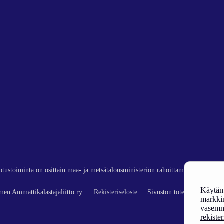
edotustoiminta on osittain maa- ja metsätalousministeriön rahoittamaa (kalatalou
Käytämm
en Ammattikalastajaliitto ry.
Rekisteriseloste
Sivuston toteutus
markkin
vasemm
rekiste