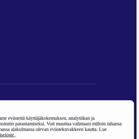
den edistäminen).
e evästeitä käyttäjäkokemuksen, analytiikan ja
oinnin parantamiseksi. Voit muuttaa valintaasi milloin tahansa
assa alakulmassa olevan evästekuvakkeen kautta. Lue
riseloste
.