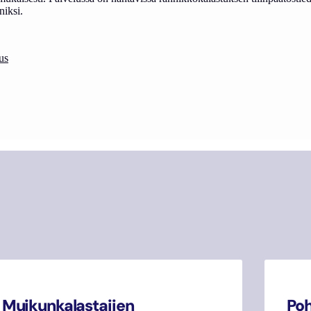
niksi.
tus
Muikunkalastajien
Poh