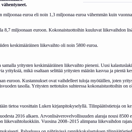
n vähentyneet.
n miljoonaa euroa eli noin 1,3 miljoonaa euroa vähemmän kuin vuonna 2
la 8,7 miljoonaan euroon. Kokonaistuottoihin kuuluvat liikevaihdon lisä
iiden keskimääräinen liikevaihto oli noin 5800 euroa.
 samalla yritysten keskimääräinen liikevaihto pieneni. Uusi kalastusla
ia yrityksiä, mikä osaltaan selittää yritysten määrän kasvua ja pientä ke
n euroon. Kustannukset ovat vaihdelleet tuloja myötäillen, joten yritys
lisvuoden tasolla. Yritysten nettotulos suhteessa kokonaistuottoihin on 
tään tietoa vuosittain Luken kirjanpitokyselyllä. Tilinpäätöstietoja on k
 vuodesta 2016 alkaen. Arvonlisäverovelvollisuuden alaraja nousi 8500
on liikevaihtoluokkiin. Vuosina 2008–2015 alimpana liikevaihdon rajan
mukaisesti. Palvelussa on nähtävissä rannikkokalastuksen tilinpäätöstie