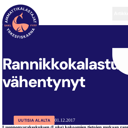
Artikke
SAKL
ARTIKKELIT
AJANKOHTAISTA
Rannikkokalastuks
vähentynyt
UUTISIA ALALTA
01.12.2017
Luonnonvarakeskuksen (Luke) kokoamien tietojen mukaan ranni