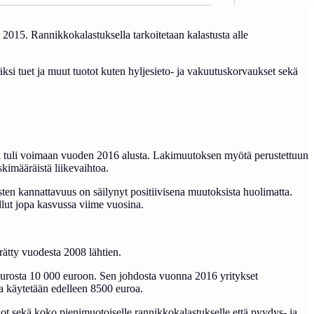
015. Rannikkokalastuksella tarkoitetaan kalastusta alle
ksi tuet ja muut tuotot kuten hyljesieto- ja vakuutuskorvaukset sekä
ki tuli voimaan vuoden 2016 alusta. Lakimuutoksen myötä perustettuun
skimääräistä liikevaihtoa.
ten kannattavuus on säilynyt positiivisena muutoksista huolimatta.
ollut jopa kasvussa viime vuosina.
erätty vuodesta 2008 lähtien.
 eurosta 10 000 euroon. Sen johdosta vuonna 2016 yritykset
a käytetään edelleen 8500 euroa.
dot sekä koko pienimuotoiselle rannikkokalastukselle että pyydys- ja