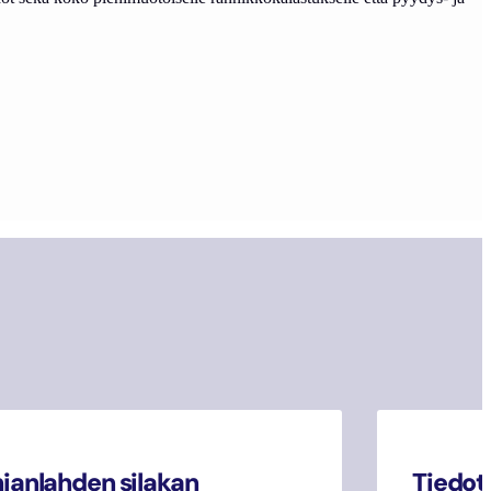
janlahden silakan
Tiedot