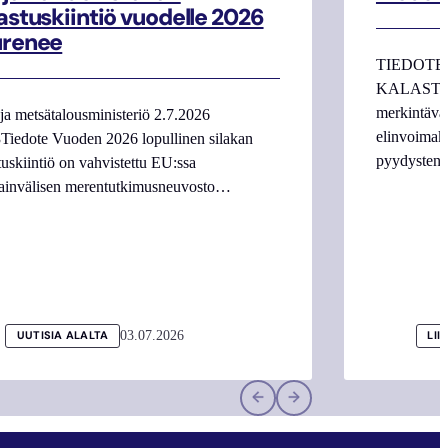
astuskiintiö vuodelle 2026
urenee
TIEDOTE
KALASTAJI
merkintäva
ja metsätalousministeriö 2.7.2026
elinvoimake
Tiedote Vuoden 2026 lopullinen silakan
pyydysten m
tuskiintiö on vahvistettu EU:ssa
ainvälisen merentutkimusneuvosto…
03.07.2026
UUTISIA ALALTA
LII