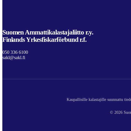
Suomen Ammattikalastajaliitto r.y.
Finlands Yrkesfiskarförbund r.f.
050 336 6100
sakl@sakl.fi
Kaupallisille kalastajille suunnattu ti
© 2026 Suom