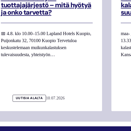
tuottajajärjestö – mitä hyötyä
kal
ja onko tarvetta?
su
📅 4.8. klo 10.00–15.00 Lapland Hotels Kuopio,
maa- 
Puijonkatu 32, 70100 Kuopio Tervetuloa
13.33
keskustelemaan muikunkalastuksen
kalas
tulevaisuudesta, yhteistyön…
Kans
10.07.2026
UUTISIA ALALTA