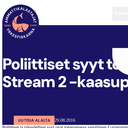
Artikke
SAKL
ARTIKKELIT
AJANKOHTAISTA
Poliittiset syyt 
Stream 2 -kaasu
UUTISIA ALALTA
29.08.2016
Poliittiset ja taloudelliset syyt ovat torppamassa venäläisen Gazprom