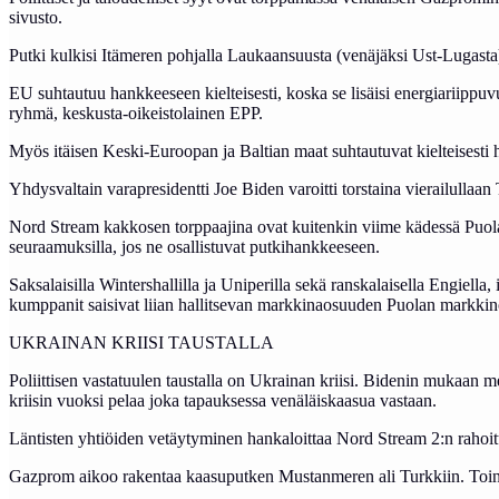
sivusto.
Putki kulkisi Itämeren pohjalla Laukaansuusta (venäjäksi Ust-Lugasta
EU suhtautuu hankkeeseen kielteisesti, koska se lisäisi energiariip
ryhmä, keskusta-oikeistolainen EPP.
Myös itäisen Keski-Euroopan ja Baltian maat suhtautuvat kielteisesti h
Yhdysvaltain varapresidentti Joe Biden varoitti torstaina vierailulla
Nord Stream kakkosen torppaajina ovat kuitenkin viime kädessä Puolan
seuraamuksilla, jos ne osallistuvat putkihankkeeseen.
Saksalaisilla Wintershallilla ja Uniperilla sekä ranskalaisella Engiella
kumppanit saisivat liian hallitsevan markkinaosuuden Puolan markkino
UKRAINAN KRIISI TAUSTALLA
Poliittisen vastatuulen taustalla on Ukrainan kriisi. Bidenin mukaan 
kriisin vuoksi pelaa joka tapauksessa venäläiskaasua vastaan.
Läntisten yhtiöiden vetäytyminen hankaloittaa Nord Stream 2:n rahoitu
Gazprom aikoo rakentaa kaasuputken Mustanmeren ali Turkkiin. Toine