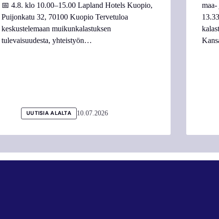
📅 4.8. klo 10.00–15.00 Lapland Hotels Kuopio,
maa- 
Puijonkatu 32, 70100 Kuopio Tervetuloa
13.33
keskustelemaan muikunkalastuksen
kalas
tulevaisuudesta, yhteistyön…
Kans
10.07.2026
UUTISIA ALALTA