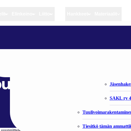
lit
Elinkeino
Liitto
MSC
Hankkeet
Materiaalit
Artikkelit
Elinkeino
Liitto
POLIITTISET SYYT TORPPAAMASSA NORD STREAM 2 -KAASUPUTKEN
Ajankohtaista
Kiintiöseuranta
Organisaat
Blogit
Rannikko ja sisävesikal
Liiton vast
torppaamassa Nord
Heikin horisontista
Elinkeinokalatalouden t
Jäsenjärje
putken
Kalat ja kalatalous
Jäsenhak
Vahinkoeläimet
SAKL ry 4
Tuulivoimarakentamine
Tiesitkö tämän ammattik
in suunnitteleman Nord Stream 2 -kaasuputken rakentamisen. Viisi länti