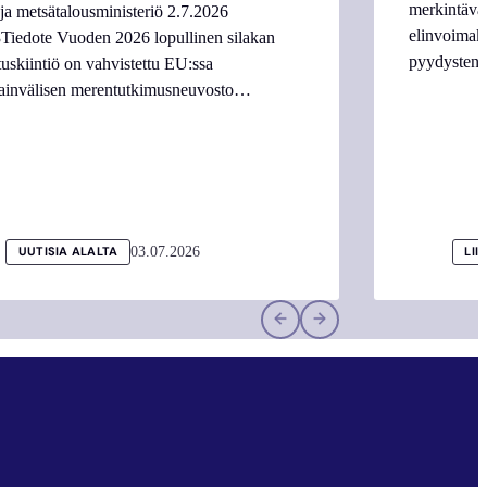
merkintäva
ja metsätalousministeriö 2.7.2026
elinvoimake
Tiedote Vuoden 2026 lopullinen silakan
pyydysten m
tuskiintiö on vahvistettu EU:ssa
ainvälisen merentutkimusneuvosto…
03.07.2026
UUTISIA ALALTA
LII