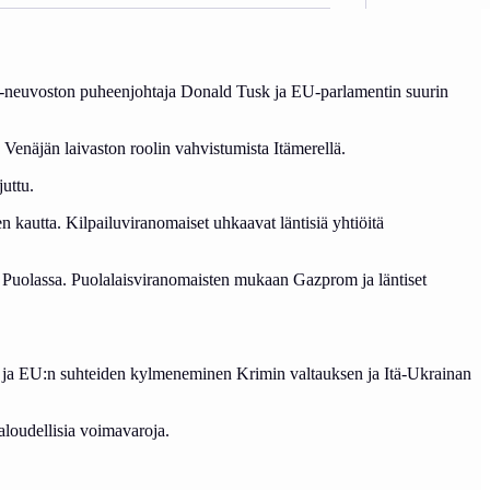
pa-neuvoston puheenjohtaja Donald Tusk ja EU-parlamentin suurin
 Venäjän laivaston roolin vahvistumista Itämerellä.
uttu.
kautta. Kilpailuviranomaiset uhkaavat läntisiä yhtiöitä
intaa Puolassa. Puolalaisviranomaisten mukaan Gazprom ja läntiset
jän ja EU:n suhteiden kylmeneminen Krimin valtauksen ja Itä-Ukrainan
aloudellisia voimavaroja.