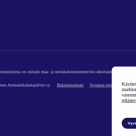
edotustoiminta on osittain maa- ja metsätalousministeriön rahoittamaa (kalatalou
Käytämm
en Ammattikalastajaliitto ry.
Rekisteriseloste
Sivuston toteutus
markkin
vasemm
rekiste
Hyv