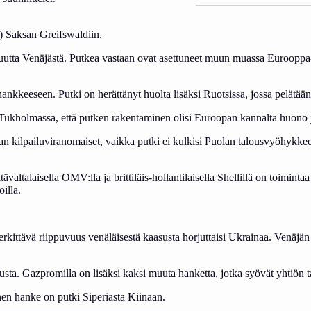
) Saksan Greifswaldiin.
puvuutta Venäjästä. Putkea vastaan ovat asettuneet muun muassa Euroop
ankkeeseen. Putki on herättänyt huolta lisäksi Ruotsissa, jossa pelätään
an Tukholmassa, että putken rakentaminen olisi Euroopan kannalta huono j
 kilpailuviranomaiset, vaikka putki ei kulkisi Puolan talousvyöhykkeen 
, itävaltalaisella OMV:lla ja brittiläis-hollantilaisella Shellillä on toim
illa.
merkittävä riippuvuus venäläisestä kaasusta horjuttaisi Ukrainaa. Venä
sta. Gazpromilla on lisäksi kaksi muuta hanketta, jotka syövät yhtiön t
n hanke on putki Siperiasta Kiinaan.