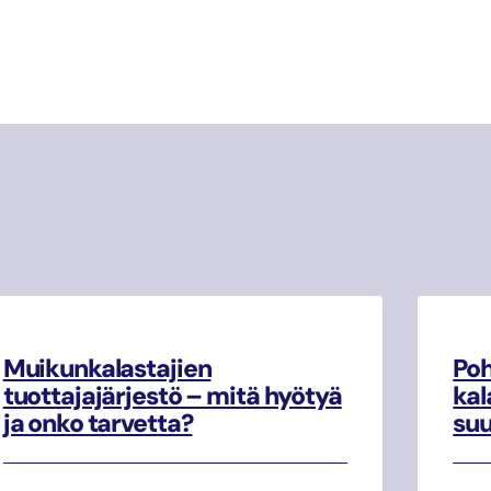
Muikunkalastajien
Poh
tuottajajärjestö – mitä hyötyä
kal
ja onko tarvetta?
su