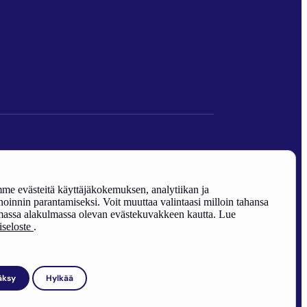
den edistäminen).
e evästeitä käyttäjäkokemuksen, analytiikan ja
oinnin parantamiseksi. Voit muuttaa valintaasi milloin tahansa
assa alakulmassa olevan evästekuvakkeen kautta. Lue
riseloste
.
äksy
Hylkää