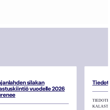
janlahden silakan
Tiedot
astuskiintiö vuodelle 2026
urenee
TIEDOTE
KALASTAJI