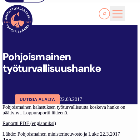
Lue lisää
P
OHJOISMAINEN TYÖTURVALLISUUSHANKE
SAKL
ARTIKKELIT
AJANKOHTAISTA
Pohjoismainen
työturvallisuushanke
UUTISIA ALALTA
22.03.2017
Pohjoismainen kalastuksen työturvallisuutta koskeva hanke on
päättynyt. Loppuraportti liitteenä.
Raportti PDF (englanniksi)
Lähde: Pohjoismainen ministerineuvosto ja Luke 22.3.2017