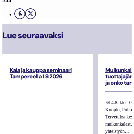
Jaa
Facebook
X
Lue seuraavaksi
Kala ja kauppa seminaari
Muikunkala
Tampereella 1.9.2026
tuottajajär
ja onko tar
📅 4.8. klo 10
Kuopio, Puijo
Tervetuloa kes
muikunkalastuk
yhteistyön…