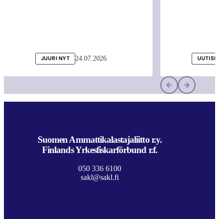
24.07.2026
JUURI NYT
UUTISI
Suomen Ammattikalastajaliitto r.y.
Finlands Yrkesfiskarförbund r.f.
050 336 6100
sakl@sakl.fi