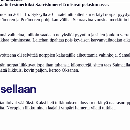
laatiot esimerkiksi Saaristomerellä olisivat pelastumassa.
a 2011–15. Syksyllä 2011 satelliittilaitteilla merkityt norpat pyydyste
Selkämeren ja Perämeren pohjukan välillä. Seuraavina vuosina merkittiin
innä vaihtelua, milloin saadaan ne yksilöt pyyntiin ja sitten jonkun verra
lakkaa toimimasta. Laitehan tipahtaa pois keväisen karvanvaihtoajan aikan
avoitteena oli selvittää norppien kalastajille aiheuttamia vahinkoja. Samal
än norpat liikkuvat jopa ihan tuhansia kilometrejä, sitten taas Saimaall
mättä liikkuisi kovin paljon, kertoo Oksanen.
isellaan
tauituivat vääräksi. Kaksi heti tutkimuksen alussa merkittyä naarasnor
a. Norppien liikkuminen laajalti ympäri Itämerta yllätti tutkijat.