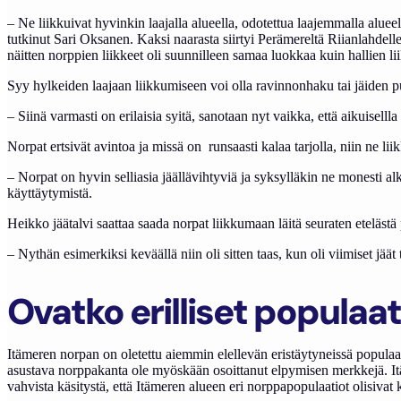
– Ne liikkuivat hyvinkin laajalla alueella, odotettua laajemmalla alue
tutkinut Sari Oksanen. Kaksi naarasta siirtyi Perämereltä Riianlahdelle 
näitten norppien liikkeet oli suunnilleen samaa luokkaa kuin hallien 
Syy hylkeiden laajaan liikkumiseen voi olla ravinnonhaku tai jäiden p
– Siinä varmasti on erilaisia syitä, sanotaan nyt vaikka, että aikuisell
Norpat ertsivät avintoa ja missä on runsaasti kalaa tarjolla, niin ne l
– Norpat on hyvin selliasia jäällävihtyviä ja syksylläkin ne monesti 
käyttäytymistä.
Heikko jäätalvi saattaa saada norpat liikkumaan läitä seuraten eteläst
– Nythän esimerkiksi keväällä niin oli sitten taas, kun oli viimiset jää
Ovatko erilliset populaa
Itämeren norpan on oletettu aiemmin elellevän eristäytyneissä populaa
asustava norppakanta ole myöskään osoittanut elpymisen merkkejä. Itä-
vahvista käsitystä, että Itämeren alueen eri norppapopulaatiot olisiva