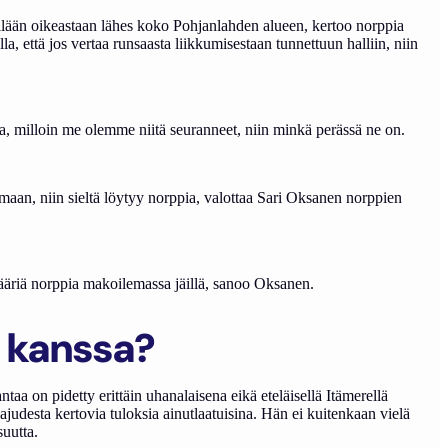
keillään oikeastaan lähes koko Pohjanlahden alueen, kertoo norppia
la, että jos vertaa runsaasta liikkumisestaan tunnettuun halliin, niin
ella, milloin me olemme niitä seuranneet, niin minkä perässä ne on.
maan, niin sieltä löytyy norppia, valottaa Sari Oksanen norppien
a määriä norppia makoilemassa jäillä, sanoo Oksanen.
a kanssa?
a on pidetty erittäin uhanalaisena eikä eteläisellä Itämerellä
judesta kertovia tuloksia ainutlaatuisina. Hän ei kuitenkaan vielä
suutta.