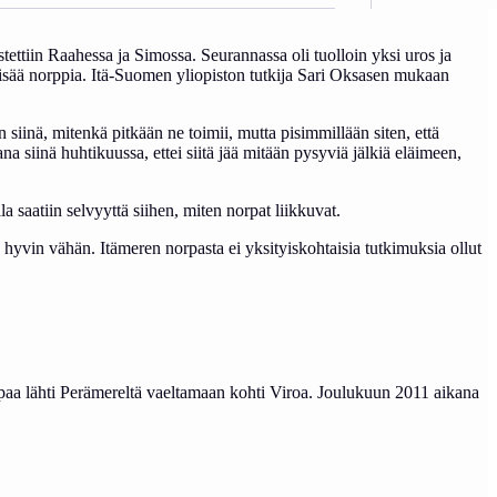
ttiin Raahessa ja Simossa. Seurannassa oli tuolloin yksi uros ja
 lisää norppia. Itä-Suomen yliopiston tutkija Sari Oksasen mukaan
n siinä, mitenkä pitkään ne toimii, mutta pisimmillään siten, että
a siinä huhtikuussa, ettei siitä jää mitään pysyviä jälkiä eläimeen,
la saatiin selvyyttä siihen, miten norpat liikkuvat.
a hyvin vähän. Itämeren norpasta ei yksityiskohtaisia tutkimuksia ollut
ppaa lähti Perämereltä vaeltamaan kohti Viroa. Joulukuun 2011 aikana