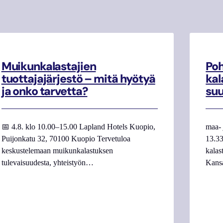
Muikunkalastajien
Poh
tuottajajärjestö – mitä hyötyä
kal
ja onko tarvetta?
su
📅 4.8. klo 10.00–15.00 Lapland Hotels Kuopio,
maa- 
Puijonkatu 32, 70100 Kuopio Tervetuloa
13.33
keskustelemaan muikunkalastuksen
kalas
tulevaisuudesta, yhteistyön…
Kans