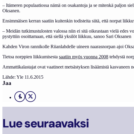
– Itämeren populaatiossa nämä on osakantoja ja se mitenkä paljon siellä
Oksanen.
Ensimmäisen kerran saatiin kuitenkin todisteita siitä, että norpat liikkuv
– Meidän tutkimustulosten valossa niin ei sitä oikeastaan vielä edes vo
pystyttiin osoittamaan, että siellä yksilöt liikkuu, sanoo Sari Oksanen
Kahden Viron rannikolle Riianlahdelle uineen naarasnorpan ajoi Oksas
Tietoa norppien liikkumisesta
saatiin myös vuonna 2008
tehdystä norpp
Ammattikalastajat ovat vaatineet metsästyksen lisäämistä kasvaneen 
Lähde: Yle 11.6.2015
Jaa
Facebook
X
Lue seuraavaksi