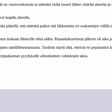
 on vuorovaikutusta ja mitenkä sieltä nuoret lähtee yhdeltä alueelta ja me
at laajalla alueella.
ida päätellä, että mitenkä paljon sitä liikkumista eri osakantojen välill
en mukaan liikkeelle ehkä nälkä. Ruuanhakureissun jälkeen oli aika pal
ien satelliittiseurannasta. Tuolloin näytti siltä, etteivät eri populaatiot li
norppakannan pyydyksille aiheuttamien vahinkojen takia.