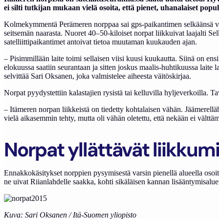
ei silti tutkijan mukaan vielä osoita, että pienet, uhanalaiset popu
Kolmekymmentä Perämeren norppaa sai gps-paikantimen selkäänsä vuosin
seitsemän naarasta. Nuoret 40–50-kiloiset norpat liikkuivat laajalti 
satelliittipaikantimet antoivat tietoa muutaman kuukauden ajan.
– Pisimmillään laite toimi sellaisen viisi kuusi kuukautta. Siinä on ens
elokuussa saatiin seurantaan ja sitten joskus maalis-huhtikuussa laite 
selvittää Sari Oksanen, joka valmistelee aiheesta väitöskirjaa.
Norpat pyydystettiin kalastajien rysistä tai kelluvilla hyljeverkoilla. T
– Itämeren norpan liikkeistä on tiedetty kohtalaisen vähän. Jäämerelläh
vielä aikasemmin tehty, mutta oli vähän oletettu, että nekään ei välttä
Norpat yllättävät liikkum
Ennakkokäsitykset norppien pysymisestä varsin pienellä alueella osoit
ne uivat Riianlahdelle saakka, kohti sikäläisen kannan lisääntymisalueit
Kuva: Sari Oksanen / Itä-Suomen yliopisto