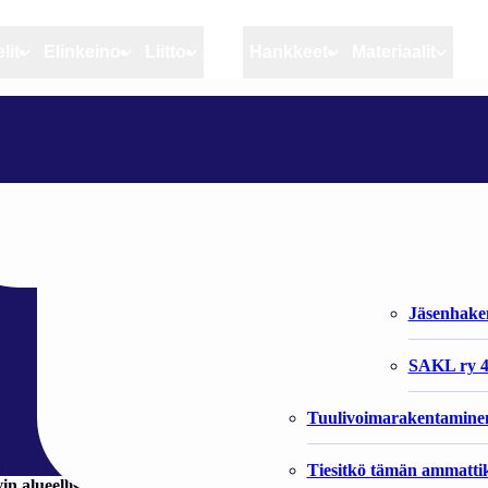
lit
Elinkeino
Liitto
MSC
Hankkeet
Materiaalit
Artikkelit
Elinkeino
Liitto
PERÄMEREN NORPAT VAELTAVAT PITKIÄ MATKOJA
Ajankohtaista
Kiintiöseuranta
Organisaat
Blogit
Rannikko ja sisävesikal
Liiton vast
vaeltavat pitkiä
Heikin horisontista
Elinkeinokalatalouden t
Jäsenjärje
Kalat ja kalatalous
Jäsenhak
Vahinkoeläimet
SAKL ry 4
Tuulivoimarakentamine
Tiesitkö tämän ammattik
Hyvin alueellisina hylkeinä pidetyt Perämeren norpat vaeltavatkin 