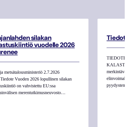
janlahden silakan
Tiedot
astuskiintiö vuodelle 2026
urenee
TIEDOTE
KALASTAJI
merkintäva
ja metsätalousministeriö 2.7.2026
elinvoimake
Tiedote Vuoden 2026 lopullinen silakan
pyydysten m
tuskiintiö on vahvistettu EU:ssa
ainvälisen merentutkimusneuvosto…