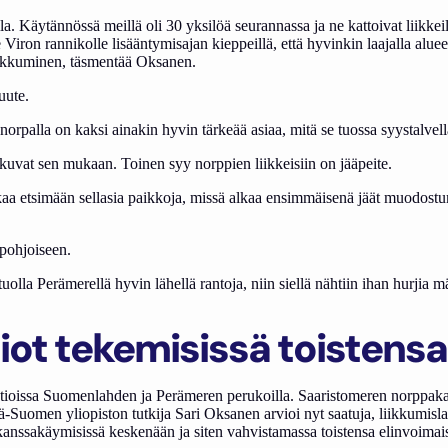
ella. Käytännössä meillä oli 30 yksilöä seurannassa ja ne kattoivat liik
Viron rannikolle lisääntymisajan kieppeillä, että hyvinkin laajalla alueel
liikkuminen, täsmentää Oksanen.
uute.
la norpalla on kaksi ainakin hyvin tärkeää asiaa, mitä se tuossa syystalv
iikkuvat sen mukaan. Toinen syy norppien liikkeisiin on jääpeite.
alkaa etsimään sellasia paikkoja, missä alkaa ensimmäisenä jäät muodostu
ä pohjoiseen.
t tuolla Perämerellä hyvin lähellä rantoja, niin siellä nähtiin ihan hurji
tiot tekemisissä toistens
tioissa Suomenlahden ja Perämeren perukoilla. Saaristomeren norppakanta
Suomen yliopiston tutkija Sari Oksanen arvioi nyt saatuja, liikkumislaa
t kanssakäymisissä keskenään ja siten vahvistamassa toistensa elinvoimai