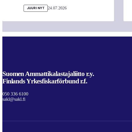
24.07.2026
JUURI NYT
Suomen Ammattikalastajaliitto r.y.
Finlands Yrkesfiskarförbund r.f.
050 336 6100
sakl@sakl.fi