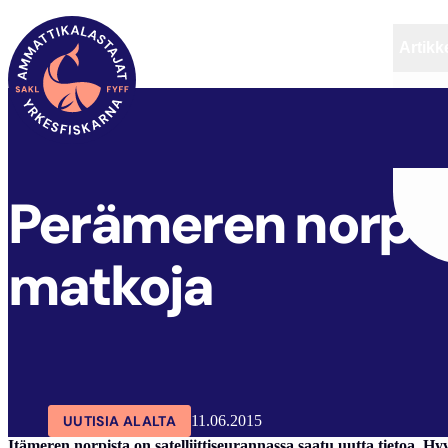
Artikke
SAKL
ARTIKKELIT
AJANKOHTAISTA
Perämeren norpat 
matkoja
UUTISIA ALALTA
11.06.2015
Itämeren norpista on satelliittiseurannassa saatu uutta tietoa. 