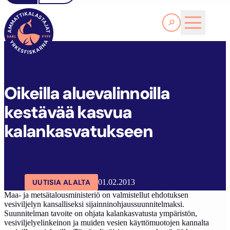
Lue lisää
O
IKEILLA ALUEVALINNOILLA KESTÄVÄÄ KASVUA KALANKASVATUKSEEN
SAKL
ARTIKKELIT
AJANKOHTAISTA
Oikeilla aluevalinnoilla
kestävää kasvua
kalankasvatukseen
UUTISIA ALALTA
01.02.2013
Maa- ja metsätalousministeriö on valmistellut ehdotuksen
vesiviljelyn kansalliseksi sijainninohjaussuunnitelmaksi.
Suunnitelman tavoite on ohjata kalankasvatusta ympäristön,
vesiviljelyelinkeinon ja muiden vesien käyttömuotojen kannalta