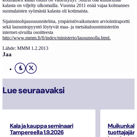
kalasta on viljelty ulkomailla. Vuonna 2011 enää vajaa kolmannes
suomalaisten syömästä kalasta oli kotimaista.
Sijainninohjaussuunnitelma, ympäristövaikutusten arviointiraportti
sekä lausuntopyyntö löytyvät maa- ja metsätalousministeriön
internet-sivuilta osoitteesta
http://www.mmm.fi/fi/index/ministerio/lausunnolla.html
.
Lähde: MMM 1.2.2013
Jaa
Facebook
X
Lue seuraavaksi
Kala ja kauppa seminaari
Muikunkala
Tampereella 1.9.2026
tuottajajär