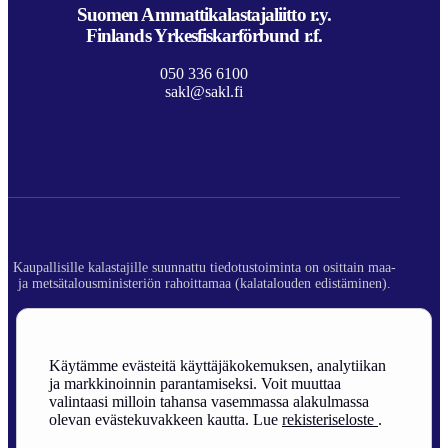
Suomen Ammattikalastajaliitto r.y.
Finlands Yrkesfiskarförbund r.f.
050 336 6100
sakl@sakl.fi
Kaupallisille kalastajille suunnattu tiedotustoiminta on osittain maa-
ja metsätalousministeriön rahoittamaa (kalatalouden edistäminen).
© 2026 Suomen Ammattikalastajaliitto ry.
Rekisteriseloste
Käytämme evästeitä käyttäjäkokemuksen, analytiikan
ja markkinoinnin parantamiseksi. Voit muuttaa
Sivuston toteutus
valintaasi milloin tahansa vasemmassa alakulmassa
olevan evästekuvakkeen kautta. Lue
rekisteriseloste
.