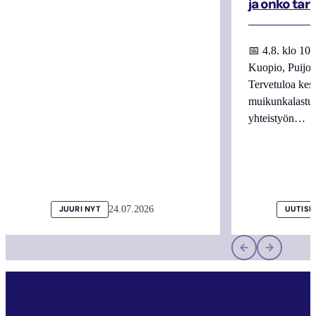
ja onko tar
📅 4.8. klo 10
Kuopio, Puijo
Tervetuloa kes
muikunkalastuk
yhteistyön…
24.07.2026
JUURI NYT
UUTISI