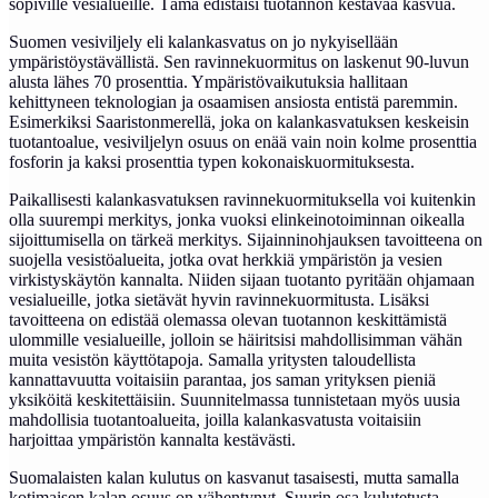
sopiville vesialueille. Tämä edistäisi tuotannon kestävää kasvua.
Suomen vesiviljely eli kalankasvatus on jo nykyisellään
ympäristöystävällistä. Sen ravinnekuormitus on laskenut 90-luvun
alusta lähes 70 prosenttia. Ympäristövaikutuksia hallitaan
kehittyneen teknologian ja osaamisen ansiosta entistä paremmin.
Esimerkiksi Saaristonmerellä, joka on kalankasvatuksen keskeisin
tuotantoalue, vesiviljelyn osuus on enää vain noin kolme prosenttia
fosforin ja kaksi prosenttia typen kokonaiskuormituksesta.
Paikallisesti kalankasvatuksen ravinnekuormituksella voi kuitenkin
olla suurempi merkitys, jonka vuoksi elinkeinotoiminnan oikealla
sijoittumisella on tärkeä merkitys. Sijainninohjauksen tavoitteena on
suojella vesistöalueita, jotka ovat herkkiä ympäristön ja vesien
virkistyskäytön kannalta. Niiden sijaan tuotanto pyritään ohjamaan
vesialueille, jotka sietävät hyvin ravinnekuormitusta. Lisäksi
tavoitteena on edistää olemassa olevan tuotannon keskittämistä
ulommille vesialueille, jolloin se häiritsisi mahdollisimman vähän
muita vesistön käyttötapoja. Samalla yritysten taloudellista
kannattavuutta voitaisiin parantaa, jos saman yrityksen pieniä
yksiköitä keskitettäisiin. Suunnitelmassa tunnistetaan myös uusia
mahdollisia tuotantoalueita, joilla kalankasvatusta voitaisiin
harjoittaa ympäristön kannalta kestävästi.
Suomalaisten kalan kulutus on kasvanut tasaisesti, mutta samalla
kotimaisen kalan osuus on vähentynyt. Suurin osa kulutetusta