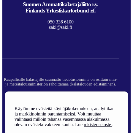
Suomen Ammattikalastajaliitto r.y.
Finlands Yrkesfiskarförbund r.f.
050 336 6100
sakl@sakl.fi
Kaupallisille kalastajille suunnattu tiedotustoiminta on osittain maa-
ja metsätalousministeriön rahoittamaa (kalatalouden edistäminen).
© 2026 Suomen Ammattikalastajaliitto ry.
Rekisteriseloste
Käytämme evästeitä käyttäjäkokemuksen, analytiikan
ja markkinoinnin parantamiseksi. Voit muuttaa
Sivuston toteutus
valintaasi milloin tahansa vasemmassa alakulmassa
olevan evästekuvakkeen kautta. Lue
rekisteriseloste
.