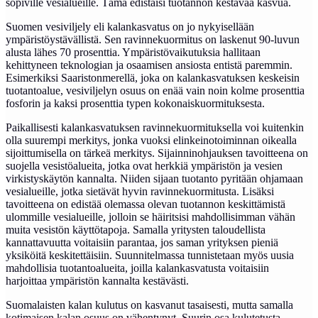
sopiville vesialueille. Tämä edistäisi tuotannon kestävää kasvua.
Suomen vesiviljely eli kalankasvatus on jo nykyisellään
ympäristöystävällistä. Sen ravinnekuormitus on laskenut 90-luvun
alusta lähes 70 prosenttia. Ympäristövaikutuksia hallitaan
kehittyneen teknologian ja osaamisen ansiosta entistä paremmin.
Esimerkiksi Saaristonmerellä, joka on kalankasvatuksen keskeisin
tuotantoalue, vesiviljelyn osuus on enää vain noin kolme prosenttia
fosforin ja kaksi prosenttia typen kokonaiskuormituksesta.
Paikallisesti kalankasvatuksen ravinnekuormituksella voi kuitenkin
olla suurempi merkitys, jonka vuoksi elinkeinotoiminnan oikealla
sijoittumisella on tärkeä merkitys. Sijainninohjauksen tavoitteena on
suojella vesistöalueita, jotka ovat herkkiä ympäristön ja vesien
virkistyskäytön kannalta. Niiden sijaan tuotanto pyritään ohjamaan
vesialueille, jotka sietävät hyvin ravinnekuormitusta. Lisäksi
tavoitteena on edistää olemassa olevan tuotannon keskittämistä
ulommille vesialueille, jolloin se häiritsisi mahdollisimman vähän
muita vesistön käyttötapoja. Samalla yritysten taloudellista
kannattavuutta voitaisiin parantaa, jos saman yrityksen pieniä
yksiköitä keskitettäisiin. Suunnitelmassa tunnistetaan myös uusia
mahdollisia tuotantoalueita, joilla kalankasvatusta voitaisiin
harjoittaa ympäristön kannalta kestävästi.
Suomalaisten kalan kulutus on kasvanut tasaisesti, mutta samalla
kotimaisen kalan osuus on vähentynyt. Suurin osa kulutetusta