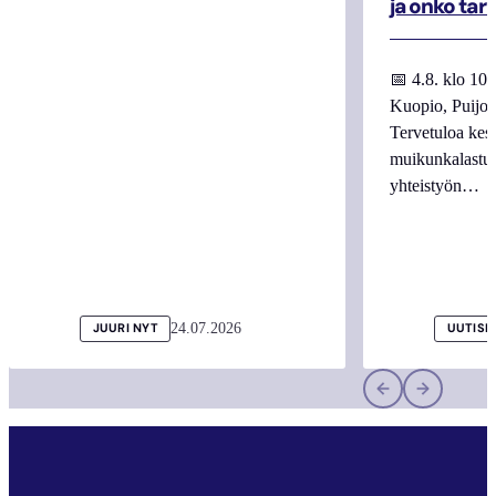
ja onko tar
📅 4.8. klo 10
Kuopio, Puijo
Tervetuloa kes
muikunkalastuk
yhteistyön…
24.07.2026
JUURI NYT
UUTISI