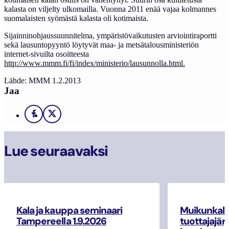
kalasta on viljelty ulkomailla. Vuonna 2011 enää vajaa kolmannes
suomalaisten syömästä kalasta oli kotimaista.
Sijainninohjaussuunnitelma, ympäristövaikutusten arviointiraportti
sekä lausuntopyyntö löytyvät maa- ja metsätalousministeriön
internet-sivuilta osoitteesta
http://www.mmm.fi/fi/index/ministerio/lausunnolla.html
.
Lähde: MMM 1.2.2013
Jaa
Facebook
X
Lue seuraavaksi
Kala ja kauppa seminaari
Muikunkala
Tampereella 1.9.2026
tuottajajär