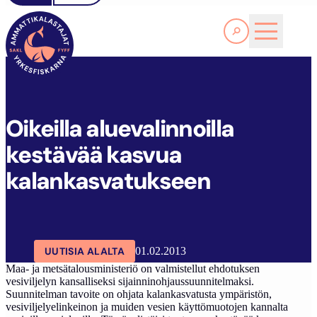
Lue lisää
O
IKEILLA ALUEVALINNOILLA KESTÄVÄÄ KASVUA KALANKASVATUKSEEN
SAKL
ARTIKKELIT
AJANKOHTAISTA
Oikeilla aluevalinnoilla
kestävää kasvua
kalankasvatukseen
UUTISIA ALALTA
01.02.2013
Maa- ja metsätalousministeriö on valmistellut ehdotuksen
vesiviljelyn kansalliseksi sijainninohjaussuunnitelmaksi.
Suunnitelman tavoite on ohjata kalankasvatusta ympäristön,
vesiviljelyelinkeinon ja muiden vesien käyttömuotojen kannalta