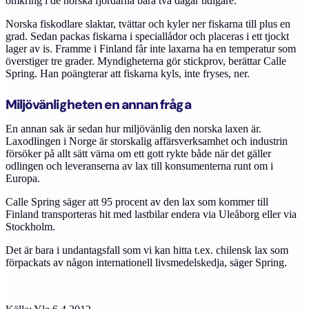
omkring i de norska fjordarna bara två dagar tidigare.
Norska fiskodlare slaktar, tvättar och kyler ner fiskarna till plus en
grad. Sedan packas fiskarna i speciallådor och placeras i ett tjockt
lager av is. Framme i Finland får inte laxarna ha en temperatur som
överstiger tre grader. Myndigheterna gör stickprov, berättar Calle
Spring. Han poängterar att fiskarna kyls, inte fryses, ner.
Miljövänligheten en annan fråga
En annan sak är sedan hur miljövänlig den norska laxen är.
Laxodlingen i Norge är storskalig affärsverksamhet och industrin
försöker på allt sätt värna om ett gott rykte både när det gäller
odlingen och leveranserna av lax till konsumenterna runt om i
Europa.
Calle Spring säger att 95 procent av den lax som kommer till
Finland transporteras hit med lastbilar endera via Uleåborg eller via
Stockholm.
Det är bara i undantagsfall som vi kan hitta t.ex. chilensk lax som
förpackats av någon internationell livsmedelskedja, säger Spring.