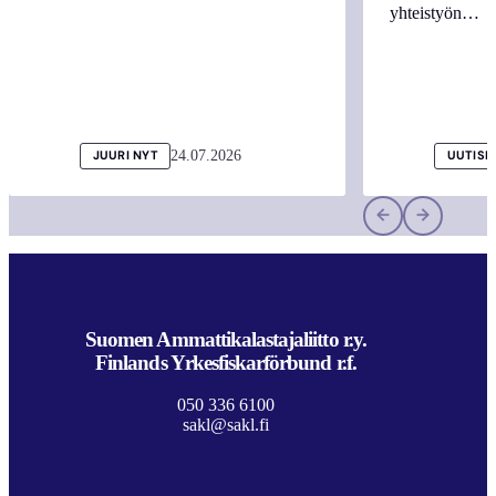
yhteistyön…
24.07.2026
JUURI NYT
UUTISI
Suomen Ammattikalastajaliitto r.y.
Finlands Yrkesfiskarförbund r.f.
050 336 6100
sakl@sakl.fi