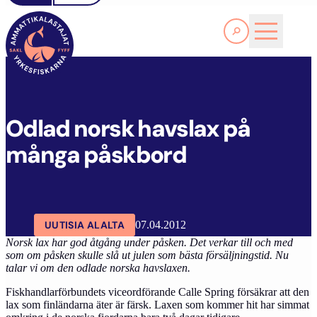
Lue lisää
O
DLAD NORSK HAVSLAX PÅ MÅNGA PÅSKBORD
SAKL
ARTIKKELIT
AJANKOHTAISTA
Odlad norsk havslax på
många påskbord
UUTISIA ALALTA
07.04.2012
Norsk lax har god åtgång under påsken. Det verkar till och med
som om påsken skulle slå ut julen som bästa försäljningstid. Nu
talar vi om den odlade norska havslaxen.
Fiskhandlarförbundets viceordförande Calle Spring försäkrar att den
lax som finländarna äter är färsk. Laxen som kommer hit har simmat