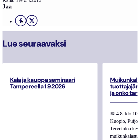
Källa: Yle 6.4.2012
Jaa
Facebook
X
Lue seuraavaksi
Kala ja kauppa seminaari
Muikunkala
Tampereella 1.9.2026
tuottajajär
ja onko tar
📅 4.8. klo 10
Kuopio, Puijo
Tervetuloa kes
muikunkalastuk