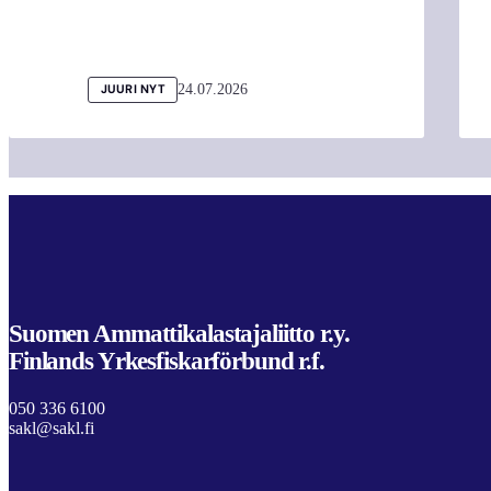
24.07.2026
JUURI NYT
Suomen Ammattikalastajaliitto r.y.
Finlands Yrkesfiskarförbund r.f.
050 336 6100
sakl@sakl.fi