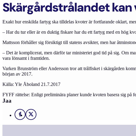
Skärgårdstrålandet kan 
Exakt hur enskilda fartyg ska tilldelas kvoter är fortfarande oklart, me
– Har du tur eller är en duktig fiskare har du ett fartyg med en hög k
Mattsson förhåller sig försiktigt till statens avsikter, men har åtminst
– Det är komplicerat, men därför tar ministeriet god tid på sig. Om man 
vara lönsamt i framtiden.
Varken Brunström eller Andersson tror att trålfisket i skärgården kommer
början av 2017.
Källa: Yle Åboland 21.7.2017
FYFF rättelse: Enligt preliminära planer kunde kvoten basera sig på fe
Jaa
Facebook
X