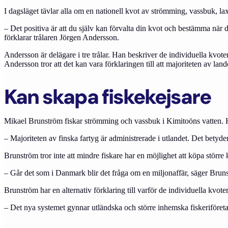
I dagsläget tävlar alla om en nationell kvot av strömming, vassbuk, lax 
– Det positiva är att du själv kan förvalta din kvot och bestämma när 
förklarar trålaren Jörgen Andersson.
Andersson är delägare i tre trålar. Han beskriver de individuella kvote
Andersson tror att det kan vara förklaringen till att majoriteten av lan
Kan skapa fiskekejsare
Mikael Brunström fiskar strömming och vassbuk i Kimitoöns vatten. Han
– Majoriteten av finska fartyg är administrerade i utlandet. Det betyd
Brunström tror inte att mindre fiskare har en möjlighet att köpa större
– Går det som i Danmark blir det fråga om en miljonaffär, säger Brun
Brunström har en alternativ förklaring till varför de individuella kvote
– Det nya systemet gynnar utländska och större inhemska fiskeriföretag.