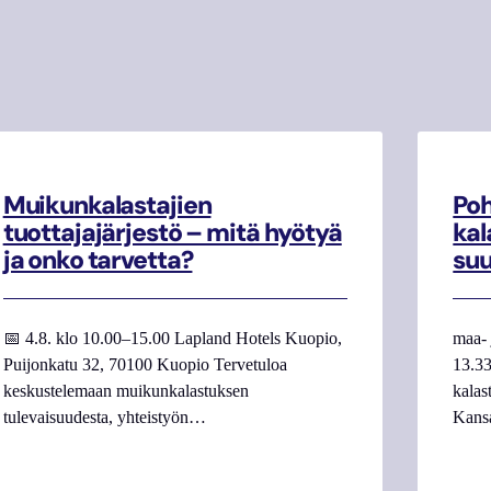
Muikunkalastajien
Poh
tuottajajärjestö – mitä hyötyä
kal
ja onko tarvetta?
su
📅 4.8. klo 10.00–15.00 Lapland Hotels Kuopio,
maa- 
Puijonkatu 32, 70100 Kuopio Tervetuloa
13.33
keskustelemaan muikunkalastuksen
kalas
tulevaisuudesta, yhteistyön…
Kans