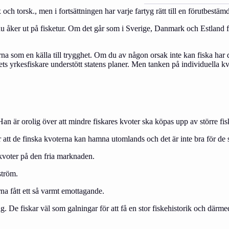
och torsk., men i fortsättningen har varje fartyg rätt till en förutbestäm
du åker ut på fisketur. Om det går som i Sverige, Danmark och Estland f
rna som en källa till trygghet. Om du av någon orsak inte kan fiska har d
dets yrkesfiskare understött statens planer. Men tanken på individuella k
 är orolig över att mindre fiskares kvoter ska köpas upp av större fisk
er att de finska kvoterna kan hamna utomlands och det är inte bra för de
 kvoter på den fria marknaden.
ström.
rna fått ett så varmt emottagande.
 De fiskar väl som galningar för att få en stor fiskehistorik och därmed