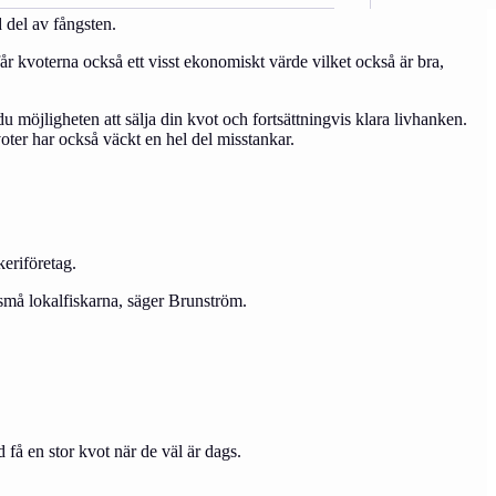
d del av fångsten.
år kvoterna också ett visst ekonomiskt värde vilket också är bra,
u möjligheten att sälja din kvot och fortsättningvis klara livhanken.
voter har också väckt en hel del misstankar.
eriföretag.
 små lokalfiskarna, säger Brunström.
 få en stor kvot när de väl är dags.