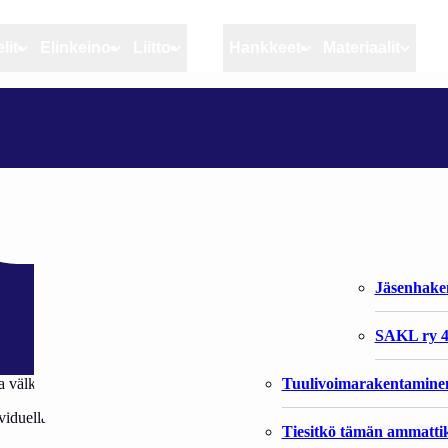
lit
Elinkeino
Liitto
MSC
Hankkeet
Materiaalit
Artikkelit
Elinkeino
Liitto
NY FISKEKVOT KAN SKAPA FISKEMONOPOL
Ajankohtaista
Kiintiöseuranta
Organisaat
Blogit
Rannikko ja sisävesikal
Liiton vast
 skapa fiskemonop
Heikin horisontista
Elinkeinokalatalouden t
Jäsenjärje
Kalat ja kalatalous
Jäsenhak
Vahinkoeläimet
SAKL ry 4
Tuulivoimarakentamine
ssa välkomnar omväxlingen som ett nytt system medför är andra oroliga a
viduella kvoter för yrkesfiskare. Staten siktar på att öka lönsamheten av 
Tiesitkö tämän ammattik