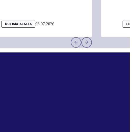
03.07.2026
UUTISIA ALALTA
LII