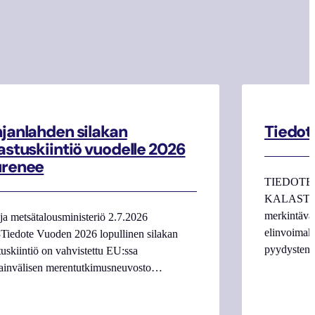
janlahden silakan
Tiedot
astuskiintiö vuodelle 2026
urenee
TIEDOTE
KALASTAJI
merkintäva
ja metsätalousministeriö 2.7.2026
elinvoimake
Tiedote Vuoden 2026 lopullinen silakan
pyydysten m
tuskiintiö on vahvistettu EU:ssa
ainvälisen merentutkimusneuvosto…