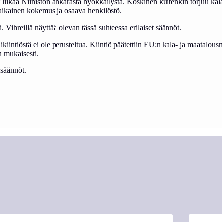
t liikaa Niinistön ankarasta hyökkäilystä. Koskinen kuitenkin torjuu ka
äaikainen kokemus ja osaava henkilöstö.
 Vihreillä näyttää olevan tässä suhteessa erilaiset säännöt.
kiintiöstä ei ole perusteltua. Kiintiö päätettiin EU:n kala- ja maatal
n mukaisesti.
isäännöt.