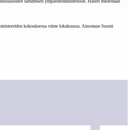
lastusasioiden siirtämisen ympäristöministeriöön. Hänen mielestään
ousministereiden kokouksessa viime lokakuussa. Ainostaan Suomi