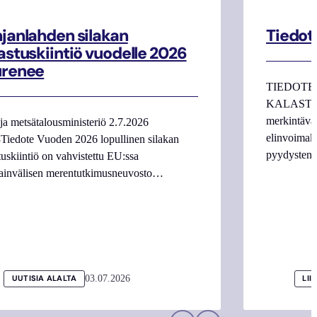
janlahden silakan
Tiedot
astuskiintiö vuodelle 2026
urenee
TIEDOTE
KALASTAJI
merkintäva
ja metsätalousministeriö 2.7.2026
elinvoimake
Tiedote Vuoden 2026 lopullinen silakan
pyydysten m
tuskiintiö on vahvistettu EU:ssa
ainvälisen merentutkimusneuvosto…
03.07.2026
UUTISIA ALALTA
LII