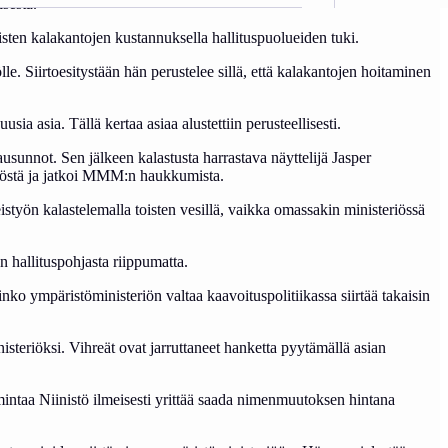
sesta.
sten kalakantojen kustannuksella hallituspuolueiden tuki.
le. Siirtoesitystään hän perustelee sillä, että kalakantojen hoitaminen
sia asia. Tällä kertaa asiaa alustettiin perusteellisesti.
usunnot. Sen jälkeen kalastusta harrastava näyttelijä Jasper
äkköstä ja jatkoi MMM:n haukkumista.
teistyön kalastelemalla toisten vesillä, vaikka omassakin ministeriössä
n hallituspohjasta riippumatta.
inko ympäristöministeriön valtaa kaavoituspolitiikassa siirtää takaisin
teriöksi. Vihreät ovat jarruttaneet hanketta pyytämällä asian
intaa Niinistö ilmeisesti yrittää saada nimenmuutoksen hintana