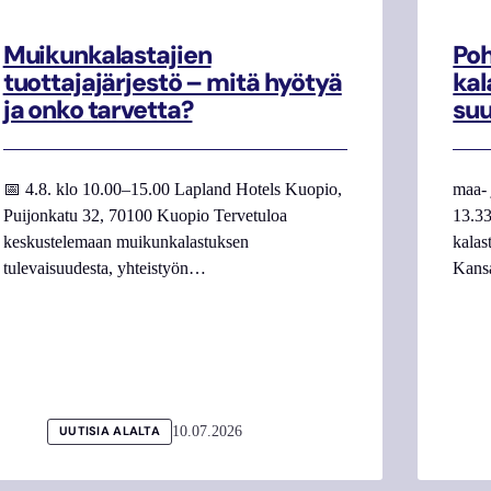
Muikunkalastajien
Poh
tuottajajärjestö – mitä hyötyä
kal
ja onko tarvetta?
su
📅 4.8. klo 10.00–15.00 Lapland Hotels Kuopio,
maa- 
Puijonkatu 32, 70100 Kuopio Tervetuloa
13.33
keskustelemaan muikunkalastuksen
kalas
tulevaisuudesta, yhteistyön…
Kans
10.07.2026
UUTISIA ALALTA