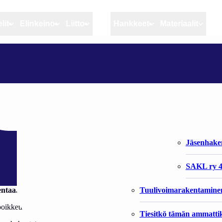
lit
Elinkeino
Liitto
MSC
Hankkeet
Materiaalit
Artikkelit
Elinkeino
Liitto
MT: YM KALASTELEE VIERAILLA APAJILLA
Ajankohtaista
Kiintiöseuranta
Organisaat
Blogit
Rannikko ja sisävesikal
Liiton vast
ierailla apajilla
Heikin horisontista
Elinkeinokalatalouden t
Jäsenjärje
Kalat ja kalatalous
Jäsenhak
Vahinkoeläimet
SAKL ry 4
Tuulivoimarakentamine
entaa.”
oikkeuksellisen ankarasti maa- ja metsätalousministeri Jari Koskisen (k
Tiesitkö tämän ammattik