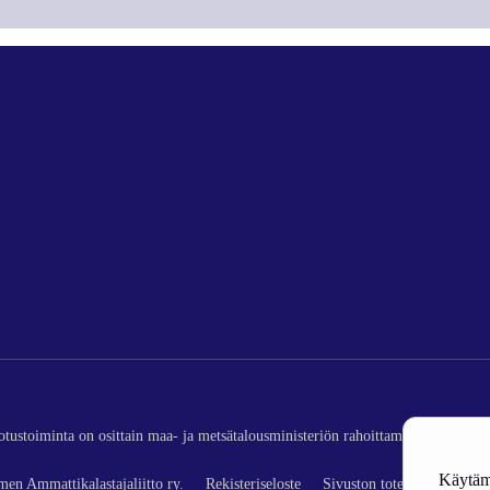
edotustoiminta on osittain maa- ja metsätalousministeriön rahoittamaa (kalatalou
Käytämm
en Ammattikalastajaliitto ry.
Rekisteriseloste
Sivuston toteutus