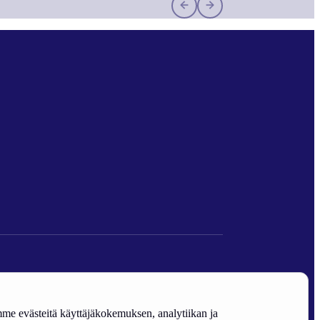
den edistäminen).
e evästeitä käyttäjäkokemuksen, analytiikan ja