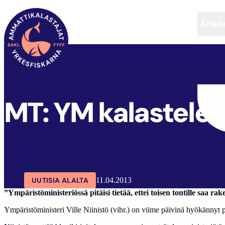
Artikke
SAKL
ARTIKKELIT
AJANKOHTAISTA
MT: YM kalastelee v
UUTISIA ALALTA
11.04.2013
”Ympäristöministeriössä pitäisi tietää, ettei toisen tontille saa rak
Ympäristöministeri Ville Niinistö (vihr.) on viime päivinä hyökännyt p