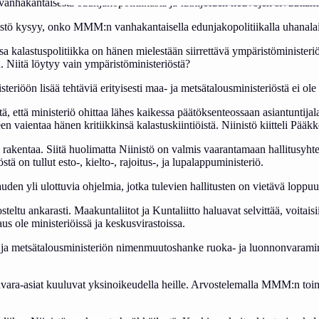
 vanhakantaisesta edunjakopolitiikasta ja tutkijoiden neuvojen sivuuttami
nistö kysyy, onko MMM:n vanhakantaisella edunjakopolitiikalla uhanalai
a kalastuspolitiikka on hänen mielestään siirrettävä ympäristöministeriöl
. Niitä löytyy vain ympäristöministeriöstä?
riöön lisää tehtäviä erityisesti maa- ja metsätalousministeriöstä ei ole uu
 että ministeriö ohittaa lähes kaikessa päätöksenteossaan asiantuntijala
en vaientaa hänen kritiikkinsä kalastuskiintiöistä. Niinistö kiitteli Pä
 saa rakentaa. Siitä huolimatta Niinistö on valmis vaarantamaan hallitusyh
ä on tullut esto-, kielto-, rajoitus-, ja lupalappuministeriö.
den yli ulottuvia ohjelmia, jotka tulevien hallitusten on vietävä loppuu
eltu ankarasti. Maakuntaliitot ja Kuntaliitto haluavat selvittää, voitaisi
us ole ministeriöissä ja keskusvirastoissa.
 ja metsätalousministeriön nimenmuutoshanke ruoka- ja luonnonvaraminis
nvara-asiat kuuluvat yksinoikeudella heille. Arvostelemalla MMM:n toim