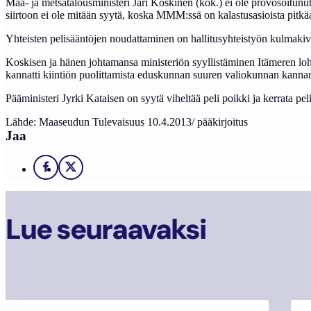
Maa- ja metsätalousministeri Jari Koskinen (kok.) ei ole provosoitunu
siirtoon ei ole mitään syytä, koska MMM:ssä on kalastusasioista pitk
Yhteisten pelisääntöjen noudattaminen on hallitusyhteistyön kulmakivi.
Koskisen ja hänen johtamansa ministeriön syyllistäminen Itämeren lohi
kannatti kiintiön puolittamista eduskunnan suuren valiokunnan kanna
Pääministeri Jyrki Kataisen on syytä viheltää peli poikki ja kerrata pel
Lähde: Maaseudun Tulevaisuus 10.4.2013/ pääkirjoitus
Jaa
Facebook
X
Lue seuraavaksi