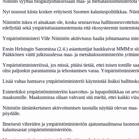
Niinistö syyttää blogikirjoituksessaan maa- ja metsätalousministeriötä
Nyt noussut kiista koskee erityisesti Suomen kalastuspolitiikkaa. Nii
Niinistön tukea ei ainakaan ole, koska seuraavissa hallitusneuvotteluiss
edellyttää sekä ympäristöasiantuntemusta että ekosysteemin tuntemista
Ympäristöministeri Ville Niinistön aktiivisuus haalia johtamaansa ministe
Ensin Helsingin Sanomissa (2.4.) asiantuntijat haukkuivat MMM:n siitä,
Pääkkönen väitti julkisuudessa maa- ja metsätalousministeriön yrittäne
Ympäristöministeriössä, jos missä, pitäisi tietää, ettei toisen tontille
olisi paljonkin parantamista ja tehostamisen varaa. Ympäristöministeriöst
Lisää valtaa hamuava ympäristöministeriö käynnistää lisäksi hallituskau
Esimerkiksi ympäristöministeriön kaavoitus- ja lupapolitiikkaa on arvost
maakunnille. Maakunnissa ollaan vahvasti sitä mieltä, ettei kaikki viisa
Niinistön tämänkertaisen aktivoitumisen taustalla näyttää olevan maa-
pöydälle.
Ilmeisesti vihreiden ja ympäristöministeriön ajatusmaailmassa luonno
kalastusasiat ympäristöministeriöön.