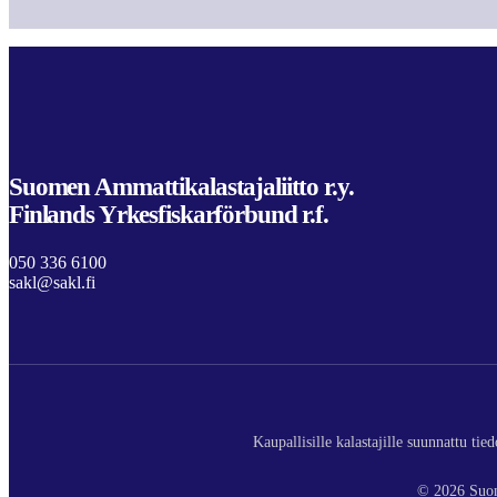
Suomen Ammattikalastajaliitto r.y.
Finlands Yrkesfiskarförbund r.f.
050 336 6100
sakl@sakl.fi
Kaupallisille kalastajille suunnattu ti
© 2026 Suom