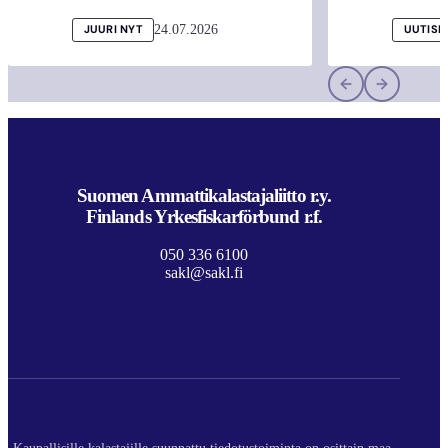
24.07.2026
JUURI NYT
UUTISI
Suomen Ammattikalastajaliitto r.y.
Finlands Yrkesfiskarförbund r.f.
050 336 6100
sakl@sakl.fi