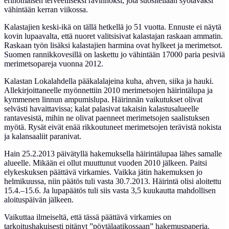
erinomaisen terveelliseksi ravinnoksi, jota suositellaan syötäväksi
vähintään kerran viikossa.
Kalastajien keski-ikä on tällä hetkellä jo 51 vuotta. Ennuste ei näytä
kovin lupaavalta, että nuoret valitsisivat kalastajan raskaan ammatin.
Raskaan työn lisäksi kalastajien harmina ovat hylkeet ja merimetsot.
Suomen rannikkovesillä on laskettu jo vähintään 17000 paria pesiviä
merimetsopareja vuonna 2012.
Kalastan Lokalahdella pääkalalajeina kuha, ahven, siika ja hauki.
Allekirjoittaneelle myönnettiin 2010 merimetsojen häirintälupa ja
kymmenen linnun ampumislupa. Häirinnän vaikutukset olivat
selvästi havaittavissa; kalat palasivat takaisin kalastusalueelle
rantavesistä, mihin ne olivat paenneet merimetsojen saalistuksen
myötä. Rysät eivät enää rikkoutuneet merimetsojen terävistä nokista
ja kalansaaliit paranivat.
Hain 25.2.2013 päivätyllä hakemuksella häirintälupaa lähes samalle
alueelle. Mikään ei ollut muuttunut vuoden 2010 jälkeen. Paitsi
elykeskuksen päättävä virkamies. Vaikka jätin hakemuksen jo
helmikuussa, niin päätös tuli vasta 30.7.2013. Häirintä olisi aloitettu
15.4.–15.6. Ja lupapäätös tuli siis vasta 3,5 kuukautta mahdollisen
aloituspäivän jälkeen.
Vaikuttaa ilmeiseltä, että tässä päättävä virkamies on
tarkoitushakuisesti pitänyt ”pöytälaatikossaan” hakemuspaperia.