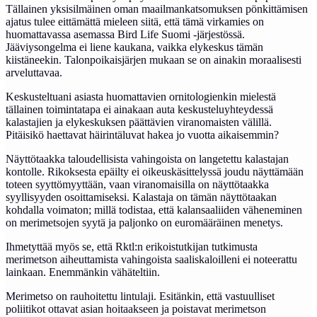
Tällainen yksisilmäinen oman maailmankatsomuksen pönkittämisen
ajatus tulee eittämättä mieleen siitä, että tämä virkamies on
huomattavassa asemassa Bird Life Suomi -järjestössä.
Jääviysongelma ei liene kaukana, vaikka elykeskus tämän
kiistäneekin. Talonpoikaisjärjen mukaan se on ainakin moraalisesti
arveluttavaa.
Keskusteltuani asiasta huomattavien ornitologienkin mielestä
tällainen toimintatapa ei ainakaan auta keskusteluyhteydessä
kalastajien ja elykeskuksen päättävien viranomaisten välillä.
Pitäisikö haettavat häirintäluvat hakea jo vuotta aikaisemmin?
Näyttötaakka taloudellisista vahingoista on langetettu kalastajan
kontolle. Rikoksesta epäilty ei oikeuskäsittelyssä joudu näyttämään
toteen syyttömyyttään, vaan viranomaisilla on näyttötaakka
syyllisyyden osoittamiseksi. Kalastaja on tämän näyttötaakan
kohdalla voimaton; millä todistaa, että kalansaaliiden väheneminen
on merimetsojen syytä ja paljonko on euromääräinen menetys.
Ihmetyttää myös se, että Rktl:n erikoistutkijan tutkimusta
merimetson aiheuttamista vahingoista saaliskaloilleni ei noteerattu
lainkaan. Enemmänkin vähäteltiin.
Merimetso on rauhoitettu lintulaji. Esitänkin, että vastuulliset
poliitikot ottavat asian hoitaakseen ja poistavat merimetson