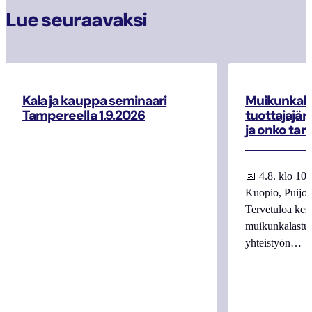
Lue seuraavaksi
Kala ja kauppa seminaari
Muikunkala
Tampereella 1.9.2026
tuottajajär
ja onko tar
📅 4.8. klo 10
Kuopio, Puijo
Tervetuloa kes
muikunkalastuk
yhteistyön…