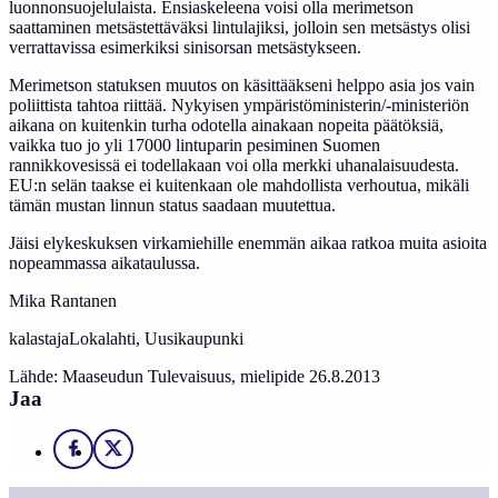
luonnonsuojelulaista. Ensiaskeleena voisi olla merimetson
saattaminen metsästettäväksi lintulajiksi, jolloin sen metsästys olisi
verrattavissa esimerkiksi sinisorsan metsästykseen.
Merimetson statuksen muutos on käsittääkseni helppo asia jos vain
poliittista tahtoa riittää. Nykyisen ympäristöministerin/-ministeriön
aikana on kuitenkin turha odotella ainakaan nopeita päätöksiä,
vaikka tuo jo yli 17000 lintuparin pesiminen Suomen
rannikkovesissä ei todellakaan voi olla merkki uhanalaisuudesta.
EU:n selän taakse ei kuitenkaan ole mahdollista verhoutua, mikäli
tämän mustan linnun status saadaan muutettua.
Jäisi elykeskuksen virkamiehille enemmän aikaa ratkoa muita asioita
nopeammassa aikataulussa.
Mika Rantanen
kalastajaLokalahti, Uusikaupunki
Lähde: Maaseudun Tulevaisuus, mielipide 26.8.2013
Jaa
Facebook
X