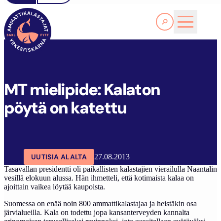
Lue lisää
M
T MIELIPIDE: KALATON PÖYTÄ ON KATETTU
SAKL
ARTIKKELIT
AJANKOHTAISTA
MT mielipide: Kalaton
pöytä on katettu
UUTISIA ALALTA
27.08.2013
Tasavallan presidentti oli paikallisten kalastajien vierailulla Naantalin
vesillä elokuun alussa. Hän ihmetteli, että kotimaista kalaa on
ajoittain vaikea löytää kaupoista.
Suomessa on enää noin 800 ammattikalastajaa ja heistäkin osa
järvialueilla. Kala on todettu jopa kansanterveyden kannalta