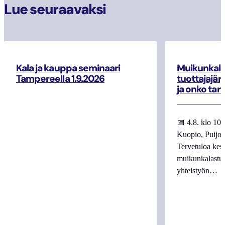
Lue seuraavaksi
Kala ja kauppa seminaari
Muikunkala
Tampereella 1.9.2026
tuottajajär
ja onko tar
📅 4.8. klo 10
Kuopio, Puijo
Tervetuloa kes
muikunkalastuk
yhteistyön…