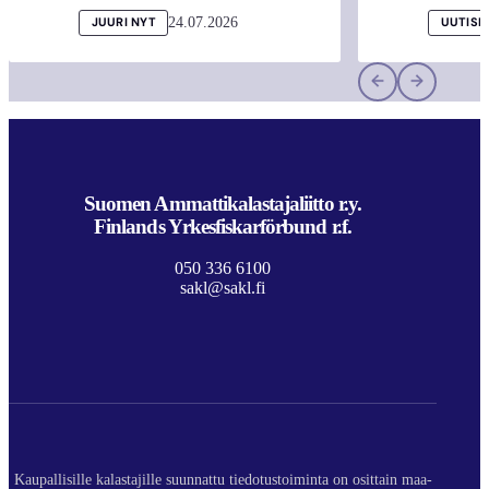
24.07.2026
JUURI NYT
UUTISI
Suomen Ammattikalastajaliitto r.y.
Finlands Yrkesfiskarförbund r.f.
050 336 6100
sakl@sakl.fi
Kaupallisille kalastajille suunnattu tiedotustoiminta on osittain maa-