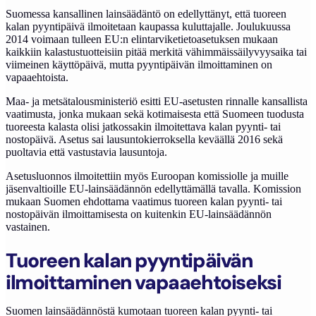
Suomessa kansallinen lainsäädäntö on edellyttänyt, että tuoreen
kalan pyyntipäivä ilmoitetaan kaupassa kuluttajalle. Joulukuussa
2014 voimaan tulleen EU:n elintarviketietoasetuksen mukaan
kaikkiin kalastustuotteisiin pitää merkitä vähimmäissäilyvyysaika tai
viimeinen käyttöpäivä, mutta pyyntipäivän ilmoittaminen on
vapaaehtoista.
Maa- ja metsätalousministeriö esitti EU-asetusten rinnalle kansallista
vaatimusta, jonka mukaan sekä kotimaisesta että Suomeen tuodusta
tuoreesta kalasta olisi jatkossakin ilmoitettava kalan pyynti- tai
nostopäivä. Asetus sai lausuntokierroksella keväällä 2016 sekä
puoltavia että vastustavia lausuntoja.
Asetusluonnos ilmoitettiin myös Euroopan komissiolle ja muille
jäsenvaltioille EU-lainsäädännön edellyttämällä tavalla. Komission
mukaan Suomen ehdottama vaatimus tuoreen kalan pyynti- tai
nostopäivän ilmoittamisesta on kuitenkin EU-lainsäädännön
vastainen.
Tuoreen kalan pyyntipäivän
ilmoittaminen vapaaehtoiseksi
Suomen lainsäädännöstä kumotaan tuoreen kalan pyynti- tai