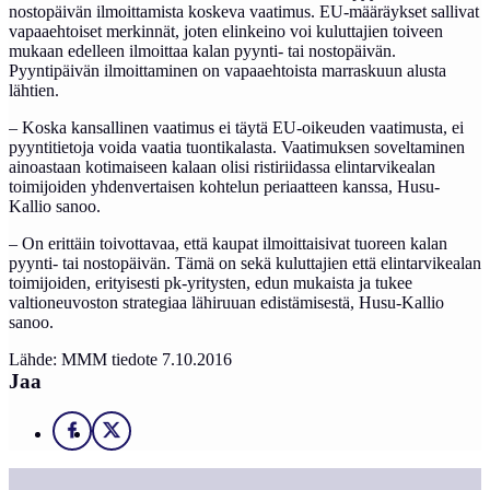
nostopäivän ilmoittamista koskeva vaatimus. EU-määräykset sallivat
vapaaehtoiset merkinnät, joten elinkeino voi kuluttajien toiveen
mukaan edelleen ilmoittaa kalan pyynti- tai nostopäivän.
Pyyntipäivän ilmoittaminen on vapaaehtoista marraskuun alusta
lähtien.
– Koska kansallinen vaatimus ei täytä EU-oikeuden vaatimusta, ei
pyyntitietoja voida vaatia tuontikalasta. Vaatimuksen soveltaminen
ainoastaan kotimaiseen kalaan olisi ristiriidassa elintarvikealan
toimijoiden yhdenvertaisen kohte­lun periaatteen kanssa, Husu-
Kallio sanoo.
– On erittäin toivottavaa, että kaupat ilmoittaisivat tuoreen kalan
pyynti- tai nostopäivän. Tämä on sekä kuluttajien että elintarvikealan
toimijoiden, erityisesti pk-yritysten, edun mukaista ja tukee
valtioneuvoston strategiaa lähiruuan edistämisestä, Husu-Kallio
sanoo.
Lähde: MMM tiedote 7.10.2016
Jaa
Facebook
X