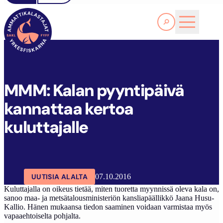
Lue lisää
M
MM: KALAN PYYNTIPÄIVÄ KANNATTAA KERTOA KULUTTAJALLE
SAKL
ARTIKKELIT
AJANKOHTAISTA
MMM: Kalan pyyntipäivä
kannattaa kertoa
kuluttajalle
UUTISIA ALALTA
07.10.2016
Kuluttajalla on oikeus tietää, miten tuoretta myynnissä oleva kala on,
sanoo maa- ja metsätalousministeriön kansliapäällikkö Jaana Husu-
Kallio. Hänen mukaansa tiedon saaminen voidaan varmistaa myös
vapaaehtoiselta pohjalta.