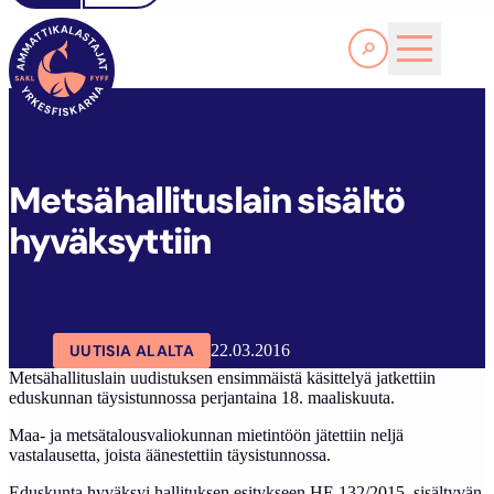
Lue lisää
M
ETSÄHALLITUSLAIN SISÄLTÖ HYVÄKSYTTIIN
SAKL
ARTIKKELIT
AJANKOHTAISTA
Metsähallituslain sisältö
hyväksyttiin
UUTISIA ALALTA
22.03.2016
Metsähallituslain uudistuksen ensimmäistä käsittelyä jatkettiin
eduskunnan täysistunnossa perjantaina 18. maaliskuuta.
Maa- ja metsätalousvaliokunnan mietintöön jätettiin neljä
vastalausetta, joista äänestettiin täysistunnossa.
Eduskunta hyväksyi hallituksen esitykseen HE 132/2015 sisältyvän