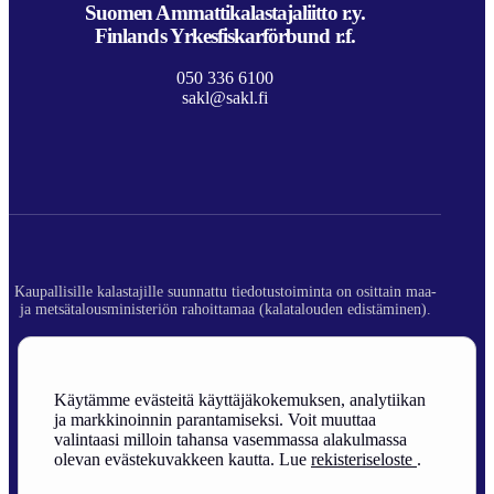
Suomen Ammattikalastajaliitto r.y.
Finlands Yrkesfiskarförbund r.f.
050 336 6100
sakl@sakl.fi
Kaupallisille kalastajille suunnattu tiedotustoiminta on osittain maa-
ja metsätalousministeriön rahoittamaa (kalatalouden edistäminen).
© 2026 Suomen Ammattikalastajaliitto ry.
Rekisteriseloste
Käytämme evästeitä käyttäjäkokemuksen, analytiikan
ja markkinoinnin parantamiseksi. Voit muuttaa
Sivuston toteutus
valintaasi milloin tahansa vasemmassa alakulmassa
olevan evästekuvakkeen kautta. Lue
rekisteriseloste
.