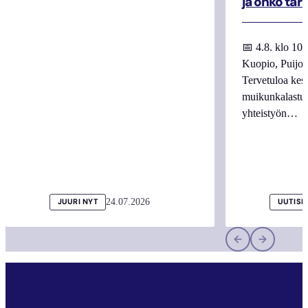
ja onko tar
📅 4.8. klo 10
Kuopio, Puijo
Tervetuloa kes
muikunkalastuk
yhteistyön…
24.07.2026
JUURI NYT
UUTISI