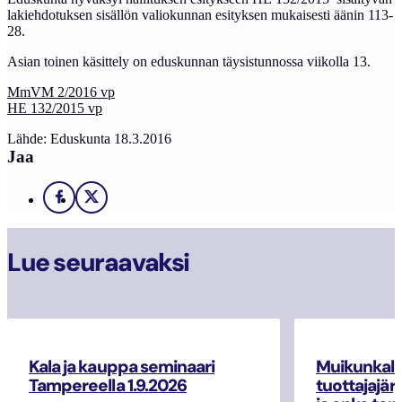
lakiehdotuksen sisällön valiokunnan esityksen mukaisesti äänin 113-
28.
Asian toinen käsittely on eduskunnan täysistunnossa viikolla 13.
MmVM 2/2016 vp
HE 132/2015 vp
Lähde: Eduskunta 18.3.2016
Jaa
Facebook
X
Lue seuraavaksi
Kala ja kauppa seminaari
Muikunkala
Tampereella 1.9.2026
tuottajajär