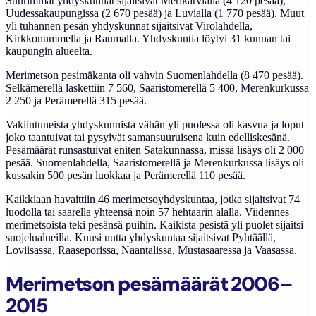
Suurimmat yhdyskunnat sijaitsivat Merikarvialla (4 120 pesää),
Uudessakaupungissa (2 670 pesää) ja Luvialla (1 770 pesää). Muut
yli tuhannen pesän yhdyskunnat sijaitsivat Virolahdella,
Kirkkonummella ja Raumalla. Yhdyskuntia löytyi 31 kunnan tai
kaupungin alueelta.
Merimetson pesimäkanta oli vahvin Suomenlahdella (8 470 pesää).
Selkämerellä laskettiin 7 560, Saaristomerellä 5 400, Merenkurkussa
2 250 ja Perämerellä 315 pesää.
Vakiintuneista yhdyskunnista vähän yli puolessa oli kasvua ja loput
joko taantuivat tai pysyivät samansuuruisena kuin edelliskesänä.
Pesämäärät runsastuivat eniten Satakunnassa, missä lisäys oli 2 000
pesää. Suomenlahdella, Saaristomerellä ja Merenkurkussa lisäys oli
kussakin 500 pesän luokkaa ja Perämerellä 110 pesää.
Kaikkiaan havaittiin 46 merimetsoyhdyskuntaa, jotka sijaitsivat 74
luodolla tai saarella yhteensä noin 57 hehtaarin alalla. Viidennes
merimetsoista teki pesänsä puihin. Kaikista pesistä yli puolet sijaitsi
suojelualueilla. Kuusi uutta yhdyskuntaa sijaitsivat Pyhtäällä,
Loviisassa, Raaseporissa, Naantalissa, Mustasaaressa ja Vaasassa.
Merimetson pesämäärät 2006–
2015