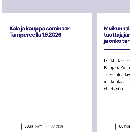
Kala ja kauppa seminaari
Muikunkala
Tampereella 1.9.2026
tuottajajär
ja onko tar
📅 4.8. klo 10
Kuopio, Puijo
Tervetuloa kes
muikunkalastuk
yhteistyön…
24.07.2026
JUURI NYT
UUTISI