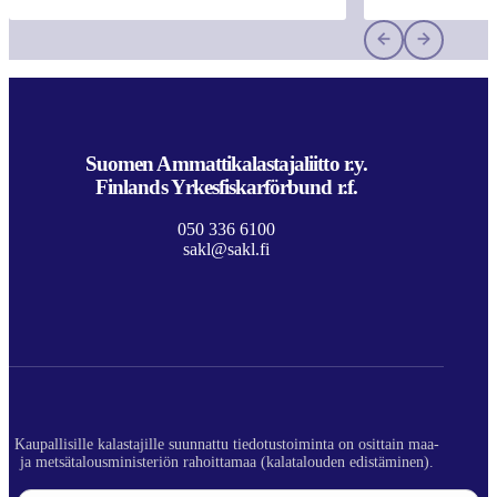
Suomen Ammattikalastajaliitto r.y.
Finlands Yrkesfiskarförbund r.f.
050 336 6100
sakl@sakl.fi
Kaupallisille kalastajille suunnattu tiedotustoiminta on osittain maa-
ja metsätalousministeriön rahoittamaa (kalatalouden edistäminen).