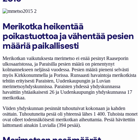
Merikotka heikentää
poikastuottoa ja vähentää pesien
määriä paikallisesti
Merikotkan vaikutuksesta merimetso ei enää pesinyt Raaseporin
ulkosaaristossa, ja Paraisilla pesien määrä on pienentynyt
kolmannekseen neljässä vuodessa. Pesien määrä pieneni selvästi
myös Kirkkonummella ja Porissa. Runsaasti havaintoja merikotkista
tehtiin erityisesti Paraisten, Uudenkaupungin ja Luvian
merimetsoyhdyskunnissa. Paraisten yhdessä yhdyskunnassa
havaittiin yhtäaikaisesti 26 ja Uudenkaupungin yhdyskunnassa 17
merikotkaa.
Viiden yhdyskunnan pesinnät tuhoutuivat kokonaan ja kahden
osittain. Tuhoutuneita pesiä oli yhteensä lähes 1 400. Tuhoista monet
ovat olleet todennäköisesti merikotkan aiheuttamia. Pesiä hävitettiin
laittomasti ainakin Luvialla (394 pesää).