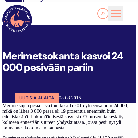
Lue lisää
M
ERIMETSOKANTA KASVOI 24 000 PESIVÄÄN PARIIN
SAKL
ARTIKKELIT
AJANKOHTAISTA
Merimetsokanta kasvoi 24
000 pesivään pariin
UUTISIA ALALTA
08.08.2015
Merimetsojen pesiä laskettiin kesällä 2015 yhteensä noin 24 000,
mikä on lähes 3 800 pesää eli 19 prosenttia enemmän kuin
edelliskesänä. Lukumääräisestä kasvusta 75 prosenttia keskittyi
kolmeen ennestään suureen yhdyskuntaan, joissa pesii nyt yli
kolmannes koko maan kannasta.