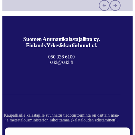
Suomen Ammattikalastajaliitto r.y.
Finlands Yrkesfiskarförbund r.f.
050 336 6100
sakl@sakl.fi
Kaupallisille kalastajille suunnattu tiedotustoiminta on osittain maa-
ja metsätalousministeriön rahoittamaa (kalatalouden edistäminen).
© 2026 Suomen Ammattikalastajaliitto ry.