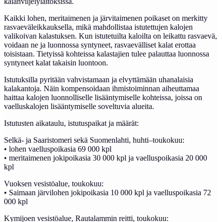
kalanviljelylaitoksissa.
Kaikki lohen, meritaimenen ja järvitaimenen poikaset on merkitty
rasvaeväleikkauksella, mikä mahdollistaa istutettujen kalojen
valikoivan kalastuksen. Kun istutetuilta kaloilta on leikattu rasvaevä,
voidaan ne ja luonnossa syntyneet, rasvaevälliset kalat erottaa
toisistaan. Tietyissä kohteissa kalastajien tulee palauttaa luonnossa
syntyneet kalat takaisin luontoon.
Istutuksilla pyritään vahvistamaan ja elvyttämään uhanalaisia
kalakantoja. Näin kompensoidaan ihmistoiminnan aiheuttamaa
haittaa kalojen luonnolliselle lisääntymiselle kohteissa, joissa on
vaelluskalojen lisääntymiselle soveltuvia alueita.
Istutusten aikataulu, istutuspaikat ja määrät:
Selkä- ja Saaristomeri sekä Suomenlahti, huhti–toukokuu:
• lohen vaelluspoikasia 69 000 kpl
• meritaimenen jokipoikasia 30 000 kpl ja vaelluspoikasia 20 000
kpl
Vuoksen vesistöalue, toukokuu:
• Saimaan järvilohen jokipoikasia 10 000 kpl ja vaelluspoikasia 72
000 kpl
Kymijoen vesistöalue, Rautalammin reitti, toukokuu: