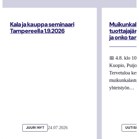
Kala ja kauppa seminaari
Muikunkala
Tampereella 1.9.2026
tuottajajär
ja onko tar
📅 4.8. klo 10
Kuopio, Puijo
Tervetuloa kes
muikunkalastuk
yhteistyön…
24.07.2026
JUURI NYT
UUTISI