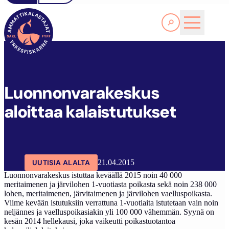
Lue lisää
L
UONNONVARAKESKUS ALOITTAA KALAISTUTUKSET
SAKL
ARTIKKELIT
AJANKOHTAISTA
Luonnonvarakeskus
aloittaa kalaistutukset
UUTISIA ALALTA
21.04.2015
Luonnonvarakeskus istuttaa keväällä 2015 noin 40 000
meritaimenen ja järvilohen 1-vuotiasta poikasta sekä noin 238 000
lohen, meritaimenen, järvitaimenen ja järvilohen vaelluspoikasta.
Viime kevään istutuksiin verrattuna 1-vuotiaita istutetaan vain noin
neljännes ja vaelluspoikasiakin yli 100 000 vähemmän. Syynä on
kesän 2014 hellekausi, joka vaikeutti poikastuotantoa