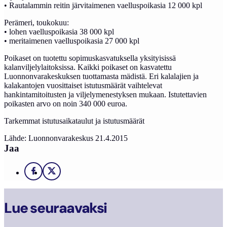
• Rautalammin reitin järvitaimenen vaelluspoikasia 12 000 kpl
Perämeri, toukokuu:
• lohen vaelluspoikasia 38 000 kpl
• meritaimenen vaelluspoikasia 27 000 kpl
Poikaset on tuotettu sopimuskasvatuksella yksityisissä
kalanviljelylaitoksissa. Kaikki poikaset on kasvatettu
Luonnonvarakeskuksen tuottamasta mädistä. Eri kalalajien ja
kalakantojen vuosittaiset istutusmäärät vaihtelevat
hankintamitoitusten ja viljelymenestyksen mukaan. Istutettavien
poikasten arvo on noin 340 000 euroa.
Tarkemmat istutusaikataulut ja istutusmäärät
Lähde: Luonnonvarakeskus 21.4.2015
Jaa
Facebook
X
Lue seuraavaksi