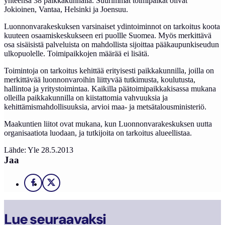
yhteensä 38 paikkakunnalla. Suurimmat toimipaikat olivat
Jokioinen, Vantaa, Helsinki ja Joensuu.
Luonnonvarakeskuksen varsinaiset ydintoiminnot on tarkoitus koota
kuuteen osaamiskeskukseen eri puollle Suomea. Myös merkittävä
osa sisäisistä palveluista on mahdollista sijoittaa pääkaupunkiseudun
ulkopuolelle. Toimipaikkojen määrää ei lisätä.
Toimintoja on tarkoitus kehittää erityisesti paikkakunnilla, joilla on
merkittävää luonnonvaroihin liittyvää tutkimusta, koulutusta,
hallintoa ja yritystoimintaa. Kaikilla päätoimipaikkakisassa mukana
olleilla paikkakunnilla on kiistattomia vahvuuksia ja
kehittämismahdollisuuksia, arvioi maa- ja metsätalousministeriö.
Maakuntien liitot ovat mukana, kun Luonnonvarakeskuksen uutta
organisaatiota luodaan, ja tutkijoita on tarkoitus alueellistaa.
Lähde: Yle 28.5.2013
Jaa
Facebook
X
Lue seuraavaksi