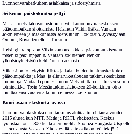
Luonnonvarakeskuksen asiakkaista ja sidosryhmistä.
Seitsemän paikkakuntaa pettyi
Maa- ja metsätalousministeriö selvitti Luonnonvarakeskuksen
päätoimipaikan sijoittamista Helsingin Viikin lisäksi Vantaan
Jokiniemeen ja maakunnissa Joensuuhun, Jokioisiin, Jyväskylään,
Ouluun, Rovaniemelle ja Turkuun.
Helsingin yliopiston Viikin kampus hakkasi pääkaupunkiseudun
toisen kilpakumppanin, Vantaan Jokiniemen etenkin
yliopistoyhteistyön kehittämisen ansiosta.
Viikissä on jo nykyisin Riista- ja kalatalouden tutkimuskeskuksen
päätoimipaikka ja Maa- ja elintarviketalouden tutkimuskeskuksen
toimintoja. Vantaalla puolestaan on Metsäntutkimuslaitoksen suurin
toimipaikka. Tosin Metsäntutkimuslaitoksen 20-henkinen johto
muuttaa ensi vuoden alkuun mennessä Joensuuhun
Kuusi osaamiskeskusta luvassa
Luonnonvarakeskuksen on tarkoitus aloittaa toimintansa vuoden
2015 alussa kun MTT, Metla ja RKTL yhdistetään. Keskus
työllistää noin 1 800 henkeä eri puolilla Suomea Hangosta Utsjoelle
ja Joensuusta Vaasaan. Yhdistyvillä laitoksilla on työntekijöitä