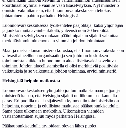
ei kuitenkaan tuolloin kelvannut valtionhallinnon alueellistamisen
koordinaatioryhmälle vaan se vaati lisäselvityksiä. Nyt ministeriö
onnistui vakuuttamaan, että Luonnonvarakeskuksen tehokas
johtaminen tapahtuu parhaiten Helsingissä.
Luonnonvarakeskuksessa työskentelee pääjohtaja, kaksi ylijohtajaa
ja joukko muita avainhenkilöitä, yhteensä noin 20 henkilöä.
Ministeriön selvityksen mukaan päätoimipaikan sijainti vaikuttaa
merkittävimmin nimenomaan ylimmän johdon toimintaan.
Maa- ja metsätalousministeriö korostaa, että Luonnonvarakeskus on
vahvasti alueellinen organisaatio ja sen johto on keskuksen
toiminnoista kaikkein huonoimmin alueellistettavaksi soveltuva
toiminto. Johdon alueellistamisella ei olisi merkittäviä positiivisia
vaikutuksia ja se vaikeuttaisi johdon toimintaa, arvioi ministeriö.
Helsingistä helpoin matkustaa
Luonnonvarakeskuksen ylin johto joutuu matkustamaan paljon ja
ministeriö katsoo, että Helsingin sijainti on liikkumisen kannalta
paras. Eri puolilla maata sijaitseviin kymmeniin toimipisteisiin on
helpointa, nopeinta ja edullisinta matkustaa pääkaupunkiseudulta.
Sama pätee ulkomaan matkoihin. Ulkomaisten vieraiden
vastaanottaminen sujuu myös parhaiten Helsingissä.
Pääkaupunkiseudulla arvioidaan olevan lähes puolet