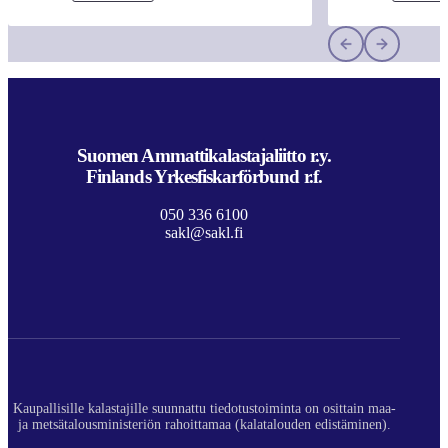
Suomen Ammattikalastajaliitto r.y.
Finlands Yrkesfiskarförbund r.f.
050 336 6100
sakl@sakl.fi
Kaupallisille kalastajille suunnattu tiedotustoiminta on osittain maa-
ja metsätalousministeriön rahoittamaa (kalatalouden edistäminen).