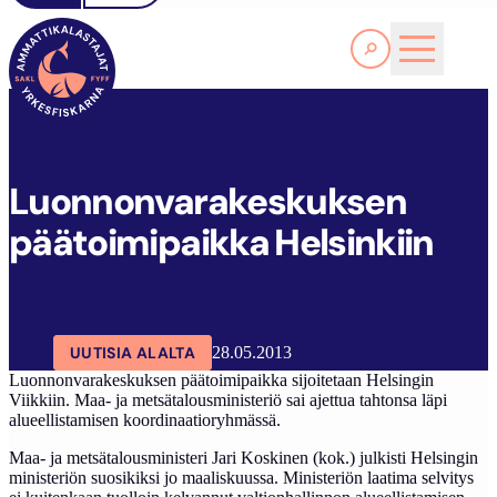
Lue lisää
L
UONNONVARAKESKUKSEN PÄÄTOIMIPAIKKA HELSINKIIN
SAKL
ARTIKKELIT
AJANKOHTAISTA
Luonnonvarakeskuksen
päätoimipaikka Helsinkiin
UUTISIA ALALTA
28.05.2013
Luonnonvarakeskuksen päätoimipaikka sijoitetaan Helsingin
Viikkiin. Maa- ja metsätalousministeriö sai ajettua tahtonsa läpi
alueellistamisen koordinaatioryhmässä.
Maa- ja metsätalousministeri Jari Koskinen (kok.) julkisti Helsingin
ministeriön suosikiksi jo maaliskuussa. Ministeriön laatima selvitys