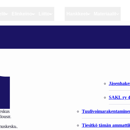
lit
Elinkeino
Liitto
MSC
Hankkeet
Materiaalit
Artikkelit
Elinkeino
Liitto
LUKE YHDISTÄÄ NELJÄ TUTKIMUSLAITOSTA
Ajankohtaista
Kiintiöseuranta
Organisaat
Blogit
Rannikko ja sisävesikal
Liiton vast
jä tutkimuslaitost
Heikin horisontista
Elinkeinokalatalouden t
Jäsenjärje
Kalat ja kalatalous
Jäsenhak
Vahinkoeläimet
SAKL ry 4
Tuulivoimarakentamine
­kus Lu­ke. Sii­hen fuu­sioi­tiin maa- ja met­sä­ta­lous­mi­nis­te­riön alai­set Maa
us­mi­nis­te­riön tie­to­pal­ve­lu­kes­kus Ti­ken ti­las­to­teh­tä­vät.
Tiesitkö tämän ammattik
ki­mus­kes­kus VTT:n jäl­keen.