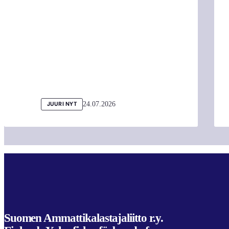
24.07.2026
JUURI NYT
Suomen Ammattikalastajaliitto r.y.