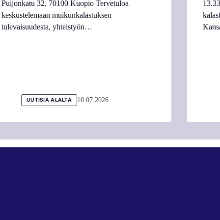
Puijonkatu 32, 70100 Kuopio Tervetuloa
13.33
keskustelemaan muikunkalastuksen
kalas
tulevaisuudesta, yhteistyön…
Kans
10.07.2026
UUTISIA ALALTA