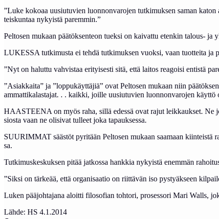
”Lu­ke ko­koaa uu­siu­tu­vien luon­non­va­ro­jen tut­ki­muk­sen sa­man ka­ton al­
teis­kun­taa ny­kyis­tä pa­rem­min.”
Pel­to­sen mu­kaan pää­tök­sen­teon tuek­si on kai­vat­tu eten­kin ta­lous- ja yh­te
LU­KES­SA tut­ki­mus­ta ei teh­dä tut­ki­muk­sen vuok­si, vaan tuot­tei­ta ja pal
”Nyt on ha­lut­tu vah­vis­taa eri­tyi­ses­ti si­tä, et­tä lai­tos rea­goi­si en­tis­tä 
”A­siak­kai­ta” ja ”lop­pu­käyt­tä­jiä” ovat Pel­to­sen mu­kaan niin pää­tök­sen­te­ki­
am­mat­ti­ka­las­ta­jat. . . kaik­ki, joil­le uu­siu­tu­vien luon­non­va­ro­jen käyt­t
HAAS­TEE­NA on myös ra­ha, sil­lä edes­sä ovat ra­jut leik­kauk­set. Ne joh­ta­v
sios­ta vaan ne oli­si­vat tul­leet jo­ka ta­pauk­ses­sa.
SUU­RIM­MAT sääs­töt py­ri­tään Pel­to­sen mu­kaan saa­maan kiin­teis­tä ra­k
sa.
Tut­ki­mus­kes­kuk­sen pi­tää jat­kos­sa hank­kia ny­kyis­tä enem­män ra­hoi­tus­t
”Sik­si on tär­keää, et­tä or­ga­ni­saa­tio on riit­tä­vän iso pys­tyäk­seen kil­pai­le
Lu­ken pää­joh­ta­ja­na aloit­ti fi­lo­so­fian toh­to­ri, pro­ses­so­ri Mari Walls, j
Lähde: HS 4.1.2014