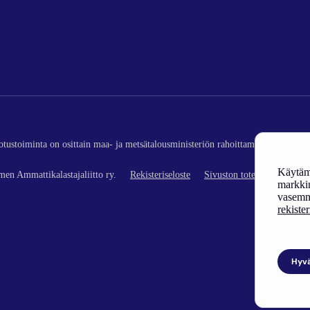
edotustoiminta on osittain maa- ja metsätalousministeriön rahoittamaa (kalatalou
Käytämm
en Ammattikalastajaliitto ry.
Rekisteriseloste
Sivuston toteutus
markkin
vasemm
rekiste
Hyv