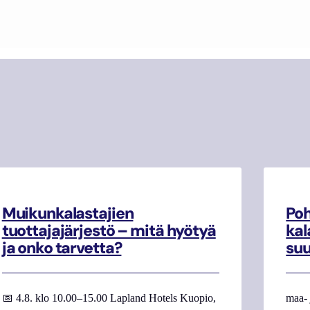
Muikunkalastajien
Poh
tuottajajärjestö – mitä hyötyä
kal
ja onko tarvetta?
su
📅 4.8. klo 10.00–15.00 Lapland Hotels Kuopio,
maa- 