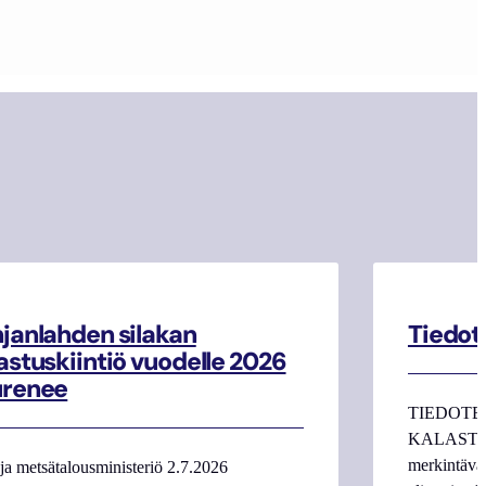
janlahden silakan
Tiedot
astuskiintiö vuodelle 2026
urenee
TIEDOTE
KALASTAJI
merkintäva
ja metsätalousministeriö 2.7.2026