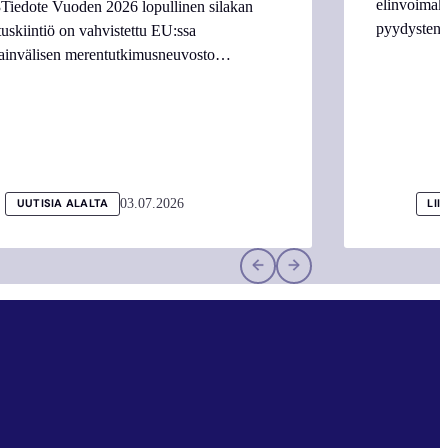
elinvoimake
Tiedote Vuoden 2026 lopullinen silakan
pyydysten m
tuskiintiö on vahvistettu EU:ssa
ainvälisen merentutkimusneuvosto…
03.07.2026
UUTISIA ALALTA
LII