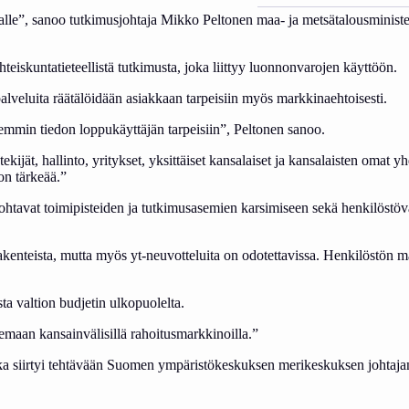
le”, sa­noo tut­ki­mus­joh­ta­ja Mikko Peltonen maa- ja met­sä­ta­lous­mi­nis­te­riö
is­kun­ta­tie­teel­lis­tä tut­ki­mus­ta, jo­ka liit­tyy luon­non­va­ro­jen käyt­töön.
­ve­lui­ta rää­tä­löi­dään asiak­kaan tar­pei­siin myös mark­ki­naeh­toi­ses­ti.
pa­rem­min tie­don lop­pu­käyt­tä­jän tar­pei­siin”, Pel­to­nen sa­noo.
jät, hal­lin­to, yri­tyk­set, yk­sit­täi­set kan­sa­lai­set ja kan­sa­lais­ten omat yh­dis
ö on tär­keää.”
at toi­mi­pis­tei­den ja tut­ki­mus­ase­mien kar­si­mi­seen se­kä hen­ki­lös­tö­v
en­teis­ta, mut­ta myös yt-neu­vot­te­lui­ta on odo­tet­ta­vis­sa. Hen­ki­lös­tö
a val­tion bud­je­tin ul­ko­puo­lel­ta.
­maan kan­sain­vä­li­sil­lä ra­hoi­tus­mark­ki­noil­la.”
o­ka siir­tyi teh­tä­vään Suo­men ym­pä­ris­tö­kes­kuk­sen me­ri­kes­kuk­sen joh­ta­ja