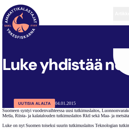
Artikke
SAKL
ARTIKKELIT
AJANKOHTAISTA
Luke yhdistää nel
UUTISIA ALALTA
04.01.2015
Suo­meen syn­tyi vuo­den­vaih­tees­sa uu­si tut­ki­mus­lai­tos, Luon­non­va­ra­kes
Met­la, Riis­ta- ja ka­la­ta­lou­den tut­ki­mus­lai­tos Rktl se­kä Maa- ja met­sä­ta­lo
Lu­ke on nyt Suo­men toi­sek­si suu­rin tut­ki­mus­lai­tos Tek­no­lo­gian tut­