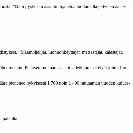
s­tä. ”Näin pys­ty­tään asian­tun­ti­ja­tie­toa tuot­ta­mal­la pal­ve­le­maan yh­
­tyk­set. ”Maan­vil­je­li­jät, luon­non­käyt­tä­jät, met­säs­tä­jät, ka­las­ta­jat,
ä­hen­nyk­siin. Pel­to­sen mu­kaan sääs­töt ja leik­kauk­set ei­vät joh­du fuu­
n mää­rä pie­ne­nee ny­kyi­ses­tä 1 700 noin 1 400 muu­ta­man vuo­den ku­lues­
n pai­kal­ta.