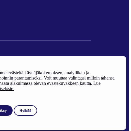
den edistäminen).
e evästeitä käyttäjäkokemuksen, analytiikan ja
oinnin parantamiseksi. Voit muuttaa valintaasi milloin tahansa
assa alakulmassa olevan evästekuvakkeen kautta. Lue
riseloste
.
äksy
Hylkää