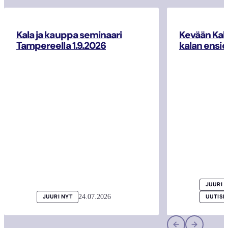
Kala ja kauppa seminaari
Kevään Kal
Tampereella 1.9.2026
kalan ensio
JUURI 
24.07.2026
JUURI NYT
UUTISI