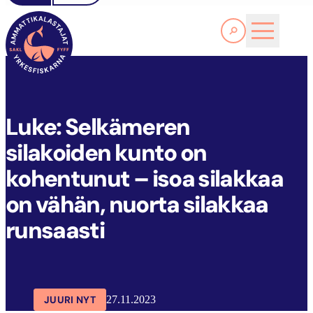
Lue lisää
L
UKE: SELKÄMEREN SILAKOIDEN KUNTO ON KOHENTUNUT – ISOA SILAKKAA ON VÄHÄN, NUORTA SILAKKAA RUNSAASTI
SAKL
ARTIKKELIT
AJANKOHTAISTA
Luke: Selkämeren
silakoiden kunto on
kohentunut – isoa silakkaa
on vähän, nuorta silakkaa
runsaasti
JUURI NYT
27.11.2023