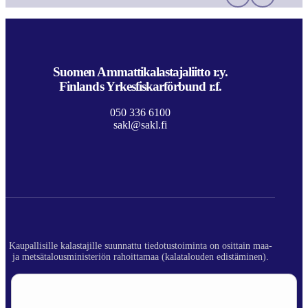
Suomen Ammattikalastajaliitto r.y.
Finlands Yrkesfiskarförbund r.f.
050 336 6100
sakl@sakl.fi
Kaupallisille kalastajille suunnattu tiedotustoiminta on osittain maa-
ja metsätalousministeriön rahoittamaa (kalatalouden edistäminen).
© 2026 Suomen Ammattikalastajaliitto ry.