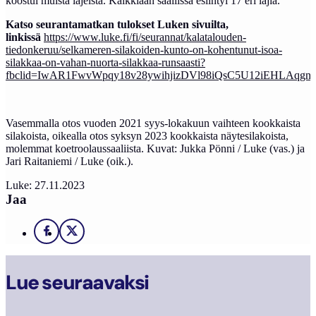
koostui muista lajeista. Kaikkiaan saaliissa esiintyi 17 eri lajia.
Katso seurantamatkan tulokset Luken sivuilta,
linkissä
https://www.luke.fi/fi/seurannat/kalatalouden-
tiedonkeruu/selkameren-silakoiden-kunto-on-kohentunut-isoa-
silakkaa-on-vahan-nuorta-silakkaa-runsaasti?
fbclid=IwAR1FwvWpqy18v28ywihjizDVl98iQsC5U12iEHLAqgn
Vasemmalla otos vuoden 2021 syys-lokakuun vaihteen kookkaista
silakoista, oikealla otos syksyn 2023 kookkaista näytesilakoista,
molemmat koetroolaussaaliista. Kuvat: Jukka Pönni / Luke (vas.) ja
Jari Raitaniemi / Luke (oik.).
Luke: 27.11.2023
Jaa
Facebook
X
Lue seuraavaksi