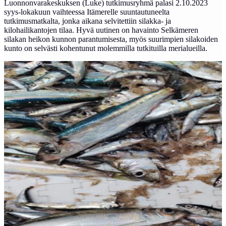
Luonnonvarakeskuksen (Luke) tutkimusryhmä palasi 2.10.2023
syys-lokakuun vaihteessa Itämerelle suuntautuneelta
tutkimusmatkalta, jonka aikana selvitettiin silakka- ja
kilohailikantojen tilaa. Hyvä uutinen on havainto Selkämeren
silakan heikon kunnon parantumisesta, myös suurimpien silakoiden
kunto on selvästi kohentunut molemmilla tutkituilla merialueilla.