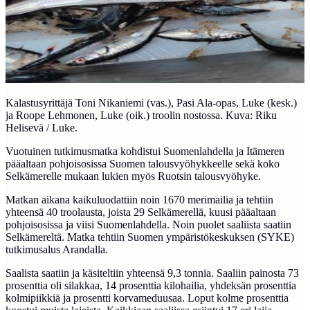
Kalastusyrittäjä Toni Nikaniemi (vas.), Pasi Ala-opas, Luke (kesk.)
ja Roope Lehmonen, Luke (oik.) troolin nostossa. Kuva: Riku
Helisevä / Luke.
Vuotuinen tutkimusmatka kohdistui Suomenlahdella ja Itämeren
pääaltaan pohjoisosissa Suomen talousvyöhykkeelle sekä koko
Selkämerelle mukaan lukien myös Ruotsin talousvyöhyke.
Matkan aikana kaikuluodattiin noin 1670 merimailia ja tehtiin
yhteensä 40 troolausta, joista 29 Selkämerellä, kuusi pääaltaan
pohjoisosissa ja viisi Suomenlahdella. Noin puolet saaliista saatiin
Selkämereltä. Matka tehtiin Suomen ympäristökeskuksen (SYKE)
tutkimusalus Arandalla.
Saalista saatiin ja käsiteltiin yhteensä 9,3 tonnia. Saaliin painosta 73
prosenttia oli silakkaa, 14 prosenttia kilohailia, yhdeksän prosenttia
kolmipiikkiä ja prosentti korvameduusaa. Loput kolme prosenttia