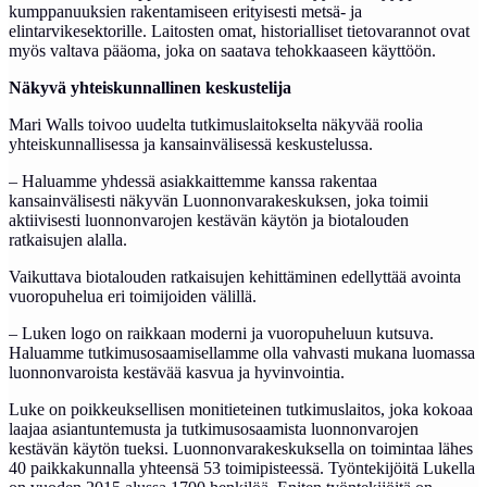
kumppanuuksien rakentamiseen erityisesti metsä- ja
elintarvikesektorille. Laitosten omat, historialliset tietovarannot ovat
myös valtava pääoma, joka on saatava tehokkaaseen käyttöön.
Näkyvä yhteiskunnallinen keskustelija
Mari Walls toivoo uudelta tutkimuslaitokselta näkyvää roolia
yhteiskunnallisessa ja kansainvälisessä keskustelussa.
– Haluamme yhdessä asiakkaittemme kanssa rakentaa
kansainvälisesti näkyvän Luonnonvarakeskuksen, joka toimii
aktiivisesti luonnonvarojen kestävän käytön ja biotalouden
ratkaisujen alalla.
Vaikuttava biotalouden ratkaisujen kehittäminen edellyttää avointa
vuoropuhelua eri toimijoiden välillä.
– Luken logo on raikkaan moderni ja vuoropuheluun kutsuva.
Haluamme tutkimusosaamisellamme olla vahvasti mukana luomassa
luonnonvaroista kestävää kasvua ja hyvinvointia.
Luke on poikkeuksellisen monitieteinen tutkimuslaitos, joka kokoaa
laajaa asiantuntemusta ja tutkimusosaamista luonnonvarojen
kestävän käytön tueksi. Luonnonvarakeskuksella on toimintaa lähes
40 paikkakunnalla yhteensä 53 toimipisteessä. Työntekijöitä Lukella