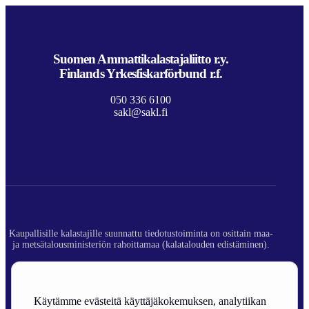
Suomen Ammattikalastajaliitto r.y.
Finlands Yrkesfiskarförbund r.f.
050 336 6100
sakl@sakl.fi
Kaupallisille kalastajille suunnattu tiedotustoiminta on osittain maa-
ja metsätalousministeriön rahoittamaa (kalatalouden edistäminen).
© 2026 Suomen Ammattikalastajaliitto ry.
Rekisteriseloste
Käytämme evästeitä käyttäjäkokemuksen, analytiikan