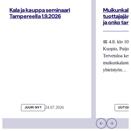
Kala ja kauppa seminaari
Muikunkala
Tampereella 1.9.2026
tuottajajär
ja onko tar
📅 4.8. klo 10
Kuopio, Puijo
Tervetuloa kes
muikunkalastuk
yhteistyön…
24.07.2026
JUURI NYT
UUTISI