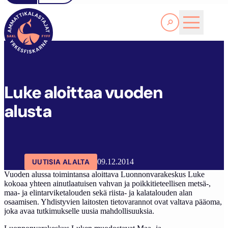
Lue lisää
L
UKE ALOITTAA VUODEN ALUSTA
SAKL
ARTIKKELIT
AJANKOHTAISTA
Luke aloittaa vuoden
alusta
UUTISIA ALALTA
09.12.2014
Vuoden alussa toimintansa aloittava Luonnonvarakeskus Luke
kokoaa yhteen ainutlaatuisen vahvan ja poikkitieteellisen metsä-,
maa- ja elintarviketalouden sekä riista- ja kalatalouden alan
osaamisen. Yhdistyvien laitosten tietovarannot ovat valtava pääoma,
joka avaa tutkimukselle uusia mahdollisuuksia.