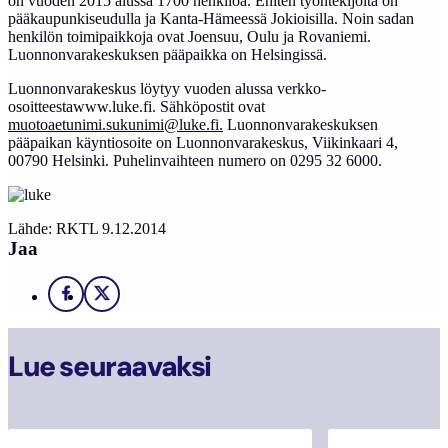
on vuoden 2015 alussa 1700 henkilöä. Eniten työntekijöitä on
pääkaupunkiseudulla ja Kanta-Hämeessä Jokioisilla. Noin sadan
henkilön toimipaikkoja ovat Joensuu, Oulu ja Rovaniemi.
Luonnonvarakeskuksen pääpaikka on Helsingissä.
Luonnonvarakeskus löytyy vuoden alussa verkko-
osoitteestawww.luke.fi. Sähköpostit ovat
muotoaetunimi.sukunimi@luke.fi.
Luonnonvarakeskuksen
pääpaikan käyntiosoite on Luonnonvarakeskus, Viikinkaari 4,
00790 Helsinki. Puhelinvaihteen numero on 0295 32 6000.
Lähde: RKTL 9.12.2014
Jaa
Facebook
X
Lue seuraavaksi