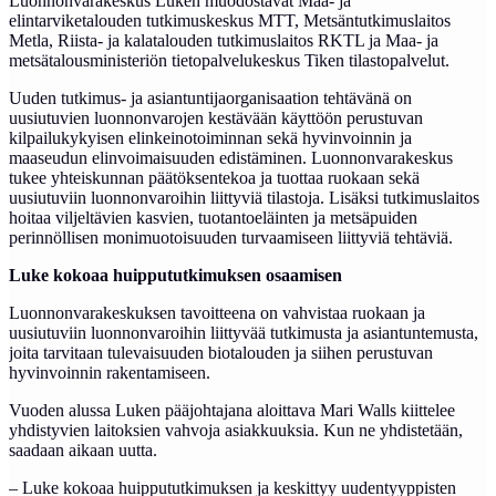
Luonnonvarakeskus Luken muodostavat Maa- ja
elintarviketalouden tutkimuskeskus MTT, Metsäntutkimuslaitos
Metla, Riista- ja kalatalouden tutkimuslaitos RKTL ja Maa- ja
metsätalousministeriön tietopalvelukeskus Tiken tilastopalvelut.
Uuden tutkimus- ja asiantuntijaorganisaation tehtävänä on
uusiutuvien luonnonvarojen kestävään käyttöön perustuvan
kilpailukykyisen elinkeinotoiminnan sekä hyvinvoinnin ja
maaseudun elinvoimaisuuden edistäminen. Luonnonvarakeskus
tukee yhteiskunnan päätöksentekoa ja tuottaa ruokaan sekä
uusiutuviin luonnonvaroihin liittyviä tilastoja. Lisäksi tutkimuslaitos
hoitaa viljeltävien kasvien, tuotantoeläinten ja metsäpuiden
perinnöllisen monimuotoisuuden turvaamiseen liittyviä tehtäviä.
Luke kokoaa huippututkimuksen osaamisen
Luonnonvarakeskuksen tavoitteena on vahvistaa ruokaan ja
uusiutuviin luonnonvaroihin liittyvää tutkimusta ja asiantuntemusta,
joita tarvitaan tulevaisuuden biotalouden ja siihen perustuvan
hyvinvoinnin rakentamiseen.
Vuoden alussa Luken pääjohtajana aloittava Mari Walls kiittelee
yhdistyvien laitoksien vahvoja asiakkuuksia. Kun ne yhdistetään,
saadaan aikaan uutta.
– Luke kokoaa huippututkimuksen ja keskittyy uudentyyppisten