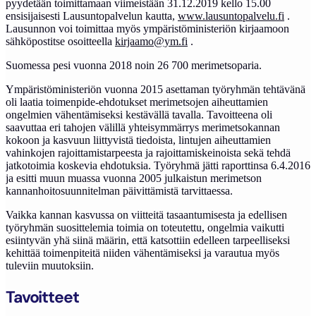
pyydetään toimittamaan viimeistään 31.12.2019 kello 15.00
ensisijaisesti Lausuntopalvelun kautta,
www.lausuntopalvelu.fi
.
Lausunnon voi toimittaa myös ympäristöministeriön kirjaamoon
sähköpostitse osoitteella
kirjaamo@ym.fi
.
Suomessa pesi vuonna 2018 noin 26 700 merimetsoparia.
Ympäristöministeriön vuonna 2015 asettaman työryhmän tehtävänä
oli laatia toimenpide-ehdotukset merimetsojen aiheuttamien
ongelmien vähentämiseksi kestävällä tavalla. Tavoitteena oli
saavuttaa eri tahojen välillä yhteisymmärrys merimetsokannan
kokoon ja kasvuun liittyvistä tiedoista, lintujen aiheuttamien
vahinkojen rajoittamistarpeesta ja rajoittamiskeinoista sekä tehdä
jatkotoimia koskevia ehdotuksia. Työryhmä jätti raporttinsa 6.4.2016
ja esitti muun muassa vuonna 2005 julkaistun merimetson
kannanhoitosuunnitelman päivittämistä tarvittaessa.
Vaikka kannan kasvussa on viitteitä tasaantumisesta ja edellisen
työryhmän suosittelemia toimia on toteutettu, ongelmia vaikutti
esiintyvän yhä siinä määrin, että katsottiin edelleen tarpeelliseksi
kehittää toimenpiteitä niiden vähentämiseksi ja varautua myös
tuleviin muutoksiin.
Tavoitteet