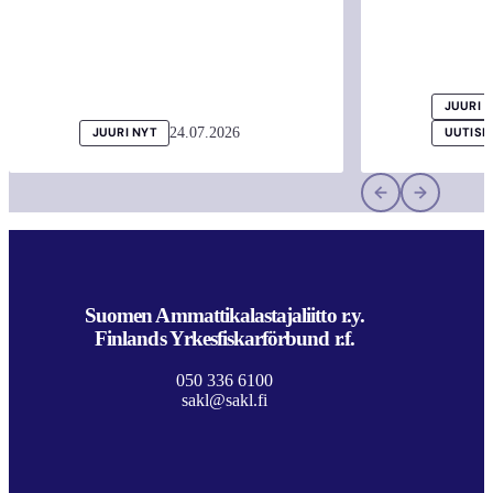
JUURI 
24.07.2026
JUURI NYT
UUTISI
Suomen Ammattikalastajaliitto r.y.
Finlands Yrkesfiskarförbund r.f.
050 336 6100
sakl@sakl.fi