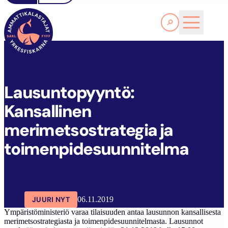
Lue lisää
L
AUSUNTOPYYNTÖ: KANSALLINEN MERIMETSOSTRATEGIA JA TOIMENPIDESUUNNITELMA
SAKL
ARTIKKELIT
AJANKOHTAISTA
Lausuntopyyntö:
Kansallinen
merimetsostrategia ja
toimenpidesuunnitelma
JUURI NYT
06.11.2019
Ympäristöministeriö varaa tilaisuuden antaa lausunnon kansallisesta
merimetsostrategiasta ja toimenpidesuunnitelmasta. Lausunnot