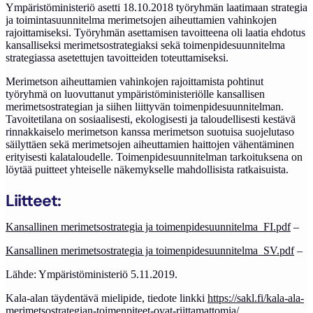
​Ympäristöministeriö asetti 18.10.2018 työryhmän laatimaan strategia
ja toimintasuunnitelma merimetsojen aiheuttamien vahinkojen
rajoittamiseksi. Työryhmän asettamisen tavoitteena oli laatia ehdotus
kansalliseksi merimetsostrategiaksi sekä toimenpidesuunnitelma
strategiassa asetettujen tavoitteiden toteuttamiseksi.
Merimetson aiheuttamien vahinkojen rajoittamista pohtinut
työryhmä on luovuttanut ympäristöministeriölle kansallisen
merimetsostrategian ja siihen liittyvän toimenpidesuunnitelman.
Tavoitetilana on sosiaalisesti, ekologisesti ja taloudellisesti kestävä
rinnakkaiselo merimetson kanssa merimetson suotuisa suojelutaso
säilyttäen sekä merimetsojen aiheuttamien haittojen vähentäminen
erityisesti kalataloudelle. Toimenpidesuunnitelman tarkoituksena on
löytää puitteet yhteiselle näkemykselle mahdollisista ratkaisuista.
Liitteet:
Kansallinen merimetsostrategia ja toimenpidesuunnitelma_FI.pdf
–
Kansallinen merimetsostrategia ja toimenpidesuunnitelma_SV.pdf
–
Lähde: Ympäristöministeriö 5.11.2019.
Kala-alan täydentävä mielipide, tiedote linkki
https://sakl.fi/kala-ala-
merimetsostrategian-toimenpiteet-ovat-riittamattomia/