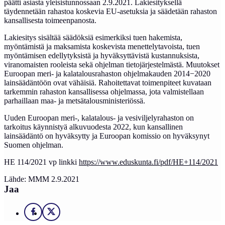
päätti asiasta yleisistunnossaan 2.9.2021. Lakiesityksellä
täydennetään rahastoa koskevia EU-asetuksia ja säädetään rahaston
kansallisesta toimeenpanosta.
Lakiesitys sisältää säädöksiä esimerkiksi tuen hakemista,
myöntämistä ja maksamista koskevista menettelytavoista, tuen
myöntämisen edellytyksistä ja hyväksyttävistä kustannuksista,
viranomaisten rooleista sekä ohjelman tietojärjestelmästä. Muutokset
Euroopan meri- ja kalatalousrahaston ohjelmakauden 2014−2020
lainsäädäntöön ovat vähäisiä. Rahoitettavat toimenpiteet kuvataan
tarkemmin rahaston kansallisessa ohjelmassa, jota valmistellaan
parhaillaan maa- ja metsätalousministeriössä.
Uuden Euroopan meri-, kalatalous- ja vesiviljelyrahaston on
tarkoitus käynnistyä alkuvuodesta 2022, kun kansallinen
lainsäädäntö on hyväksytty ja Euroopan komissio on hyväksynyt
Suomen ohjelman.
HE 114/2021 vp linkki
https://www.eduskunta.fi/pdf/HE+114/2021
Lähde: MMM 2.9.2021
Jaa
Facebook
X