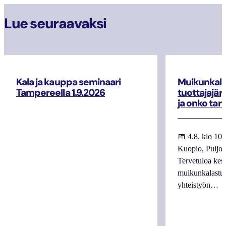
Lue seuraavaksi
Kala ja kauppa seminaari
Muikunkala
Tampereella 1.9.2026
tuottajajär
ja onko tar
📅 4.8. klo 10
Kuopio, Puijo
Tervetuloa kes
muikunkalastuk
yhteistyön…