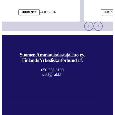
24.07.2026
JUURI NYT
UUTISI
Suomen Ammattikalastajaliitto r.y.
Finlands Yrkesfiskarförbund r.f.
050 336 6100
sakl@sakl.fi